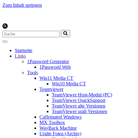
Zum Inhalt springen
Suchen
nach …
Startseite
Links
1Password Generator
1Password Web
Tools
Win11 Media CT
Win10 Media CT
Teamviewer
TeamViewer Host-Modul (PC)
TeamViewer QuickSupport
TeamViewer alte Versionen
TeamViewer uralt Versionen
Caffeinated Windows
MX Toolbox
WayBack Machine
Uralte Fotos (Archiv)