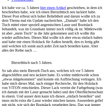
Ich habe vor ca. 5 Jahren
hier einen Artikel
geschrieben, in dem ich
beschrieben habe, wie ich einen Bierzelttisch neu lackiert habe.
Dieser Post erfreut sich hoher Beliebtheit und darum wollte ich zu
dem Thema mal ein Update nachreichen. „Damals“ habe ich den
Tisch mittel einer speziell angemischten Lasur und Bootslack
behandelt, was im Grundsatz immer noch völlig ok ist. Mittlerweile
ist aber „mein Tisch“ in die Jahr gekommen und ich wollte ihn
wieder auffrischen. Dieses Mal wollte ich aber etwas einfach halten
und habe mir einen Holzlack für Außen bestellt, den es fertig gibt
und welchen ich somit auch jeder Zeit nach bestellen kann. Aber
alles der Reihe nach …
Bierzelttisch nach 5 Jahren.
So sah also mein Bierzelt-Tisch aus, welchen ich vor 5 Jahren
abgeschliffen und neu lackiert hatte. Es wirkte mittlerweile schon
„etwas mitgekommen“ und konnte ein Auffrischung vertragen. Ich
habe mich dieses Mal, nach einiger Recherche, für den Holzlack
von VITON entschieden. Dieser Lack vereint die Farbgebung (was
ich damals mit der Lasur gemacht habe) und den Oberflächenschutz
in einem. Und ausser dem kann ich diesen „einfach bestellen“ und
muss nicht extra die Lasur wieder mischen lassen. Ausserdem gefiel
mir nicht, wie sich der Bootslack verarbeiten liess. Das war immer