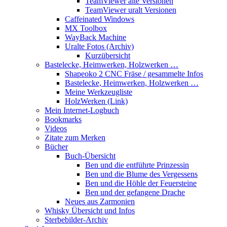
TeamViewer alte Versionen
TeamViewer uralt Versionen
Caffeinated Windows
MX Toolbox
WayBack Machine
Uralte Fotos (Archiv)
Kurzübersicht
Bastelecke, Heimwerken, Holzwerken …
Shapeoko 2 CNC Fräse / gesammelte Infos
Bastelecke, Heimwerken, Holzwerken …
Meine Werkzeugliste
HolzWerken (Link)
Mein Internet-Logbuch
Bookmarks
Videos
Zitate zum Merken
Bücher
Buch-Übersicht
Ben und die entführte Prinzessin
Ben und die Blume des Vergessens
Ben und die Höhle der Feuersteine
Ben und der gefangene Drache
Neues aus Zarmonien
Whisky Übersicht und Infos
Sterbebilder-Archiv