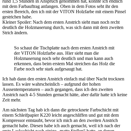
rund 1,5 Stunden in Anspruch genommen hat, konnte ich endlich
mit dem Farbauftrag anfangen. Oben in dem Fotos seht ihr den
ersten Bereich, den ich mit der VITON Holzfarbe mit einem Pinsel
gestrichen habe.
Kleiner Spoiler: Nach dem ersten Anstrich sieht man noch recht
deutlich die Holzmaserung durch, was sich dann mit dem zweiten
Strich ändern.
So schaut die Tischplatte nach dem ersten Anstrich mit
der VITON Holzfarbe aus. Hier sieht man die
Holzmaserung noch sehr deutlich und man kann auch
erkennen, dass beim erstem Mal streichen das Holz die
Farbe noch sehr stark aufgesaugt hat.
Ich hab dann den ersten Anstrich einfach mal über Nacht trocknen
lassen. Es wäre wahrscheinlich – aufgrund der hohen
Aussentemperaturen – auch gegangen, dass ich den zweiten
Anstrich nach 4-5 Stunden gemacht hätte, aber dafür hatte ich keine
Zeit mehr.
Am nächsten Tag hab ich dann die getrocknete Farbschicht mit
einem Schleifpapier K220 leicht angeschliffen und gut mit dem
Kompressor entstaubt, bevor ich mich an den zweiten Anstrich
gemacht habe. Diesen habe ich auch gemacht, weil ich nach der
erste Lackschicht nach einige „matte Stellen“ hatte, an denen