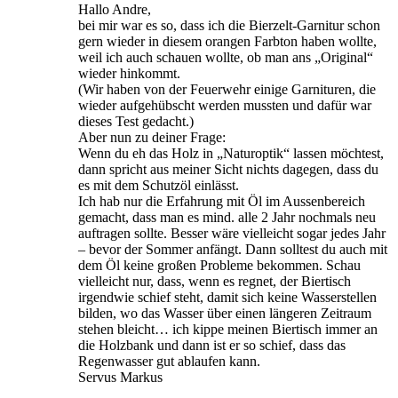
Hallo Andre,
bei mir war es so, dass ich die Bierzelt-Garnitur schon
gern wieder in diesem orangen Farbton haben wollte,
weil ich auch schauen wollte, ob man ans „Original“
wieder hinkommt.
(Wir haben von der Feuerwehr einige Garnituren, die
wieder aufgehübscht werden mussten und dafür war
dieses Test gedacht.)
Aber nun zu deiner Frage:
Wenn du eh das Holz in „Naturoptik“ lassen möchtest,
dann spricht aus meiner Sicht nichts dagegen, dass du
es mit dem Schutzöl einlässt.
Ich hab nur die Erfahrung mit Öl im Aussenbereich
gemacht, dass man es mind. alle 2 Jahr nochmals neu
auftragen sollte. Besser wäre vielleicht sogar jedes Jahr
– bevor der Sommer anfängt. Dann solltest du auch mit
dem Öl keine großen Probleme bekommen. Schau
vielleicht nur, dass, wenn es regnet, der Biertisch
irgendwie schief steht, damit sich keine Wasserstellen
bilden, wo das Wasser über einen längeren Zeitraum
stehen bleicht… ich kippe meinen Biertisch immer an
die Holzbank und dann ist er so schief, dass das
Regenwasser gut ablaufen kann.
Servus Markus