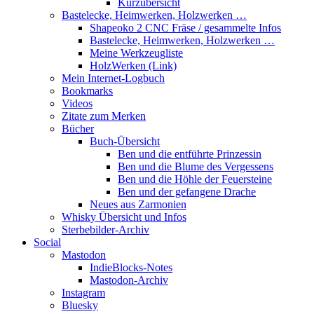
Kurzübersicht
Bastelecke, Heimwerken, Holzwerken …
Shapeoko 2 CNC Fräse / gesammelte Infos
Bastelecke, Heimwerken, Holzwerken …
Meine Werkzeugliste
HolzWerken (Link)
Mein Internet-Logbuch
Bookmarks
Videos
Zitate zum Merken
Bücher
Buch-Übersicht
Ben und die entführte Prinzessin
Ben und die Blume des Vergessens
Ben und die Höhle der Feuersteine
Ben und der gefangene Drache
Neues aus Zarmonien
Whisky Übersicht und Infos
Sterbebilder-Archiv
Social
Mastodon
IndieBlocks-Notes
Mastodon-Archiv
Instagram
Bluesky