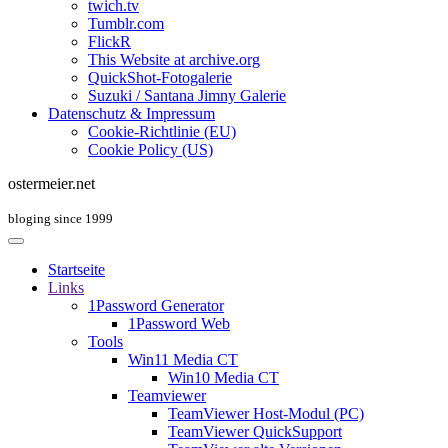
twich.tv
Tumblr.com
FlickR
This Website at archive.org
QuickShot-Fotogalerie
Suzuki / Santana Jimny Galerie
Datenschutz & Impressum
Cookie-Richtlinie (EU)
Cookie Policy (US)
ostermeier.net
bloging since 1999
Startseite
Links
1Password Generator
1Password Web
Tools
Win11 Media CT
Win10 Media CT
Teamviewer
TeamViewer Host-Modul (PC)
TeamViewer QuickSupport