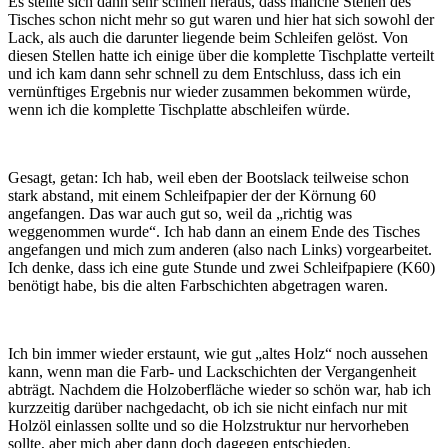
Es stellte sich dann sehr schnell heraus, dass manche Stellen des
Tisches schon nicht mehr so gut waren und hier hat sich sowohl der
Lack, als auch die darunter liegende beim Schleifen gelöst. Von
diesen Stellen hatte ich einige über die komplette Tischplatte verteilt
und ich kam dann sehr schnell zu dem Entschluss, dass ich ein
vernünftiges Ergebnis nur wieder zusammen bekommen würde,
wenn ich die komplette Tischplatte abschleifen würde.
Gesagt, getan: Ich hab, weil eben der Bootslack teilweise schon
stark abstand, mit einem Schleifpapier der der Körnung 60
angefangen. Das war auch gut so, weil da „richtig was
weggenommen wurde“. Ich hab dann an einem Ende des Tisches
angefangen und mich zum anderen (also nach Links) vorgearbeitet.
Ich denke, dass ich eine gute Stunde und zwei Schleifpapiere (K60)
benötigt habe, bis die alten Farbschichten abgetragen waren.
Ich bin immer wieder erstaunt, wie gut „altes Holz“ noch aussehen
kann, wenn man die Farb- und Lackschichten der Vergangenheit
abträgt. Nachdem die Holzoberfläche wieder so schön war, hab ich
kurzzeitig darüber nachgedacht, ob ich sie nicht einfach nur mit
Holzöl einlassen sollte und so die Holzstruktur nur hervorheben
sollte, aber mich aber dann doch dagegen entschieden.