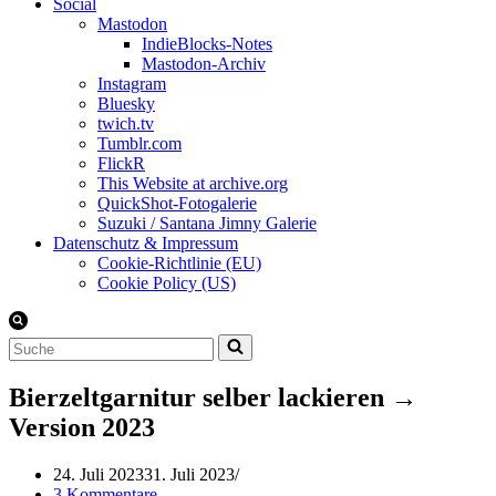
Social
Mastodon
IndieBlocks-Notes
Mastodon-Archiv
Instagram
Bluesky
twich.tv
Tumblr.com
FlickR
This Website at archive.org
QuickShot-Fotogalerie
Suzuki / Santana Jimny Galerie
Datenschutz & Impressum
Cookie-Richtlinie (EU)
Cookie Policy (US)
Suchen
nach …
Bierzeltgarnitur selber lackieren →
Version 2023
24. Juli 2023
31. Juli 2023
3 Kommentare