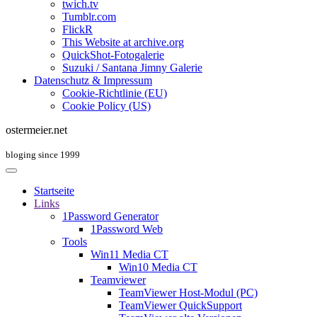
twich.tv
Tumblr.com
FlickR
This Website at archive.org
QuickShot-Fotogalerie
Suzuki / Santana Jimny Galerie
Datenschutz & Impressum
Cookie-Richtlinie (EU)
Cookie Policy (US)
ostermeier.net
bloging since 1999
Startseite
Links
1Password Generator
1Password Web
Tools
Win11 Media CT
Win10 Media CT
Teamviewer
TeamViewer Host-Modul (PC)
TeamViewer QuickSupport