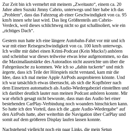
Zur Zeit bin ich vermehrt mit meinem „Zweitauto“, einem ca. 20
Jahre alten Suzuki Jimny Cabrio, unterwegs und hier habe ich das
„Problem“, dass das Fahrzeug ab einer Geschwindigkeit von ca. 95
km/h innen sehr laut wird. Das lieg Größtenteils am Cabrio-
Verdeck, weil dieses schlichtweg nicht so gut schallisoliert, wie ein
„richtiges Dach“.
Gestern nun hatte ich eine längere Autobahn-Fahrt vor mir und ich
war mit einer Reisegeschwindigkeit von ca. 100 km/h unterwegs.
Ich wollte mir dabei einen Krimi-Podcast (Kein Mucks!) anhören
und scheinbar war dieses teilweise etwas leise aufgenommen, so das
die Maximallautstärke des Autoradios nicht ausreichte um über die
Fahrgeräusche zu kommen. Wie ich so „dahin tuckerte“ und mich
ärgerte, dass ich Teile der Hörspiels nicht verstand, kam mir die
Idee, dass ich mal meine Apple AirPods ausprobieren könnte. Und
ich war tatsächlich etwas überrascht, als sich die Kopfhörer nach
dem Einsetzen automatisch als Audio-Wiedergabeziel einstellten und
ich darüber deutlich lauter nun meinen Podcast anhören konnte. Mir
war ehrlich gesagt nicht bewusste, dass man das Audio bei einer
bestehenden CarPlay-Verbindung noch woanders hinschicken kann.
So hatte ich den Vorteil, dass ich die „gute Audio-Wiedergabe“ auf
den AirPods hatte, aber weiterhin die Navigation über CarPlay und
somit auf dem größeren Display laufen lassen konnte.
Nachstehend vielleicht noch ein paar Links, die mein Setup