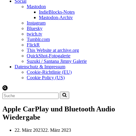
Social
Mastodon
IndieBlocks-Notes
Mastodon-Archiv
Instagram
Bluesky
twich.tv
Tumblr.com
FlickR
This Website at archive.org
QuickShot-Fotogalerie
Suzuki / Santana Jimny Galerie
Datenschutz & Impressum
Cookie-Richtlinie (EU)
Cookie Policy (US)
Suchen
nach …
Apple CarPlay und Bluetooth Audio
Wiedergabe
22. März 2023
22. März 2023