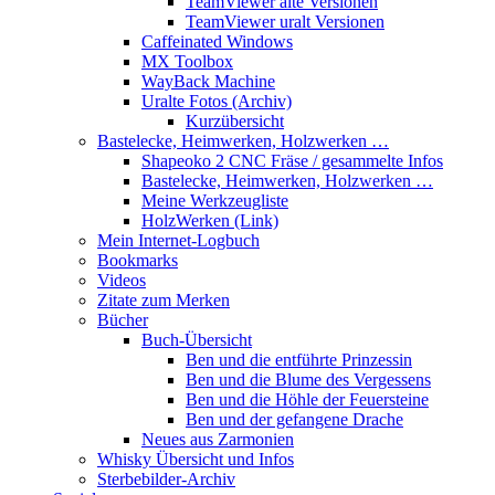
TeamViewer alte Versionen
TeamViewer uralt Versionen
Caffeinated Windows
MX Toolbox
WayBack Machine
Uralte Fotos (Archiv)
Kurzübersicht
Bastelecke, Heimwerken, Holzwerken …
Shapeoko 2 CNC Fräse / gesammelte Infos
Bastelecke, Heimwerken, Holzwerken …
Meine Werkzeugliste
HolzWerken (Link)
Mein Internet-Logbuch
Bookmarks
Videos
Zitate zum Merken
Bücher
Buch-Übersicht
Ben und die entführte Prinzessin
Ben und die Blume des Vergessens
Ben und die Höhle der Feuersteine
Ben und der gefangene Drache
Neues aus Zarmonien
Whisky Übersicht und Infos
Sterbebilder-Archiv