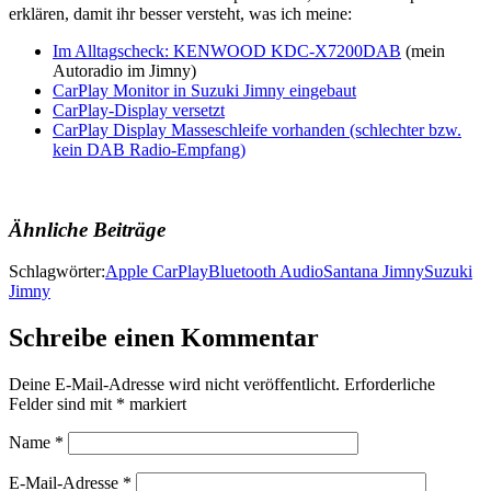
erklären, damit ihr besser versteht, was ich meine:
Im Alltagscheck: KENWOOD KDC-X7200DAB
(mein
Autoradio im Jimny)
CarPlay Monitor in Suzuki Jimny eingebaut
CarPlay-Display versetzt
CarPlay Display Masseschleife vorhanden (schlechter bzw.
kein DAB Radio-Empfang)
Ähnliche Beiträge
Schlagwörter:
Apple CarPlay
Bluetooth Audio
Santana Jimny
Suzuki
Jimny
Schreibe einen Kommentar
Deine E-Mail-Adresse wird nicht veröffentlicht.
Erforderliche
Felder sind mit
*
markiert
Name
*
E-Mail-Adresse
*