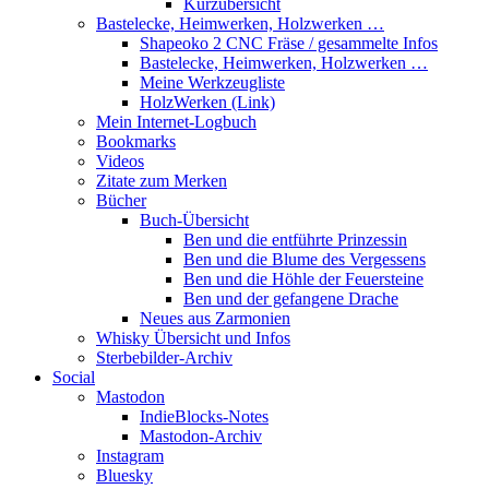
Kurzübersicht
Bastelecke, Heimwerken, Holzwerken …
Shapeoko 2 CNC Fräse / gesammelte Infos
Bastelecke, Heimwerken, Holzwerken …
Meine Werkzeugliste
HolzWerken (Link)
Mein Internet-Logbuch
Bookmarks
Videos
Zitate zum Merken
Bücher
Buch-Übersicht
Ben und die entführte Prinzessin
Ben und die Blume des Vergessens
Ben und die Höhle der Feuersteine
Ben und der gefangene Drache
Neues aus Zarmonien
Whisky Übersicht und Infos
Sterbebilder-Archiv
Social
Mastodon
IndieBlocks-Notes
Mastodon-Archiv
Instagram
Bluesky