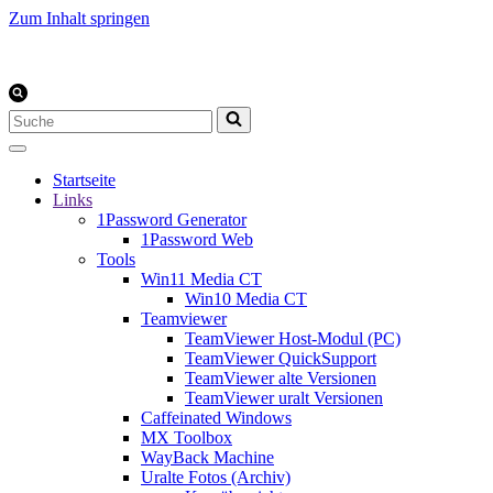
Zum Inhalt springen
Suchen
nach …
Startseite
Links
1Password Generator
1Password Web
Tools
Win11 Media CT
Win10 Media CT
Teamviewer
TeamViewer Host-Modul (PC)
TeamViewer QuickSupport
TeamViewer alte Versionen
TeamViewer uralt Versionen
Caffeinated Windows
MX Toolbox
WayBack Machine
Uralte Fotos (Archiv)