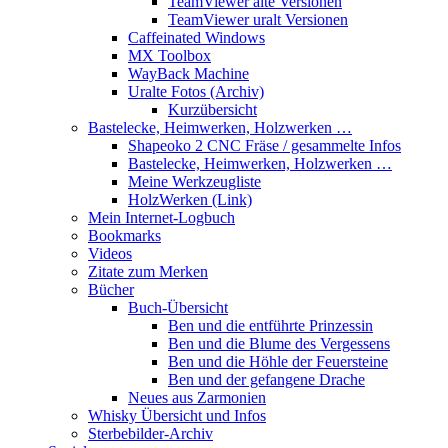
TeamViewer alte Versionen
TeamViewer uralt Versionen
Caffeinated Windows
MX Toolbox
WayBack Machine
Uralte Fotos (Archiv)
Kurzübersicht
Bastelecke, Heimwerken, Holzwerken …
Shapeoko 2 CNC Fräse / gesammelte Infos
Bastelecke, Heimwerken, Holzwerken …
Meine Werkzeugliste
HolzWerken (Link)
Mein Internet-Logbuch
Bookmarks
Videos
Zitate zum Merken
Bücher
Buch-Übersicht
Ben und die entführte Prinzessin
Ben und die Blume des Vergessens
Ben und die Höhle der Feuersteine
Ben und der gefangene Drache
Neues aus Zarmonien
Whisky Übersicht und Infos
Sterbebilder-Archiv