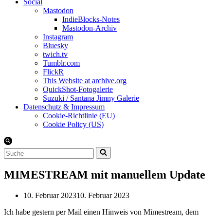
Social
Mastodon
IndieBlocks-Notes
Mastodon-Archiv
Instagram
Bluesky
twich.tv
Tumblr.com
FlickR
This Website at archive.org
QuickShot-Fotogalerie
Suzuki / Santana Jimny Galerie
Datenschutz & Impressum
Cookie-Richtlinie (EU)
Cookie Policy (US)
Suchen
nach …
MIMESTREAM mit manuellem Update
10. Februar 2023
10. Februar 2023
Ich habe gestern per Mail einen Hinweis von Mimestream, dem