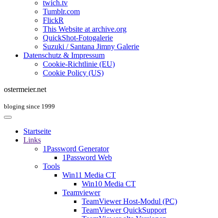
twich.tv
Tumblr.com
FlickR
This Website at archive.org
QuickShot-Fotogalerie
Suzuki / Santana Jimny Galerie
Datenschutz & Impressum
Cookie-Richtlinie (EU)
Cookie Policy (US)
ostermeier.net
bloging since 1999
Startseite
Links
1Password Generator
1Password Web
Tools
Win11 Media CT
Win10 Media CT
Teamviewer
TeamViewer Host-Modul (PC)
TeamViewer QuickSupport