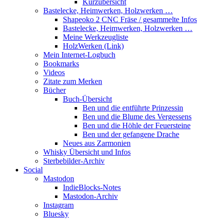
Kurzübersicht
Bastelecke, Heimwerken, Holzwerken …
Shapeoko 2 CNC Fräse / gesammelte Infos
Bastelecke, Heimwerken, Holzwerken …
Meine Werkzeugliste
HolzWerken (Link)
Mein Internet-Logbuch
Bookmarks
Videos
Zitate zum Merken
Bücher
Buch-Übersicht
Ben und die entführte Prinzessin
Ben und die Blume des Vergessens
Ben und die Höhle der Feuersteine
Ben und der gefangene Drache
Neues aus Zarmonien
Whisky Übersicht und Infos
Sterbebilder-Archiv
Social
Mastodon
IndieBlocks-Notes
Mastodon-Archiv
Instagram
Bluesky