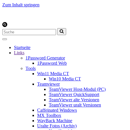
Zum Inhalt springen
Suchen
nach …
Startseite
Links
1Password Generator
1Password Web
Tools
Win11 Media CT
Win10 Media CT
Teamviewer
TeamViewer Host-Modul (PC)
TeamViewer QuickSupport
TeamViewer alte Versionen
TeamViewer uralt Versionen
Caffeinated Windows
MX Toolbox
WayBack Machine
Uralte Fotos (Archiv)