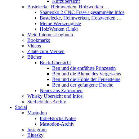
Kurzübersicht
Bastelecke, Heimwerken, Holzwerken …
Shapeoko 2 CNC Fräse / gesammelte Infos
Bastelecke, Heimwerken, Holzwerken …
Meine Werkzeugliste
HolzWerken (Link)
Mein Internet-Logbuch
Bookmarks
Videos
Zitate zum Merken
Bücher
Buch-Übersicht
Ben und die entführte Prinzessin
Ben und die Blume des Vergessens
Ben und die Höhle der Feuersteine
Ben und der gefangene Drache
Neues aus Zarmonien
Whisky Übersicht und Infos
Sterbebilder-Archiv
Social
Mastodon
IndieBlocks-Notes
Mastodon-Archiv
Instagram
Bluesky