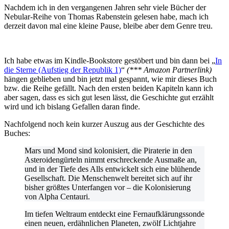
Nachdem ich in den vergangenen Jahren sehr viele Bücher der
Nebular-Reihe von Thomas Rabenstein gelesen habe, mach ich
derzeit davon mal eine kleine Pause, bleibe aber dem Genre treu.
Ich habe etwas im Kindle-Bookstore gestöbert und bin dann bei „
In
die Sterne (Aufstieg der Republik 1)
“
(*** Amazon Partnerlink)
hängen geblieben und bin jetzt mal gespannt, wie mir dieses Buch
bzw. die Reihe gefällt. Nach den ersten beiden Kapiteln kann ich
aber sagen, dass es sich gut lesen lässt, die Geschichte gut erzählt
wird und ich bislang Gefallen daran finde.
Nachfolgend noch kein kurzer Auszug aus der Geschichte des
Buches:
Mars und Mond sind kolonisiert, die Piraterie in den
Asteroidengürteln nimmt erschreckende Ausmaße an,
und in der Tiefe des Alls entwickelt sich eine blühende
Gesellschaft. Die Menschenwelt bereitet sich auf ihr
bisher größtes Unterfangen vor – die Kolonisierung
von Alpha Centauri.
Im tiefen Weltraum entdeckt eine Fernaufklärungssonde
einen neuen, erdähnlichen Planeten, zwölf Lichtjahre