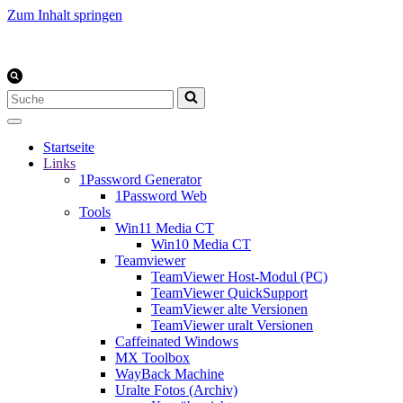
Zum Inhalt springen
Suchen
nach …
Startseite
Links
1Password Generator
1Password Web
Tools
Win11 Media CT
Win10 Media CT
Teamviewer
TeamViewer Host-Modul (PC)
TeamViewer QuickSupport
TeamViewer alte Versionen
TeamViewer uralt Versionen
Caffeinated Windows
MX Toolbox
WayBack Machine
Uralte Fotos (Archiv)