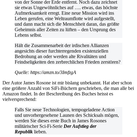
von der Sonne der Erde entfernt. Noch dazu zeichnet
sie etwas Ungewöhnliches auf …. etwas, das höchste
Aufmerksamkeit erregt. Eine neue Mission wird ins
Leben gerufen, eine Weltraumflotte wird aufgestellt,
und dann macht sich die Menschheit daran, das größte
Geheimnis aller Zeiten zu lüften – den Ursprung des
Lebens selbst.
Hält die Zusammenarbeit der irdischen Allianzen
angesichts dieser furchterregenden existenziellen
Bedrohung an oder werden alte Rivalitäten und
Feindseligkeiten den zerbrechlichen Frieden zerstören?
Quelle: https://amzn.to/3ImfzgA
Der Autor James Rosone ist mir bislang unbekannt. Hat aber schon
eine größere Anzahl von SiFi-Büchern geschrieben, die man alle bei
Amazon findet. In der Beschreibung des Buches heisst es
vielversprechend:
Falls Sie neue Technologien, tempogeladene Action
und unvorhergesehene Launen des Schicksals mögen,
werden Sie dieses erste Buch in James Rosones
militärischer Sci-Fi-Serie
Der Aufstieg der
Republik
lieben.