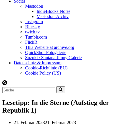
Social
Mastodon
IndieBlocks-Notes
Mastodon-Archiv
Instagram
Bluesky
twich.tv
Tumblr.com
FlickR
This Website at archive.org
QuickShot-Fotogalerie
Suzuki / Santana Jimny Galerie
Datenschutz & Impressum
Cookie-Richtlinie (EU)
Cookie Policy (US)
Suchen
nach …
Lesetipp: In die Sterne (Aufstieg der
Republik 1)
21. Februar 2023
21. Februar 2023