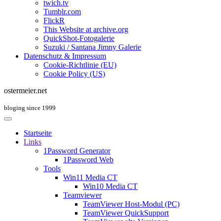
twich.tv
Tumblr.com
FlickR
This Website at archive.org
QuickShot-Fotogalerie
Suzuki / Santana Jimny Galerie
Datenschutz & Impressum
Cookie-Richtlinie (EU)
Cookie Policy (US)
ostermeier.net
bloging since 1999
Startseite
Links
1Password Generator
1Password Web
Tools
Win11 Media CT
Win10 Media CT
Teamviewer
TeamViewer Host-Modul (PC)
TeamViewer QuickSupport