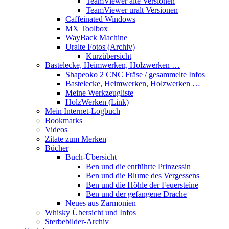
TeamViewer alte Versionen
TeamViewer uralt Versionen
Caffeinated Windows
MX Toolbox
WayBack Machine
Uralte Fotos (Archiv)
Kurzübersicht
Bastelecke, Heimwerken, Holzwerken …
Shapeoko 2 CNC Fräse / gesammelte Infos
Bastelecke, Heimwerken, Holzwerken …
Meine Werkzeugliste
HolzWerken (Link)
Mein Internet-Logbuch
Bookmarks
Videos
Zitate zum Merken
Bücher
Buch-Übersicht
Ben und die entführte Prinzessin
Ben und die Blume des Vergessens
Ben und die Höhle der Feuersteine
Ben und der gefangene Drache
Neues aus Zarmonien
Whisky Übersicht und Infos
Sterbebilder-Archiv