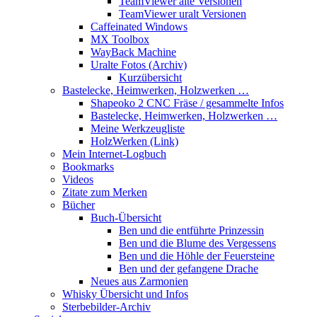
TeamViewer alte Versionen
TeamViewer uralt Versionen
Caffeinated Windows
MX Toolbox
WayBack Machine
Uralte Fotos (Archiv)
Kurzübersicht
Bastelecke, Heimwerken, Holzwerken …
Shapeoko 2 CNC Fräse / gesammelte Infos
Bastelecke, Heimwerken, Holzwerken …
Meine Werkzeugliste
HolzWerken (Link)
Mein Internet-Logbuch
Bookmarks
Videos
Zitate zum Merken
Bücher
Buch-Übersicht
Ben und die entführte Prinzessin
Ben und die Blume des Vergessens
Ben und die Höhle der Feuersteine
Ben und der gefangene Drache
Neues aus Zarmonien
Whisky Übersicht und Infos
Sterbebilder-Archiv