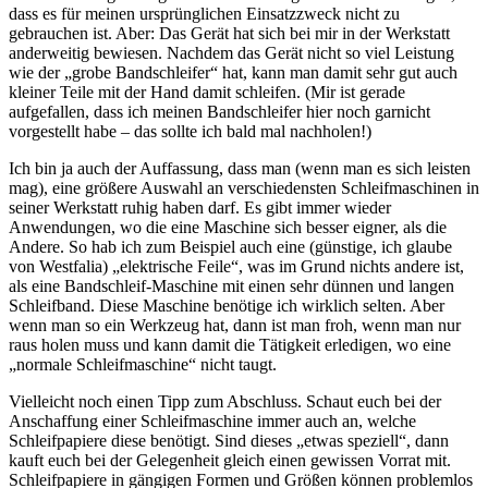
dass es für meinen ursprünglichen Einsatzzweck nicht zu
gebrauchen ist. Aber: Das Gerät hat sich bei mir in der Werkstatt
anderweitig bewiesen. Nachdem das Gerät nicht so viel Leistung
wie der „grobe Bandschleifer“ hat, kann man damit sehr gut auch
kleiner Teile mit der Hand damit schleifen. (Mir ist gerade
aufgefallen, dass ich meinen Bandschleifer hier noch garnicht
vorgestellt habe – das sollte ich bald mal nachholen!)
Ich bin ja auch der Auffassung, dass man (wenn man es sich leisten
mag), eine größere Auswahl an verschiedensten Schleifmaschinen in
seiner Werkstatt ruhig haben darf. Es gibt immer wieder
Anwendungen, wo die eine Maschine sich besser eigner, als die
Andere. So hab ich zum Beispiel auch eine (günstige, ich glaube
von Westfalia) „elektrische Feile“, was im Grund nichts andere ist,
als eine Bandschleif-Maschine mit einen sehr dünnen und langen
Schleifband. Diese Maschine benötige ich wirklich selten. Aber
wenn man so ein Werkzeug hat, dann ist man froh, wenn man nur
raus holen muss und kann damit die Tätigkeit erledigen, wo eine
„normale Schleifmaschine“ nicht taugt.
Vielleicht noch einen Tipp zum Abschluss. Schaut euch bei der
Anschaffung einer Schleifmaschine immer auch an, welche
Schleifpapiere diese benötigt. Sind dieses „etwas speziell“, dann
kauft euch bei der Gelegenheit gleich einen gewissen Vorrat mit.
Schleifpapiere in gängigen Formen und Größen können problemlos