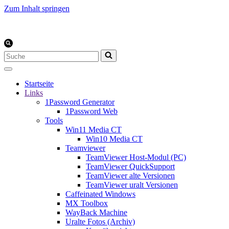
Zum Inhalt springen
Suchen
nach …
Startseite
Links
1Password Generator
1Password Web
Tools
Win11 Media CT
Win10 Media CT
Teamviewer
TeamViewer Host-Modul (PC)
TeamViewer QuickSupport
TeamViewer alte Versionen
TeamViewer uralt Versionen
Caffeinated Windows
MX Toolbox
WayBack Machine
Uralte Fotos (Archiv)