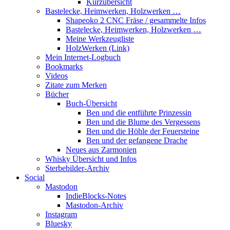
Kurzübersicht
Bastelecke, Heimwerken, Holzwerken …
Shapeoko 2 CNC Fräse / gesammelte Infos
Bastelecke, Heimwerken, Holzwerken …
Meine Werkzeugliste
HolzWerken (Link)
Mein Internet-Logbuch
Bookmarks
Videos
Zitate zum Merken
Bücher
Buch-Übersicht
Ben und die entführte Prinzessin
Ben und die Blume des Vergessens
Ben und die Höhle der Feuersteine
Ben und der gefangene Drache
Neues aus Zarmonien
Whisky Übersicht und Infos
Sterbebilder-Archiv
Social
Mastodon
IndieBlocks-Notes
Mastodon-Archiv
Instagram
Bluesky