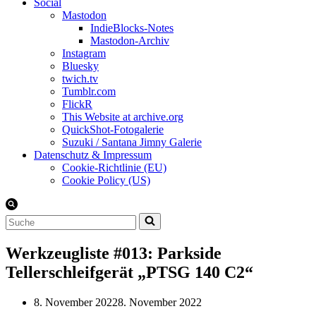
Social
Mastodon
IndieBlocks-Notes
Mastodon-Archiv
Instagram
Bluesky
twich.tv
Tumblr.com
FlickR
This Website at archive.org
QuickShot-Fotogalerie
Suzuki / Santana Jimny Galerie
Datenschutz & Impressum
Cookie-Richtlinie (EU)
Cookie Policy (US)
Suchen
nach …
Werkzeugliste #013: Parkside
Tellerschleifgerät „PTSG 140 C2“
8. November 2022
8. November 2022