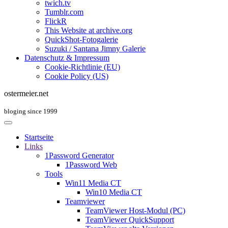
twich.tv
Tumblr.com
FlickR
This Website at archive.org
QuickShot-Fotogalerie
Suzuki / Santana Jimny Galerie
Datenschutz & Impressum
Cookie-Richtlinie (EU)
Cookie Policy (US)
ostermeier.net
bloging since 1999
Startseite
Links
1Password Generator
1Password Web
Tools
Win11 Media CT
Win10 Media CT
Teamviewer
TeamViewer Host-Modul (PC)
TeamViewer QuickSupport