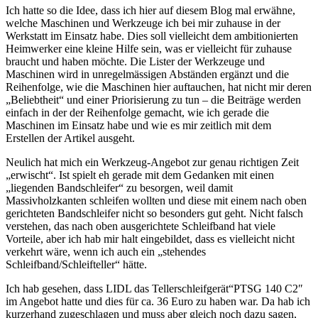
Ich hatte so die Idee, dass ich hier auf diesem Blog mal erwähne,
welche Maschinen und Werkzeuge ich bei mir zuhause in der
Werkstatt im Einsatz habe. Dies soll vielleicht dem ambitionierten
Heimwerker eine kleine Hilfe sein, was er vielleicht für zuhause
braucht und haben möchte. Die Lister der Werkzeuge und
Maschinen wird in unregelmässigen Abständen ergänzt und die
Reihenfolge, wie die Maschinen hier auftauchen, hat nicht mir deren
„Beliebtheit“ und einer Priorisierung zu tun – die Beiträge werden
einfach in der der Reihenfolge gemacht, wie ich gerade die
Maschinen im Einsatz habe und wie es mir zeitlich mit dem
Erstellen der Artikel ausgeht.
Neulich hat mich ein Werkzeug-Angebot zur genau richtigen Zeit
„erwischt“. Ist spielt eh gerade mit dem Gedanken mit einen
„liegenden Bandschleifer“ zu besorgen, weil damit
Massivholzkanten schleifen wollten und diese mit einem nach oben
gerichteten Bandschleifer nicht so besonders gut geht. Nicht falsch
verstehen, das nach oben ausgerichtete Schleifband hat viele
Vorteile, aber ich hab mir halt eingebildet, dass es vielleicht nicht
verkehrt wäre, wenn ich auch ein „stehendes
Schleifband/Schleifteller“ hätte.
Ich hab gesehen, dass LIDL das Tellerschleifgerät“PTSG 140 C2″
im Angebot hatte und dies für ca. 36 Euro zu haben war. Da hab ich
kurzerhand zugeschlagen und muss aber gleich noch dazu sagen,