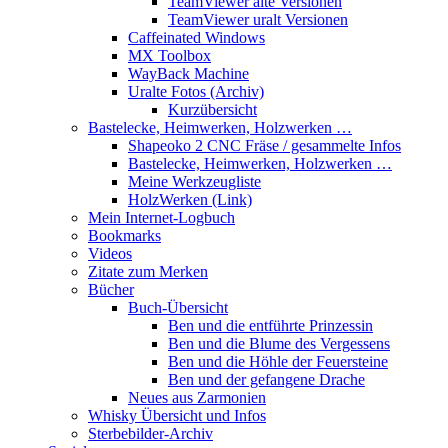
TeamViewer alte Versionen
TeamViewer uralt Versionen
Caffeinated Windows
MX Toolbox
WayBack Machine
Uralte Fotos (Archiv)
Kurzübersicht
Bastelecke, Heimwerken, Holzwerken …
Shapeoko 2 CNC Fräse / gesammelte Infos
Bastelecke, Heimwerken, Holzwerken …
Meine Werkzeugliste
HolzWerken (Link)
Mein Internet-Logbuch
Bookmarks
Videos
Zitate zum Merken
Bücher
Buch-Übersicht
Ben und die entführte Prinzessin
Ben und die Blume des Vergessens
Ben und die Höhle der Feuersteine
Ben und der gefangene Drache
Neues aus Zarmonien
Whisky Übersicht und Infos
Sterbebilder-Archiv