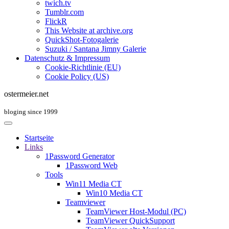
twich.tv
Tumblr.com
FlickR
This Website at archive.org
QuickShot-Fotogalerie
Suzuki / Santana Jimny Galerie
Datenschutz & Impressum
Cookie-Richtlinie (EU)
Cookie Policy (US)
ostermeier.net
bloging since 1999
Startseite
Links
1Password Generator
1Password Web
Tools
Win11 Media CT
Win10 Media CT
Teamviewer
TeamViewer Host-Modul (PC)
TeamViewer QuickSupport