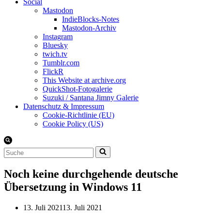
Social
Mastodon
IndieBlocks-Notes
Mastodon-Archiv
Instagram
Bluesky
twich.tv
Tumblr.com
FlickR
This Website at archive.org
QuickShot-Fotogalerie
Suzuki / Santana Jimny Galerie
Datenschutz & Impressum
Cookie-Richtlinie (EU)
Cookie Policy (US)
Suchen
nach …
Noch keine durchgehende deutsche
Übersetzung in Windows 11
13. Juli 2021
13. Juli 2021