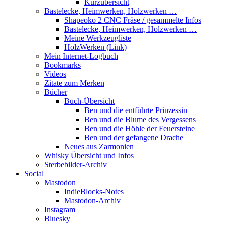
Kurzübersicht
Bastelecke, Heimwerken, Holzwerken …
Shapeoko 2 CNC Fräse / gesammelte Infos
Bastelecke, Heimwerken, Holzwerken …
Meine Werkzeugliste
HolzWerken (Link)
Mein Internet-Logbuch
Bookmarks
Videos
Zitate zum Merken
Bücher
Buch-Übersicht
Ben und die entführte Prinzessin
Ben und die Blume des Vergessens
Ben und die Höhle der Feuersteine
Ben und der gefangene Drache
Neues aus Zarmonien
Whisky Übersicht und Infos
Sterbebilder-Archiv
Social
Mastodon
IndieBlocks-Notes
Mastodon-Archiv
Instagram
Bluesky