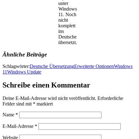
unter
Windows
11. Noch
nicht
komplett
ins
Deutsche
übersetzt.
Ähnliche Beiträge
Schlagwörter:
Deutsche Übersetzung
Erweiterte Optionen
Windows
11
Windows Update
Schreibe einen Kommentar
Deine E-Mail-Adresse wird nicht veröffentlicht.
Erforderliche
Felder sind mit
*
markiert
Name
*
E-Mail-Adresse
*
Website