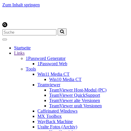
Zum Inhalt springen
Suchen
nach …
Startseite
Links
1Password Generator
1Password Web
Tools
Win11 Media CT
Win10 Media CT
Teamviewer
TeamViewer Host-Modul (PC)
TeamViewer QuickSupport
TeamViewer alte Versionen
TeamViewer uralt Versionen
Caffeinated Windows
MX Toolbox
WayBack Machine
Uralte Fotos (Archiv)