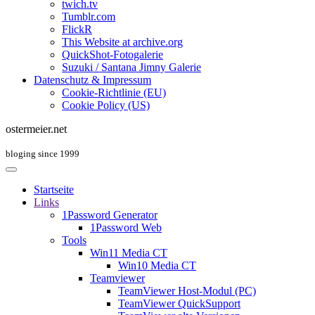
twich.tv
Tumblr.com
FlickR
This Website at archive.org
QuickShot-Fotogalerie
Suzuki / Santana Jimny Galerie
Datenschutz & Impressum
Cookie-Richtlinie (EU)
Cookie Policy (US)
ostermeier.net
bloging since 1999
Startseite
Links
1Password Generator
1Password Web
Tools
Win11 Media CT
Win10 Media CT
Teamviewer
TeamViewer Host-Modul (PC)
TeamViewer QuickSupport