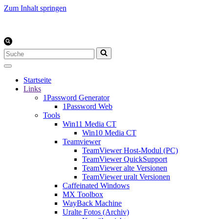
Zum Inhalt springen
Suchen
nach …
Startseite
Links
1Password Generator
1Password Web
Tools
Win11 Media CT
Win10 Media CT
Teamviewer
TeamViewer Host-Modul (PC)
TeamViewer QuickSupport
TeamViewer alte Versionen
TeamViewer uralt Versionen
Caffeinated Windows
MX Toolbox
WayBack Machine
Uralte Fotos (Archiv)