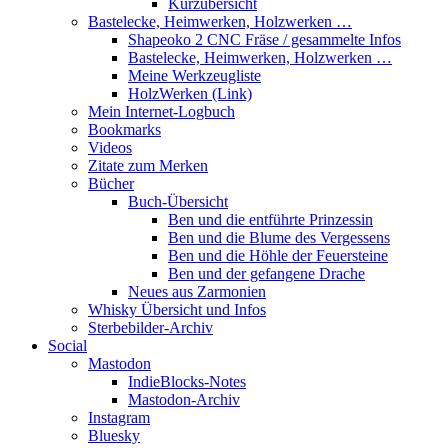
Kurzübersicht
Bastelecke, Heimwerken, Holzwerken …
Shapeoko 2 CNC Fräse / gesammelte Infos
Bastelecke, Heimwerken, Holzwerken …
Meine Werkzeugliste
HolzWerken (Link)
Mein Internet-Logbuch
Bookmarks
Videos
Zitate zum Merken
Bücher
Buch-Übersicht
Ben und die entführte Prinzessin
Ben und die Blume des Vergessens
Ben und die Höhle der Feuersteine
Ben und der gefangene Drache
Neues aus Zarmonien
Whisky Übersicht und Infos
Sterbebilder-Archiv
Social
Mastodon
IndieBlocks-Notes
Mastodon-Archiv
Instagram
Bluesky