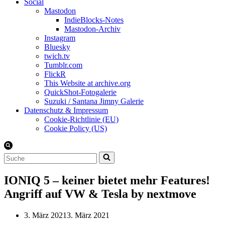
Social
Mastodon
IndieBlocks-Notes
Mastodon-Archiv
Instagram
Bluesky
twich.tv
Tumblr.com
FlickR
This Website at archive.org
QuickShot-Fotogalerie
Suzuki / Santana Jimny Galerie
Datenschutz & Impressum
Cookie-Richtlinie (EU)
Cookie Policy (US)
Suchen
nach …
IONIQ 5 – keiner bietet mehr Features!
Angriff auf VW & Tesla by nextmove
3. März 2021
3. März 2021