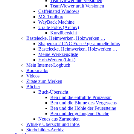
TeamViewer alte Versionen
TeamViewer uralt Versionen
Caffeinated Windows
MX Toolbox
WayBack Machine
Uralte Fotos (Archiv)
Kurzübersicht
Bastelecke, Heimwerken, Holzwerken …
Shapeoko 2 CNC Fräse / gesammelte Infos
Bastelecke, Heimwerken, Holzwerken …
Meine Werkzeugliste
HolzWerken (Link)
Mein Internet-Logbuch
Bookmarks
Videos
Zitate zum Merken
Bücher
Buch-Übersicht
Ben und die entführte Prinzessin
Ben und die Blume des Vergessens
Ben und die Höhle der Feuersteine
Ben und der gefangene Drache
Neues aus Zarmonien
Whisky Übersicht und Infos
Sterbebilder-Archiv