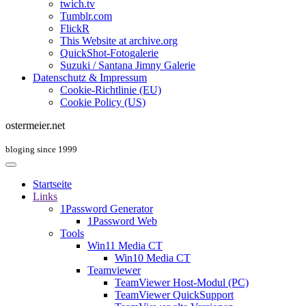
twich.tv
Tumblr.com
FlickR
This Website at archive.org
QuickShot-Fotogalerie
Suzuki / Santana Jimny Galerie
Datenschutz & Impressum
Cookie-Richtlinie (EU)
Cookie Policy (US)
ostermeier.net
bloging since 1999
Startseite
Links
1Password Generator
1Password Web
Tools
Win11 Media CT
Win10 Media CT
Teamviewer
TeamViewer Host-Modul (PC)
TeamViewer QuickSupport