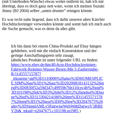
(mit Unterboden-Wäsche) etwas weiter entfernt ist, hab ich mir
überlegt, dass es doch ganz nett wäre, wenn ich meinen Suzuki
Jimny (BJ 2004) selber „unten drunter“ reinigen könnte.
Es war recht nahe liegend, dass ich dafür unseren alten Kärcher
Hochdruckreiniger verwenden könnte und somit hab ich mich auch
die Suche gemacht, was es denn da alles gibt.
Ich bin dann bei einem China-Produkt auf Ebay hängen
geblieben, weil mir die einfach Konstruktion und der
geringe Anschaffungspreis sehr zusagt.
(ähnliches Produkt ist unter folgender URL zu finden:
https://www.ebay.de/itm/40-6cm-Hochdruckreiniger-
Fahrwerk-Reiniger-Wasser-Besen-Mit-3-Zauberstabe-
R/114555715787?
_trkparms=aid%3D1110006%26algo%3DHOMESPLIC
E.SIM%26ao%3D1%26asc%3D20200818143132%26m
eid%3D0830f52a59d347c49959b7bb110cec4b%26pid%
3D101198%26rk%3D3%26rkt%3D12%26mehot%3Dno
ne%26sd%3D313304214186%26itm%3D11455571578
7%26pmt%3D1%26noa%3D0%26pg%3D2047675%26
algv%3DSimplAMLv5PairwiseWebWithDarwoV3BBE
V2b&_trksid=p2047675.c101198.m1985
)