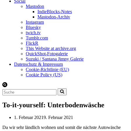
Social
Mastodon
IndieBlocks-Notes
Mastodon-Archiv
Instagram
Bluesky
twich.tv
Tumblr.com
FlickR
This Website at archive.org
QuickShot-Fotogalerie
Suzuki / Santana Jimny Galerie
Datenschutz & Impressum
Cookie-Richtlinie (EU)
Cookie Policy (US)
Suchen
nach …
To-it-yourself: Unterbodenwäsche
1. Februar 2021
9. Februar 2021
Da wir sehr ländlich wohnen und somit die nächste Autowäsche