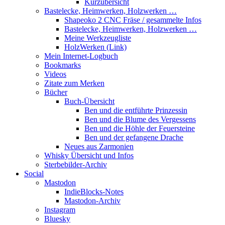
Kurzübersicht
Bastelecke, Heimwerken, Holzwerken …
Shapeoko 2 CNC Fräse / gesammelte Infos
Bastelecke, Heimwerken, Holzwerken …
Meine Werkzeugliste
HolzWerken (Link)
Mein Internet-Logbuch
Bookmarks
Videos
Zitate zum Merken
Bücher
Buch-Übersicht
Ben und die entführte Prinzessin
Ben und die Blume des Vergessens
Ben und die Höhle der Feuersteine
Ben und der gefangene Drache
Neues aus Zarmonien
Whisky Übersicht und Infos
Sterbebilder-Archiv
Social
Mastodon
IndieBlocks-Notes
Mastodon-Archiv
Instagram
Bluesky