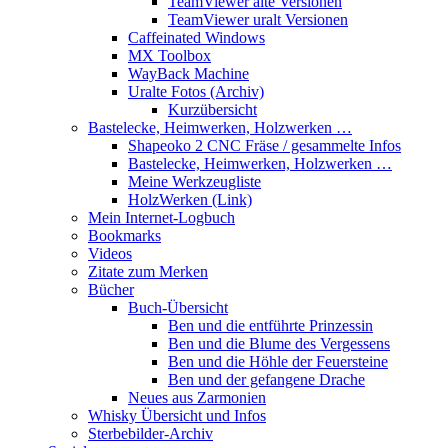
TeamViewer alte Versionen
TeamViewer uralt Versionen
Caffeinated Windows
MX Toolbox
WayBack Machine
Uralte Fotos (Archiv)
Kurzübersicht
Bastelecke, Heimwerken, Holzwerken …
Shapeoko 2 CNC Fräse / gesammelte Infos
Bastelecke, Heimwerken, Holzwerken …
Meine Werkzeugliste
HolzWerken (Link)
Mein Internet-Logbuch
Bookmarks
Videos
Zitate zum Merken
Bücher
Buch-Übersicht
Ben und die entführte Prinzessin
Ben und die Blume des Vergessens
Ben und die Höhle der Feuersteine
Ben und der gefangene Drache
Neues aus Zarmonien
Whisky Übersicht und Infos
Sterbebilder-Archiv