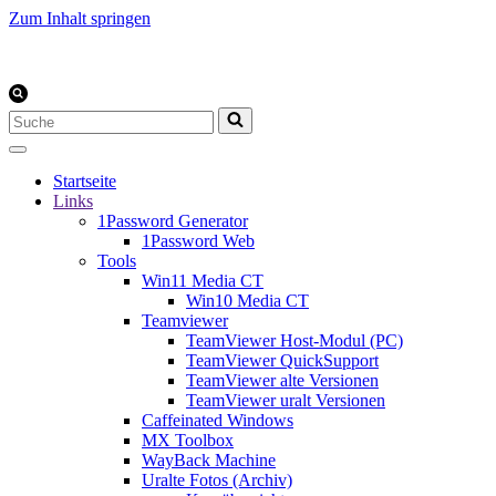
Zum Inhalt springen
Suchen
nach …
Startseite
Links
1Password Generator
1Password Web
Tools
Win11 Media CT
Win10 Media CT
Teamviewer
TeamViewer Host-Modul (PC)
TeamViewer QuickSupport
TeamViewer alte Versionen
TeamViewer uralt Versionen
Caffeinated Windows
MX Toolbox
WayBack Machine
Uralte Fotos (Archiv)