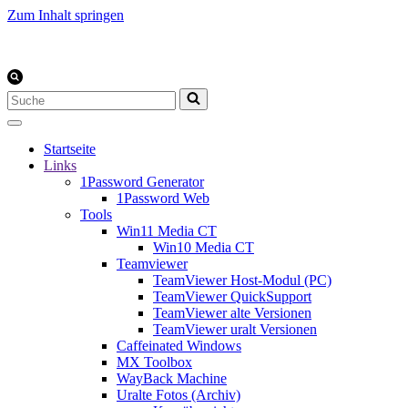
Zum Inhalt springen
Suchen
nach …
Startseite
Links
1Password Generator
1Password Web
Tools
Win11 Media CT
Win10 Media CT
Teamviewer
TeamViewer Host-Modul (PC)
TeamViewer QuickSupport
TeamViewer alte Versionen
TeamViewer uralt Versionen
Caffeinated Windows
MX Toolbox
WayBack Machine
Uralte Fotos (Archiv)