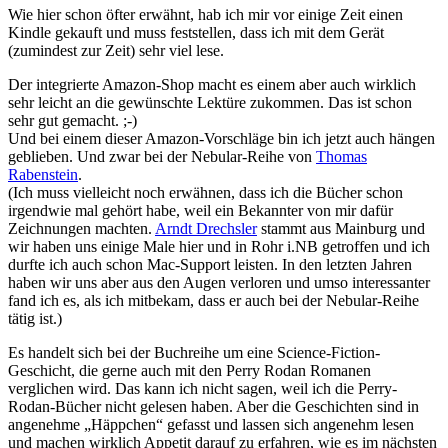
Wie hier schon öfter erwähnt, hab ich mir vor einige Zeit einen
Kindle gekauft und muss feststellen, dass ich mit dem Gerät
(zumindest zur Zeit) sehr viel lese.
Der integrierte Amazon-Shop macht es einem aber auch wirklich
sehr leicht an die gewünschte Lektüre zukommen. Das ist schon
sehr gut gemacht. ;-)
Und bei einem dieser Amazon-Vorschläge bin ich jetzt auch hängen
geblieben. Und zwar bei der Nebular-Reihe von
Thomas
Rabenstein
.
(Ich muss vielleicht noch erwähnen, dass ich die Bücher schon
irgendwie mal gehört habe, weil ein Bekannter von mir dafür
Zeichnungen machten.
Arndt Drechsler
stammt aus Mainburg und
wir haben uns einige Male hier und in Rohr i.NB getroffen und ich
durfte ich auch schon Mac-Support leisten. In den letzten Jahren
haben wir uns aber aus den Augen verloren und umso interessanter
fand ich es, als ich mitbekam, dass er auch bei der Nebular-Reihe
tätig ist.)
Es handelt sich bei der Buchreihe um eine Science-Fiction-
Geschicht, die gerne auch mit den Perry Rodan Romanen
verglichen wird. Das kann ich nicht sagen, weil ich die Perry-
Rodan-Bücher nicht gelesen haben. Aber die Geschichten sind in
angenehme „Häppchen“ gefasst und lassen sich angenehm lesen
und machen wirklich Appetit darauf zu erfahren, wie es im nächsten