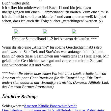
Buch weiter geht.
Ich selber bin mittlerweile bei Buch 11 und bin jetzt dazu
übergegangen mir einen „Sammelband“ zu kaufen. Zum einen muss
ich dann nicht so oft „nachkaufen“ und zum anderen weiß ich jetzt
schon, dass ich auch die Folgebücher „verschlingen“ werden. ;-)
Nebular Sammelband 1 -2 bei Amazon.de kaufen. ***
Wenn ihr also eine „Antenne“ für solche Geschichten habt (also
auch was mit Star Trek und StarWars was anfangen könnt), dann
kann ich euch diese Geschichten nur wärmstens ans Herz legen. Mir
gefallen die Geschichten sehr gut und vertreiben mir die Zeit auf
eine wunderbare Art und Weise.
*** Wenn Ihr etwas über einen Partner-Link kauft, erhalte ich von
Amazon ein paar Cent Provision für die Empfehlung. Für Euch
ändert sich dadurch am Verkaufspreis nichts. (Amazon-Affiliate-Link
des Amazon Partner Programm)
Ähnliche Beiträge
Schlagwörter:
Amazon Kindle Paperwhite
Arndt
Drechsler
Buchtipp
Lesen macht Spaß
Nebular
Thomas Rabenstein