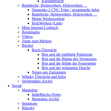
Kurzübersicht
Bastelecke, Heimwerken, Holzwerken …
Shapeoko 2 CNC Fräse / gesammelte Infos
Bastelecke, Heimwerken, Holzwerken …
Meine Werkzeugliste
HolzWerken (Link)
Mein Internet-Logbuch
Bookmarks
Videos
Zitate zum Merken
Bücher
Buch-Übersicht
Ben und die entführte Prinzessin
Ben und die Blume des Vergessens
Ben und die Höhle der Feuersteine
Ben und der gefangene Drache
Neues aus Zarmonien
Whisky Übersicht und Infos
Sterbebilder-Archiv
Social
Mastodon
IndieBlocks-Notes
Mastodon-Archiv
Instagram
Bluesky