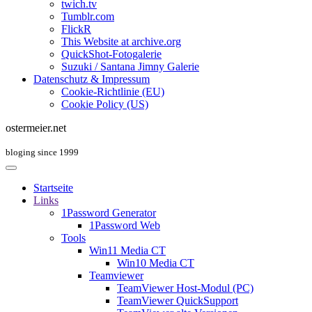
twich.tv
Tumblr.com
FlickR
This Website at archive.org
QuickShot-Fotogalerie
Suzuki / Santana Jimny Galerie
Datenschutz & Impressum
Cookie-Richtlinie (EU)
Cookie Policy (US)
ostermeier.net
bloging since 1999
Startseite
Links
1Password Generator
1Password Web
Tools
Win11 Media CT
Win10 Media CT
Teamviewer
TeamViewer Host-Modul (PC)
TeamViewer QuickSupport