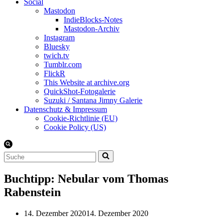
Social
Mastodon
IndieBlocks-Notes
Mastodon-Archiv
Instagram
Bluesky
twich.tv
Tumblr.com
FlickR
This Website at archive.org
QuickShot-Fotogalerie
Suzuki / Santana Jimny Galerie
Datenschutz & Impressum
Cookie-Richtlinie (EU)
Cookie Policy (US)
Suchen
nach …
Buchtipp: Nebular vom Thomas
Rabenstein
14. Dezember 2020
14. Dezember 2020