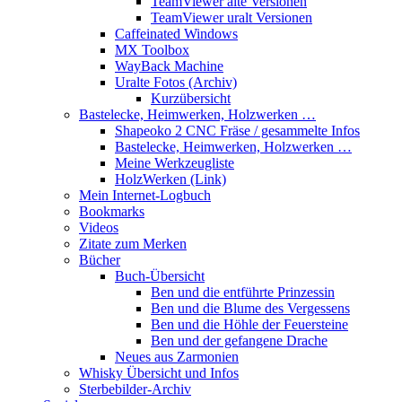
TeamViewer alte Versionen
TeamViewer uralt Versionen
Caffeinated Windows
MX Toolbox
WayBack Machine
Uralte Fotos (Archiv)
Kurzübersicht
Bastelecke, Heimwerken, Holzwerken …
Shapeoko 2 CNC Fräse / gesammelte Infos
Bastelecke, Heimwerken, Holzwerken …
Meine Werkzeugliste
HolzWerken (Link)
Mein Internet-Logbuch
Bookmarks
Videos
Zitate zum Merken
Bücher
Buch-Übersicht
Ben und die entführte Prinzessin
Ben und die Blume des Vergessens
Ben und die Höhle der Feuersteine
Ben und der gefangene Drache
Neues aus Zarmonien
Whisky Übersicht und Infos
Sterbebilder-Archiv