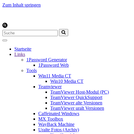
Zum Inhalt springen
Suchen
nach …
Startseite
Links
1Password Generator
1Password Web
Tools
Win11 Media CT
Win10 Media CT
Teamviewer
TeamViewer Host-Modul (PC)
TeamViewer QuickSupport
TeamViewer alte Versionen
TeamViewer uralt Versionen
Caffeinated Windows
MX Toolbox
WayBack Machine
Uralte Fotos (Archiv)