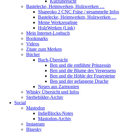
Kurzübersicht
Bastelecke, Heimwerken, Holzwerken …
Shapeoko 2 CNC Fräse / gesammelte Infos
Bastelecke, Heimwerken, Holzwerken …
Meine Werkzeugliste
HolzWerken (Link)
Mein Internet-Logbuch
Bookmarks
Videos
Zitate zum Merken
Bücher
Buch-Übersicht
Ben und die entführte Prinzessin
Ben und die Blume des Vergessens
Ben und die Höhle der Feuersteine
Ben und der gefangene Drache
Neues aus Zarmonien
Whisky Übersicht und Infos
Sterbebilder-Archiv
Social
Mastodon
IndieBlocks-Notes
Mastodon-Archiv
Instagram
Bluesky