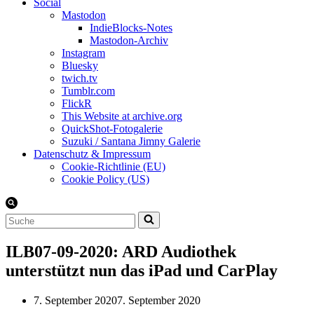
Social
Mastodon
IndieBlocks-Notes
Mastodon-Archiv
Instagram
Bluesky
twich.tv
Tumblr.com
FlickR
This Website at archive.org
QuickShot-Fotogalerie
Suzuki / Santana Jimny Galerie
Datenschutz & Impressum
Cookie-Richtlinie (EU)
Cookie Policy (US)
Suchen
nach …
ILB07-09-2020: ARD Audiothek
unterstützt nun das iPad und CarPlay
7. September 2020
7. September 2020