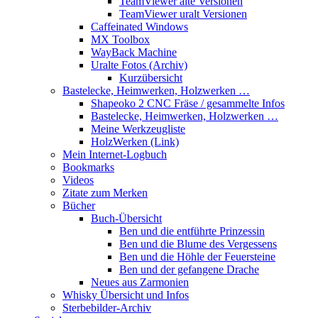
TeamViewer alte Versionen
TeamViewer uralt Versionen
Caffeinated Windows
MX Toolbox
WayBack Machine
Uralte Fotos (Archiv)
Kurzübersicht
Bastelecke, Heimwerken, Holzwerken …
Shapeoko 2 CNC Fräse / gesammelte Infos
Bastelecke, Heimwerken, Holzwerken …
Meine Werkzeugliste
HolzWerken (Link)
Mein Internet-Logbuch
Bookmarks
Videos
Zitate zum Merken
Bücher
Buch-Übersicht
Ben und die entführte Prinzessin
Ben und die Blume des Vergessens
Ben und die Höhle der Feuersteine
Ben und der gefangene Drache
Neues aus Zarmonien
Whisky Übersicht und Infos
Sterbebilder-Archiv