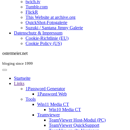
twich.tv
Tumblr.com
FlickR
This Website at archive.org
QuickShot-Fotogalerie
Suzuki / Santana Jimny Galerie
Datenschutz & Impressum
Cookie-Richtlinie (EU)
Cookie Policy (US)
ostermeier.net
bloging since 1999
Startseite
Links
1Password Generator
1Password Web
Tools
Win11 Media CT
Win10 Media CT
Teamviewer
TeamViewer Host-Modul (PC)
TeamViewer QuickSupport