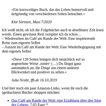
»Ein kurzweiliges Buch, das das Leben humorvoll und
tiefgründig von verschiedenen Seiten betrachtet.«
Kim Sörnsen, Maxi 7/2020
Ich weiß nicht, ob ich die Folgebücher auch in absehbarer Zeit lesen
werde. Einen gewissen Reiz verspüre ich da schon…
– Wiedersehen im Café am Rande der Welt: Eine inspirierende
Reise zum eigenen Selbst
– Auszeit im Café am Rande der Welt: Eine Wiederbegegnung mit
dem eigenen Selbst
»Diese 128 Seiten bringen dich tatsächlich auf so
angenehme Weise ‚runter‘ (…) Du fängst ganz
automatisch an, die Dinge aus einem anderen
Blickwinkel und positiver zu sehen.«
Julia Nestle, ffh.de 16.10.2019
Und hier noch ein paar Amazon-Links, wenn ihr euch die
(gedruckten) Bücher shoppen möchtet:
Das Café am Rande der Welt: eine Erzählung über den Sinn
des Lebens
, 7,05 Euro *