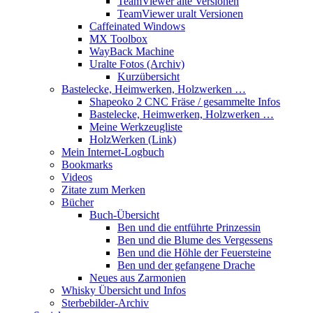
TeamViewer alte Versionen
TeamViewer uralt Versionen
Caffeinated Windows
MX Toolbox
WayBack Machine
Uralte Fotos (Archiv)
Kurzübersicht
Bastelecke, Heimwerken, Holzwerken …
Shapeoko 2 CNC Fräse / gesammelte Infos
Bastelecke, Heimwerken, Holzwerken …
Meine Werkzeugliste
HolzWerken (Link)
Mein Internet-Logbuch
Bookmarks
Videos
Zitate zum Merken
Bücher
Buch-Übersicht
Ben und die entführte Prinzessin
Ben und die Blume des Vergessens
Ben und die Höhle der Feuersteine
Ben und der gefangene Drache
Neues aus Zarmonien
Whisky Übersicht und Infos
Sterbebilder-Archiv