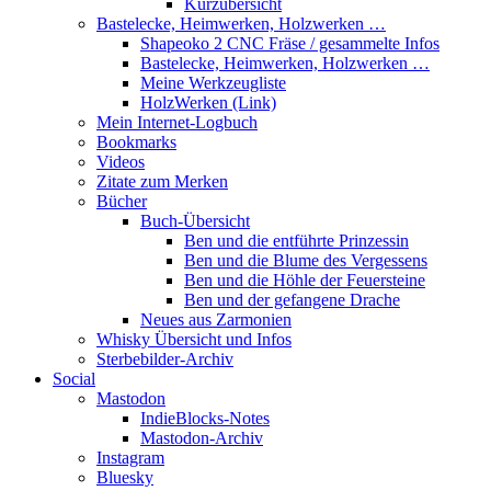
Kurzübersicht
Bastelecke, Heimwerken, Holzwerken …
Shapeoko 2 CNC Fräse / gesammelte Infos
Bastelecke, Heimwerken, Holzwerken …
Meine Werkzeugliste
HolzWerken (Link)
Mein Internet-Logbuch
Bookmarks
Videos
Zitate zum Merken
Bücher
Buch-Übersicht
Ben und die entführte Prinzessin
Ben und die Blume des Vergessens
Ben und die Höhle der Feuersteine
Ben und der gefangene Drache
Neues aus Zarmonien
Whisky Übersicht und Infos
Sterbebilder-Archiv
Social
Mastodon
IndieBlocks-Notes
Mastodon-Archiv
Instagram
Bluesky