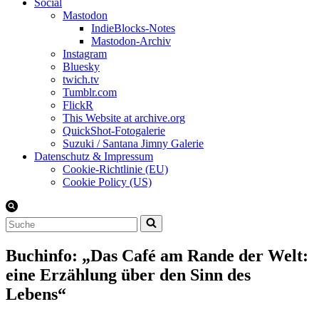
Social
Mastodon
IndieBlocks-Notes
Mastodon-Archiv
Instagram
Bluesky
twich.tv
Tumblr.com
FlickR
This Website at archive.org
QuickShot-Fotogalerie
Suzuki / Santana Jimny Galerie
Datenschutz & Impressum
Cookie-Richtlinie (EU)
Cookie Policy (US)
Suchen
nach …
Buchinfo: „Das Café am Rande der Welt:
eine Erzählung über den Sinn des
Lebens“