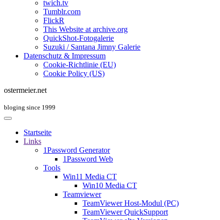
twich.tv
Tumblr.com
FlickR
This Website at archive.org
QuickShot-Fotogalerie
Suzuki / Santana Jimny Galerie
Datenschutz & Impressum
Cookie-Richtlinie (EU)
Cookie Policy (US)
ostermeier.net
bloging since 1999
Startseite
Links
1Password Generator
1Password Web
Tools
Win11 Media CT
Win10 Media CT
Teamviewer
TeamViewer Host-Modul (PC)
TeamViewer QuickSupport