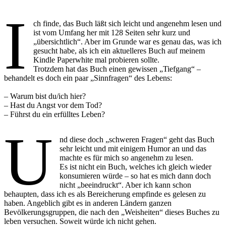
I
ch finde, das Buch läßt sich leicht und angenehm lesen und
ist vom Umfang her mit 128 Seiten sehr kurz und
„übersichtlich“. Aber im Grunde war es genau das, was ich
gesucht habe, als ich ein aktuelleres Buch auf meinem
Kindle Paperwhite mal probieren sollte.
Trotzdem hat das Buch einen gewissen „Tiefgang“ –
behandelt es doch ein paar „Sinnfragen“ des Lebens:
– Warum bist du/ich hier?
– Hast du Angst vor dem Tod?
– Führst du ein erfülltes Leben?
U
nd diese doch „schweren Fragen“ geht das Buch
sehr leicht und mit einigem Humor an und das
machte es für mich so angenehm zu lesen.
Es ist nicht ein Buch, welches ich gleich wieder
konsumieren würde – so hat es mich dann doch
nicht „beeindruckt“. Aber ich kann schon
behaupten, dass ich es als Bereicherung empfinde es gelesen zu
haben. Angeblich gibt es in anderen Ländern ganzen
Bevölkerungsgruppen, die nach den „Weisheiten“ dieses Buches zu
leben versuchen. Soweit würde ich nicht gehen.