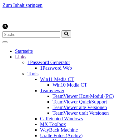
Zum Inhalt springen
Suchen
nach …
Startseite
Links
1Password Generator
1Password Web
Tools
Win11 Media CT
Win10 Media CT
Teamviewer
TeamViewer Host-Modul (PC)
TeamViewer QuickSupport
TeamViewer alte Versionen
TeamViewer uralt Versionen
Caffeinated Windows
MX Toolbox
WayBack Machine
Uralte Fotos (Archiv)