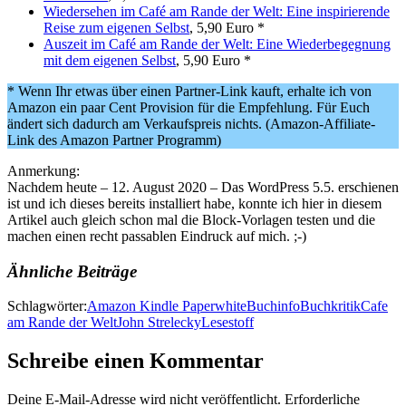
Wiedersehen im Café am Rande der Welt: Eine inspirierende
Reise zum eigenen Selbst
, 5,90 Euro *
Auszeit im Café am Rande der Welt: Eine Wiederbegegnung
mit dem eigenen Selbst
, 5,90 Euro *
* Wenn Ihr etwas über einen Partner-Link kauft, erhalte ich von
Amazon ein paar Cent Provision für die Empfehlung. Für Euch
ändert sich dadurch am Verkaufspreis nichts. (Amazon-Affiliate-
Link des Amazon Partner Programm)
Anmerkung:
Nachdem heute – 12. August 2020 – Das WordPress 5.5. erschienen
ist und ich dieses bereits installiert habe, konnte ich hier in diesem
Artikel auch gleich schon mal die Block-Vorlagen testen und die
machen einen recht passablen Eindruck auf mich. ;-)
Ähnliche Beiträge
Schlagwörter:
Amazon Kindle Paperwhite
Buchinfo
Buchkritik
Cafe
am Rande der Welt
John Strelecky
Lesestoff
Schreibe einen Kommentar
Deine E-Mail-Adresse wird nicht veröffentlicht.
Erforderliche