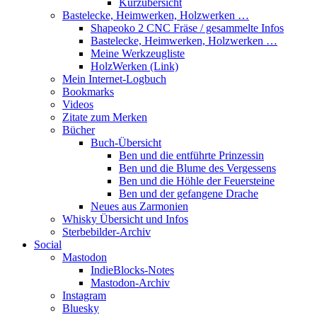
Kurzübersicht
Bastelecke, Heimwerken, Holzwerken …
Shapeoko 2 CNC Fräse / gesammelte Infos
Bastelecke, Heimwerken, Holzwerken …
Meine Werkzeugliste
HolzWerken (Link)
Mein Internet-Logbuch
Bookmarks
Videos
Zitate zum Merken
Bücher
Buch-Übersicht
Ben und die entführte Prinzessin
Ben und die Blume des Vergessens
Ben und die Höhle der Feuersteine
Ben und der gefangene Drache
Neues aus Zarmonien
Whisky Übersicht und Infos
Sterbebilder-Archiv
Social
Mastodon
IndieBlocks-Notes
Mastodon-Archiv
Instagram
Bluesky