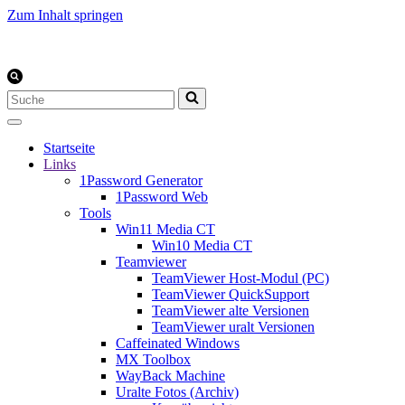
Zum Inhalt springen
Suchen
nach …
Startseite
Links
1Password Generator
1Password Web
Tools
Win11 Media CT
Win10 Media CT
Teamviewer
TeamViewer Host-Modul (PC)
TeamViewer QuickSupport
TeamViewer alte Versionen
TeamViewer uralt Versionen
Caffeinated Windows
MX Toolbox
WayBack Machine
Uralte Fotos (Archiv)