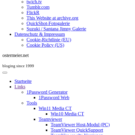
twich.tv
Tumblr.com
FlickR
This Website at archive.org
QuickShot-Fotogalerie
Suzuki / Santana Jimny Galerie
Datenschutz & Impressum
Cookie-Richtlinie (EU)
Cookie Policy (US)
ostermeier.net
bloging since 1999
Startseite
Links
1Password Generator
1Password Web
Tools
Win11 Media CT
Win10 Media CT
Teamviewer
TeamViewer Host-Modul (PC)
TeamViewer QuickSupport