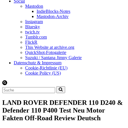
Social
Mastodon
IndieBlocks-Notes
Mastodon-Archiv
Instagram
Bluesky
twich.tv
Tumblr.com
FlickR
This Website at archive.org
QuickShot-Fotogalerie
Suzuki / Santana Jimny Galerie
Datenschutz & Impressum
Cookie-Richtlinie (EU)
Cookie Policy (US)
Suchen
nach …
LAND ROVER DEFENDER 110 D240 &
Defender 110 P400 Test Neu Motor
Fakten Off-Road Review Deutsch