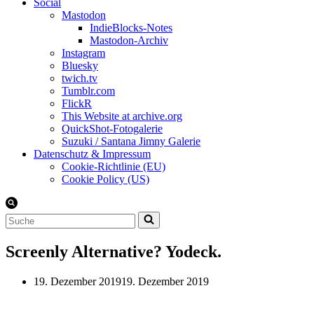
Social
Mastodon
IndieBlocks-Notes
Mastodon-Archiv
Instagram
Bluesky
twich.tv
Tumblr.com
FlickR
This Website at archive.org
QuickShot-Fotogalerie
Suzuki / Santana Jimny Galerie
Datenschutz & Impressum
Cookie-Richtlinie (EU)
Cookie Policy (US)
Suchen
nach …
Screenly Alternative? Yodeck.
19. Dezember 2019
19. Dezember 2019