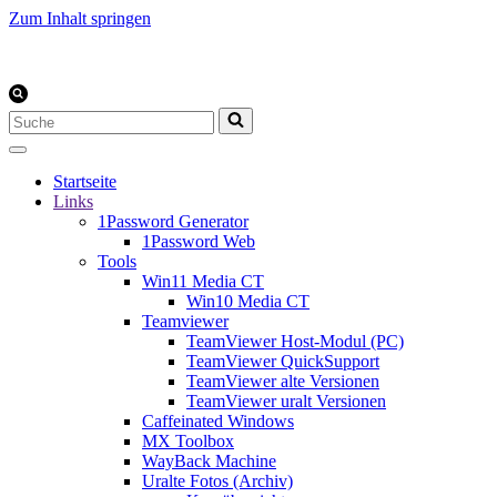
Zum Inhalt springen
Suchen
nach …
Startseite
Links
1Password Generator
1Password Web
Tools
Win11 Media CT
Win10 Media CT
Teamviewer
TeamViewer Host-Modul (PC)
TeamViewer QuickSupport
TeamViewer alte Versionen
TeamViewer uralt Versionen
Caffeinated Windows
MX Toolbox
WayBack Machine
Uralte Fotos (Archiv)