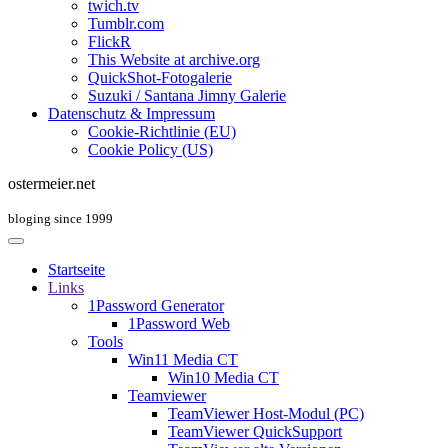
twich.tv
Tumblr.com
FlickR
This Website at archive.org
QuickShot-Fotogalerie
Suzuki / Santana Jimny Galerie
Datenschutz & Impressum
Cookie-Richtlinie (EU)
Cookie Policy (US)
ostermeier.net
bloging since 1999
Startseite
Links
1Password Generator
1Password Web
Tools
Win11 Media CT
Win10 Media CT
Teamviewer
TeamViewer Host-Modul (PC)
TeamViewer QuickSupport