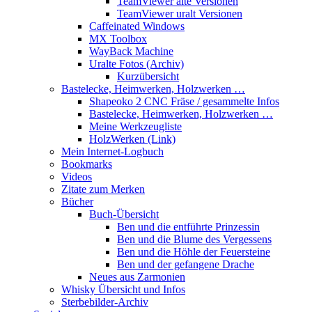
TeamViewer alte Versionen
TeamViewer uralt Versionen
Caffeinated Windows
MX Toolbox
WayBack Machine
Uralte Fotos (Archiv)
Kurzübersicht
Bastelecke, Heimwerken, Holzwerken …
Shapeoko 2 CNC Fräse / gesammelte Infos
Bastelecke, Heimwerken, Holzwerken …
Meine Werkzeugliste
HolzWerken (Link)
Mein Internet-Logbuch
Bookmarks
Videos
Zitate zum Merken
Bücher
Buch-Übersicht
Ben und die entführte Prinzessin
Ben und die Blume des Vergessens
Ben und die Höhle der Feuersteine
Ben und der gefangene Drache
Neues aus Zarmonien
Whisky Übersicht und Infos
Sterbebilder-Archiv