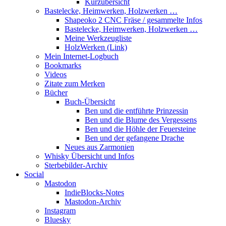
Kurzübersicht
Bastelecke, Heimwerken, Holzwerken …
Shapeoko 2 CNC Fräse / gesammelte Infos
Bastelecke, Heimwerken, Holzwerken …
Meine Werkzeugliste
HolzWerken (Link)
Mein Internet-Logbuch
Bookmarks
Videos
Zitate zum Merken
Bücher
Buch-Übersicht
Ben und die entführte Prinzessin
Ben und die Blume des Vergessens
Ben und die Höhle der Feuersteine
Ben und der gefangene Drache
Neues aus Zarmonien
Whisky Übersicht und Infos
Sterbebilder-Archiv
Social
Mastodon
IndieBlocks-Notes
Mastodon-Archiv
Instagram
Bluesky