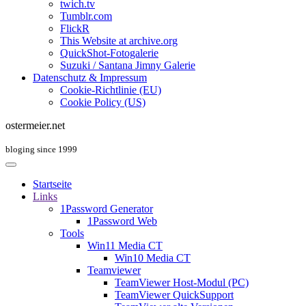
twich.tv
Tumblr.com
FlickR
This Website at archive.org
QuickShot-Fotogalerie
Suzuki / Santana Jimny Galerie
Datenschutz & Impressum
Cookie-Richtlinie (EU)
Cookie Policy (US)
ostermeier.net
bloging since 1999
Startseite
Links
1Password Generator
1Password Web
Tools
Win11 Media CT
Win10 Media CT
Teamviewer
TeamViewer Host-Modul (PC)
TeamViewer QuickSupport