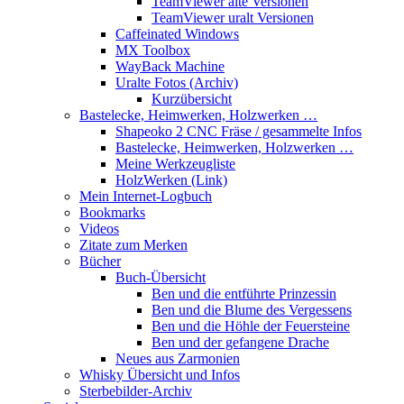
TeamViewer alte Versionen
TeamViewer uralt Versionen
Caffeinated Windows
MX Toolbox
WayBack Machine
Uralte Fotos (Archiv)
Kurzübersicht
Bastelecke, Heimwerken, Holzwerken …
Shapeoko 2 CNC Fräse / gesammelte Infos
Bastelecke, Heimwerken, Holzwerken …
Meine Werkzeugliste
HolzWerken (Link)
Mein Internet-Logbuch
Bookmarks
Videos
Zitate zum Merken
Bücher
Buch-Übersicht
Ben und die entführte Prinzessin
Ben und die Blume des Vergessens
Ben und die Höhle der Feuersteine
Ben und der gefangene Drache
Neues aus Zarmonien
Whisky Übersicht und Infos
Sterbebilder-Archiv