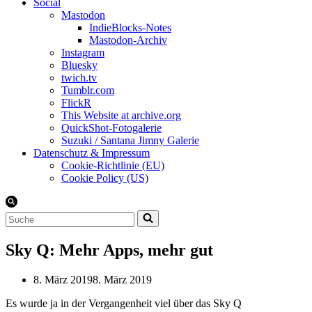
Social
Mastodon
IndieBlocks-Notes
Mastodon-Archiv
Instagram
Bluesky
twich.tv
Tumblr.com
FlickR
This Website at archive.org
QuickShot-Fotogalerie
Suzuki / Santana Jimny Galerie
Datenschutz & Impressum
Cookie-Richtlinie (EU)
Cookie Policy (US)
Suchen
nach …
Sky Q: Mehr Apps, mehr gut
8. März 2019
8. März 2019
Es wurde ja in der Vergangenheit viel über das Sky Q