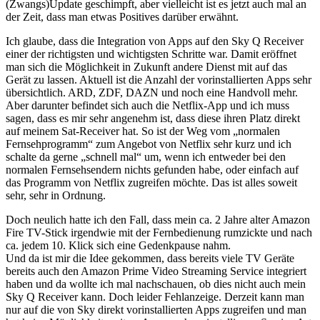
(Zwangs)Update geschimpft, aber vielleicht ist es jetzt auch mal an
der Zeit, dass man etwas Positives darüber erwähnt.
Ich glaube, dass die Integration von Apps auf den Sky Q Receiver
einer der richtigsten und wichtigsten Schritte war. Damit eröffnet
man sich die Möglichkeit in Zukunft andere Dienst mit auf das
Gerät zu lassen. Aktuell ist die Anzahl der vorinstallierten Apps sehr
übersichtlich. ARD, ZDF, DAZN und noch eine Handvoll mehr.
Aber darunter befindet sich auch die Netflix-App und ich muss
sagen, dass es mir sehr angenehm ist, dass diese ihren Platz direkt
auf meinem Sat-Receiver hat. So ist der Weg vom „normalen
Fernsehprogramm“ zum Angebot von Netflix sehr kurz und ich
schalte da gerne „schnell mal“ um, wenn ich entweder bei den
normalen Fernsehsendern nichts gefunden habe, oder einfach auf
das Programm von Netflix zugreifen möchte. Das ist alles soweit
sehr, sehr in Ordnung.
Doch neulich hatte ich den Fall, dass mein ca. 2 Jahre alter Amazon
Fire TV-Stick irgendwie mit der Fernbedienung rumzickte und nach
ca. jedem 10. Klick sich eine Gedenkpause nahm.
Und da ist mir die Idee gekommen, dass bereits viele TV Geräte
bereits auch den Amazon Prime Video Streaming Service integriert
haben und da wollte ich mal nachschauen, ob dies nicht auch mein
Sky Q Receiver kann. Doch leider Fehlanzeige. Derzeit kann man
nur auf die von Sky direkt vorinstallierten Apps zugreifen und man