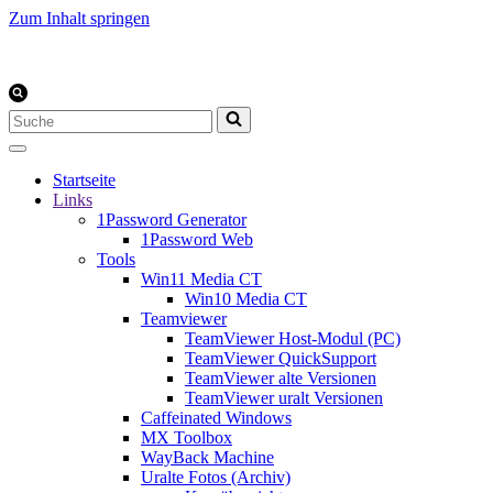
Zum Inhalt springen
Suchen
nach …
Startseite
Links
1Password Generator
1Password Web
Tools
Win11 Media CT
Win10 Media CT
Teamviewer
TeamViewer Host-Modul (PC)
TeamViewer QuickSupport
TeamViewer alte Versionen
TeamViewer uralt Versionen
Caffeinated Windows
MX Toolbox
WayBack Machine
Uralte Fotos (Archiv)