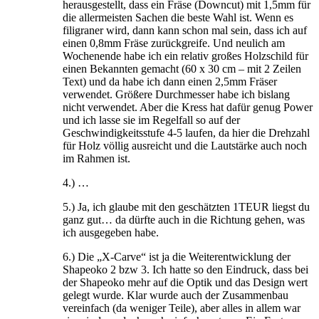
herausgestellt, dass ein Fräse (Downcut) mit 1,5mm für
die allermeisten Sachen die beste Wahl ist. Wenn es
filigraner wird, dann kann schon mal sein, dass ich auf
einen 0,8mm Fräse zurückgreife. Und neulich am
Wochenende habe ich ein relativ großes Holzschild für
einen Bekannten gemacht (60 x 30 cm – mit 2 Zeilen
Text) und da habe ich dann einen 2,5mm Fräser
verwendet. Größere Durchmesser habe ich bislang
nicht verwendet. Aber die Kress hat dafür genug Power
und ich lasse sie im Regelfall so auf der
Geschwindigkeitsstufe 4-5 laufen, da hier die Drehzahl
für Holz völlig ausreicht und die Lautstärke auch noch
im Rahmen ist.
4.) …
5.) Ja, ich glaube mit den geschätzten 1TEUR liegst du
ganz gut… da dürfte auch in die Richtung gehen, was
ich ausgegeben habe.
6.) Die „X-Carve“ ist ja die Weiterentwicklung der
Shapeoko 2 bzw 3. Ich hatte so den Eindruck, dass bei
der Shapeoko mehr auf die Optik und das Design wert
gelegt wurde. Klar wurde auch der Zusammenbau
vereinfach (da weniger Teile), aber alles in allem war