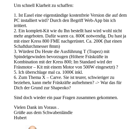
Um schnell Klarheit zu schaffen:
1. Ist Easel eine eigenständige kostenfreie Version die auf dem
PC installiert wird? Durch den Begriff Web-App bin ich
irritiert.
2. Ein komplett-Kit wie du Ihn bestellt hast wird wohl nicht
mehr angeboten. Dafür waren ca. 800€ notwendig. Du hast ja
mit einer Kress 800 FME nachgerüstet. Ca. 200€ (hat einen
Schaftdurchmesser 8mm)
3. Würdest Du Heute die Ausführung T (Trapez) mit
Spindelgewinden bevorzugen (Höhere Fräskräfte in
Kombination mit der Kress 800; Im Standard wird der
Fräsmotor – Kit mit einem Motor von 500W eingesetzt) ?
5. Ich überschlage mal ca. 1000€ inkl.
6. Zum Thema X – Carve. Sie ist teurer, schwieriger zu
beziehen, kann mehr Fräskräfte aufnehmen? -> War das für
Dich der Grund zur Shapeoko?
Sind doch wieder ein paar Fragen zusammen gekommen.
Vielen Dank im Voraus .
Grüße aus dem Schwabenländle
Hubert