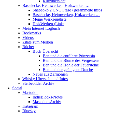
Kurzübersicht
Bastelecke, Heimwerken, Holzwerken …
Shapeoko 2 CNC Fräse / gesammelte Infos
Bastelecke, Heimwerken, Holzwerken …
Meine Werkzeugliste
HolzWerken (Link)
Mein Internet-Logbuch
Bookmarks
Videos
Zitate zum Merken
Bücher
Buch-Übersicht
Ben und die entführte Prinzessin
Ben und die Blume des Vergessens
Ben und die Höhle der Feuersteine
Ben und der gefangene Drache
Neues aus Zarmonien
Whisky Übersicht und Infos
Sterbebilder-Archiv
Social
Mastodon
IndieBlocks-Notes
Mastodon-Archiv
Instagram
Bluesky