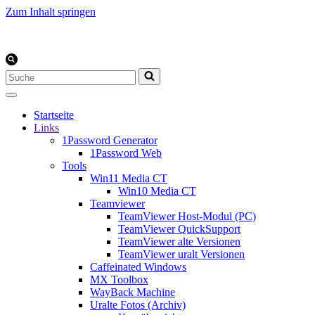
Zum Inhalt springen
Suchen
nach …
Startseite
Links
1Password Generator
1Password Web
Tools
Win11 Media CT
Win10 Media CT
Teamviewer
TeamViewer Host-Modul (PC)
TeamViewer QuickSupport
TeamViewer alte Versionen
TeamViewer uralt Versionen
Caffeinated Windows
MX Toolbox
WayBack Machine
Uralte Fotos (Archiv)