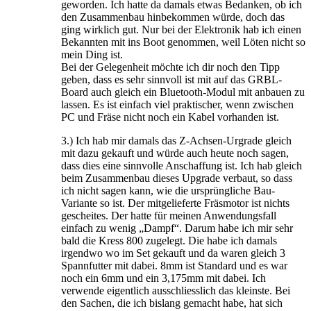
geworden. Ich hatte da damals etwas Bedanken, ob ich
den Zusammenbau hinbekommen würde, doch das
ging wirklich gut. Nur bei der Elektronik hab ich einen
Bekannten mit ins Boot genommen, weil Löten nicht so
mein Ding ist.
Bei der Gelegenheit möchte ich dir noch den Tipp
geben, dass es sehr sinnvoll ist mit auf das GRBL-
Board auch gleich ein Bluetooth-Modul mit anbauen zu
lassen. Es ist einfach viel praktischer, wenn zwischen
PC und Fräse nicht noch ein Kabel vorhanden ist.
3.) Ich hab mir damals das Z-Achsen-Urgrade gleich
mit dazu gekauft und würde auch heute noch sagen,
dass dies eine sinnvolle Anschaffung ist. Ich hab gleich
beim Zusammenbau dieses Upgrade verbaut, so dass
ich nicht sagen kann, wie die ursprüngliche Bau-
Variante so ist. Der mitgelieferte Fräsmotor ist nichts
gescheites. Der hatte für meinen Anwendungsfall
einfach zu wenig „Dampf“. Darum habe ich mir sehr
bald die Kress 800 zugelegt. Die habe ich damals
irgendwo wo im Set gekauft und da waren gleich 3
Spannfutter mit dabei. 8mm ist Standard und es war
noch ein 6mm und ein 3,175mm mit dabei. Ich
verwende eigentlich ausschliesslich das kleinste. Bei
den Sachen, die ich bislang gemacht habe, hat sich