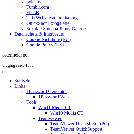
twich.tv
Tumblr.com
FlickR
This Website at archive.org
QuickShot-Fotogalerie
Suzuki / Santana Jimny Galerie
Datenschutz & Impressum
Cookie-Richtlinie (EU)
Cookie Policy (US)
ostermeier.net
bloging since 1999
Startseite
Links
1Password Generator
1Password Web
Tools
Win11 Media CT
Win10 Media CT
Teamviewer
TeamViewer Host-Modul (PC)
TeamViewer QuickSupport