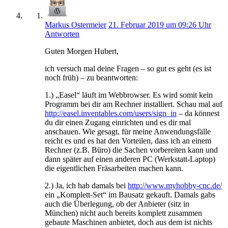
Markus Ostermeier
21. Februar 2019 um 09:26 Uhr
Antworten
Guten Morgen Hubert,
ich versuch mal deine Fragen – so gut es geht (es ist
noch früh) – zu beantworten:
1.) „Easel“ läuft im Webbrowser. Es wird somit kein
Programm bei dir am Rechner installiert. Schau mal auf
http://easel.inventables.com/users/sign_in
– da könnest
du dir einen Zugang einrichten und es dir mal
anschauen. Wie gesagt, für meine Anwendungsfälle
reicht es und es hat den Vorteilen, dass ich an einem
Rechner (z.B. Büro) die Sachen vorbereiten kann und
dann später auf einen anderen PC (Werkstatt-Laptop)
die eigentlichen Fräsarbeiten machen kann.
2.) Ja, ich hab damals bei
http://www.myhobby-cnc.de/
ein „Komplett-Set“ im Bausatz gekauft. Damals gabs
auch die Überlegung, ob der Anbieter (sitz in
München) nicht auch bereits komplett zusammen
gebaute Maschinen anbietet, doch aus dem ist nichts