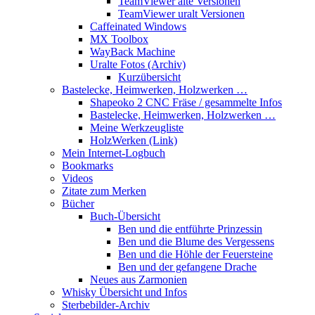
TeamViewer alte Versionen
TeamViewer uralt Versionen
Caffeinated Windows
MX Toolbox
WayBack Machine
Uralte Fotos (Archiv)
Kurzübersicht
Bastelecke, Heimwerken, Holzwerken …
Shapeoko 2 CNC Fräse / gesammelte Infos
Bastelecke, Heimwerken, Holzwerken …
Meine Werkzeugliste
HolzWerken (Link)
Mein Internet-Logbuch
Bookmarks
Videos
Zitate zum Merken
Bücher
Buch-Übersicht
Ben und die entführte Prinzessin
Ben und die Blume des Vergessens
Ben und die Höhle der Feuersteine
Ben und der gefangene Drache
Neues aus Zarmonien
Whisky Übersicht und Infos
Sterbebilder-Archiv