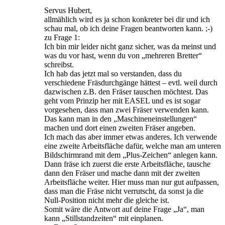
Servus Hubert,
allmählich wird es ja schon konkreter bei dir und ich
schau mal, ob ich deine Fragen beantworten kann. ;-)
zu Frage 1:
Ich bin mir leider nicht ganz sicher, was da meinst und
was du vor hast, wenn du von „mehreren Bretter“
schreibst.
Ich hab das jetzt mal so verstanden, dass du
verschiedene Fräsdurchgänge hättest – evtl. weil durch
dazwischen z.B. den Fräser tauschen möchtest. Das
geht vom Prinzip her mit EASEL und es ist sogar
vorgesehen, dass man zwei Fräser verwenden kann.
Das kann man in den „Maschineneinstellungen“
machen und dort einen zweiten Fräser angeben.
Ich mach das aber immer etwas anderes. Ich verwende
eine zweite Arbeitsfläche dafür, welche man am unteren
Bildschirmrand mit dem „Plus-Zeichen“ anlegen kann.
Dann fräse ich zuerst die erste Arbeitsfläche, tausche
dann den Fräser und mache dann mit der zweiten
Arbeitsfläche weiter. Hier muss man nur gut aufpassen,
dass man die Fräse nicht verrutscht, da sonst ja die
Null-Position nicht mehr die gleiche ist.
Somit wäre die Antwort auf deine Frage „Ja“, man
kann „Stillstandzeiten“ mit einplanen.