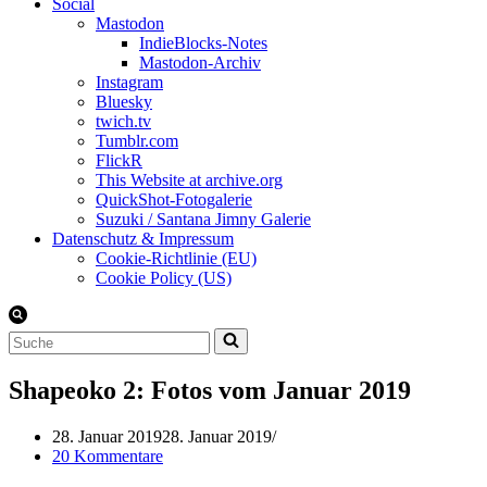
Social
Mastodon
IndieBlocks-Notes
Mastodon-Archiv
Instagram
Bluesky
twich.tv
Tumblr.com
FlickR
This Website at archive.org
QuickShot-Fotogalerie
Suzuki / Santana Jimny Galerie
Datenschutz & Impressum
Cookie-Richtlinie (EU)
Cookie Policy (US)
Suchen
nach …
Shapeoko 2: Fotos vom Januar 2019
28. Januar 2019
28. Januar 2019
20 Kommentare