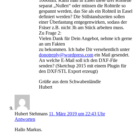
1000mm. Kann man in Easel diese drei Rohteile
separat „Nullen“ oder müssen die Rohteile so
gespannt werden, das Sie als ein Rohteil in Easel
definiert werden? Die Stillstandszeiten sollen
einer Überlastung entgegenwirken, sodass der
Fräser z.B. nicht 3h am Stück arbeiten muss.
Zu Frage 2:
Vielen Dank für Dein Angebot, nehme ich gerne
an um Fakten
zu bekommen. Ich habe Dir versehentlich unter
donotreply@wordpress.com
ein Mail gesendet.
An welche E-Mail soll ich den DXF-File
senden? (Sketchup 2015 mit einem Plugin für
den DXF/STL Export erzeugt)
Grüße aus dem Schwabenländle
Hubert
Hubert Stehmans
11. März 2019 um 22:43 Uhr
Antworten
Hallo Markus.