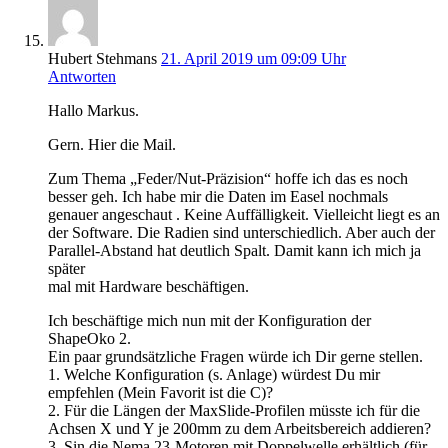
Hubert Stehmans
21. April 2019 um 09:09 Uhr
Antworten
Hallo Markus.
Gern. Hier die Mail.
Zum Thema „Feder/Nut-Präzision“ hoffe ich das es noch
besser geh. Ich habe mir die Daten im Easel nochmals
genauer angeschaut . Keine Auffälligkeit. Vielleicht liegt es an
der Software. Die Radien sind unterschiedlich. Aber auch der
Parallel-Abstand hat deutlich Spalt. Damit kann ich mich ja
später
mal mit Hardware beschäftigen.
Ich beschäftige mich nun mit der Konfiguration der
ShapeOko 2.
Ein paar grundsätzliche Fragen würde ich Dir gerne stellen.
1. Welche Konfiguration (s. Anlage) würdest Du mir
empfehlen (Mein Favorit ist die C)?
2. Für die Längen der MaxSlide-Profilen müsste ich für die
Achsen X und Y je 200mm zu dem Arbeitsbereich addieren?
3. Sin die Nema 23-Motoren mit Doppelwelle erhältlich (für