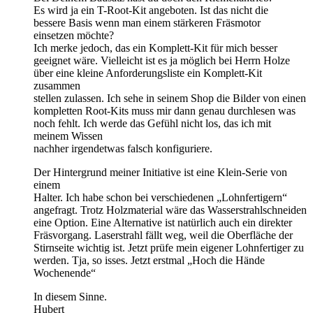
Es wird ja ein T-Root-Kit angeboten. Ist das nicht die
bessere Basis wenn man einem stärkeren Fräsmotor
einsetzen möchte?
Ich merke jedoch, das ein Komplett-Kit für mich besser
geeignet wäre. Vielleicht ist es ja möglich bei Herrn Holze
über eine kleine Anforderungsliste ein Komplett-Kit
zusammen
stellen zulassen. Ich sehe in seinem Shop die Bilder von einen
kompletten Root-Kits muss mir dann genau durchlesen was
noch fehlt. Ich werde das Gefühl nicht los, das ich mit
meinem Wissen
nachher irgendetwas falsch konfiguriere.
Der Hintergrund meiner Initiative ist eine Klein-Serie von
einem
Halter. Ich habe schon bei verschiedenen „Lohnfertigern“
angefragt. Trotz Holzmaterial wäre das Wasserstrahlschneiden
eine Option. Eine Alternative ist natürlich auch ein direkter
Fräsvorgang. Laserstrahl fällt weg, weil die Oberfläche der
Stirnseite wichtig ist. Jetzt prüfe mein eigener Lohnfertiger zu
werden. Tja, so isses. Jetzt erstmal „Hoch die Hände
Wochenende“
In diesem Sinne.
Hubert