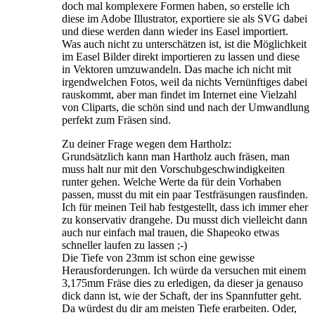
doch mal komplexere Formen haben, so erstelle ich
diese im Adobe Illustrator, exportiere sie als SVG dabei
und diese werden dann wieder ins Easel importiert.
Was auch nicht zu unterschätzen ist, ist die Möglichkeit
im Easel Bilder direkt importieren zu lassen und diese
in Vektoren umzuwandeln. Das mache ich nicht mit
irgendwelchen Fotos, weil da nichts Vernünftiges dabei
rauskommt, aber man findet im Internet eine Vielzahl
von Cliparts, die schön sind und nach der Umwandlung
perfekt zum Fräsen sind.
Zu deiner Frage wegen dem Hartholz:
Grundsätzlich kann man Hartholz auch fräsen, man
muss halt nur mit den Vorschubgeschwindigkeiten
runter gehen. Welche Werte da für dein Vorhaben
passen, musst du mit ein paar Testfräsungen rausfinden.
Ich für meinen Teil hab festgestellt, dass ich immer eher
zu konservativ drangehe. Du musst dich vielleicht dann
auch nur einfach mal trauen, die Shapeoko etwas
schneller laufen zu lassen ;-)
Die Tiefe von 23mm ist schon eine gewisse
Herausforderungen. Ich würde da versuchen mit einem
3,175mm Fräse dies zu erledigen, da dieser ja genauso
dick dann ist, wie der Schaft, der ins Spannfutter geht.
Da würdest du dir am meisten Tiefe erarbeiten. Oder,