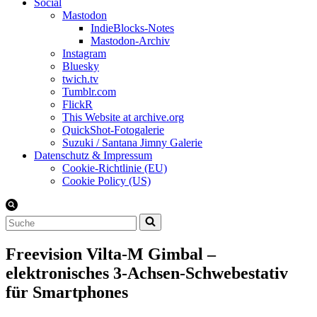
Social
Mastodon
IndieBlocks-Notes
Mastodon-Archiv
Instagram
Bluesky
twich.tv
Tumblr.com
FlickR
This Website at archive.org
QuickShot-Fotogalerie
Suzuki / Santana Jimny Galerie
Datenschutz & Impressum
Cookie-Richtlinie (EU)
Cookie Policy (US)
Suchen
nach …
Freevision Vilta-M Gimbal –
elektronisches 3-Achsen-Schwebestativ
für Smartphones