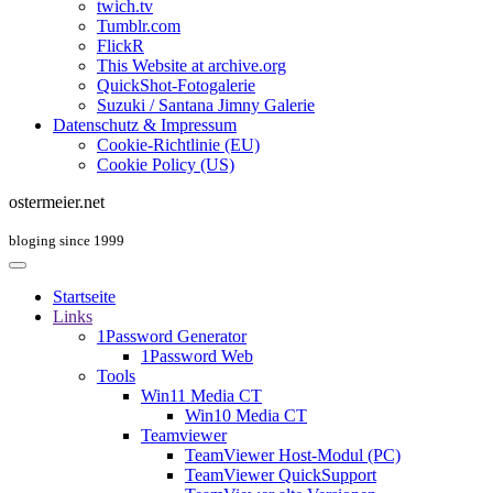
twich.tv
Tumblr.com
FlickR
This Website at archive.org
QuickShot-Fotogalerie
Suzuki / Santana Jimny Galerie
Datenschutz & Impressum
Cookie-Richtlinie (EU)
Cookie Policy (US)
ostermeier.net
bloging since 1999
Startseite
Links
1Password Generator
1Password Web
Tools
Win11 Media CT
Win10 Media CT
Teamviewer
TeamViewer Host-Modul (PC)
TeamViewer QuickSupport