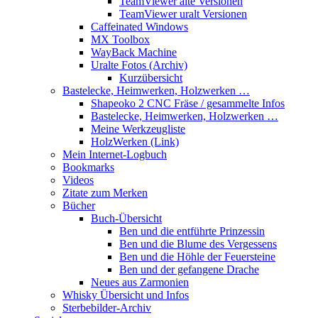
TeamViewer alte Versionen
TeamViewer uralt Versionen
Caffeinated Windows
MX Toolbox
WayBack Machine
Uralte Fotos (Archiv)
Kurzübersicht
Bastelecke, Heimwerken, Holzwerken …
Shapeoko 2 CNC Fräse / gesammelte Infos
Bastelecke, Heimwerken, Holzwerken …
Meine Werkzeugliste
HolzWerken (Link)
Mein Internet-Logbuch
Bookmarks
Videos
Zitate zum Merken
Bücher
Buch-Übersicht
Ben und die entführte Prinzessin
Ben und die Blume des Vergessens
Ben und die Höhle der Feuersteine
Ben und der gefangene Drache
Neues aus Zarmonien
Whisky Übersicht und Infos
Sterbebilder-Archiv