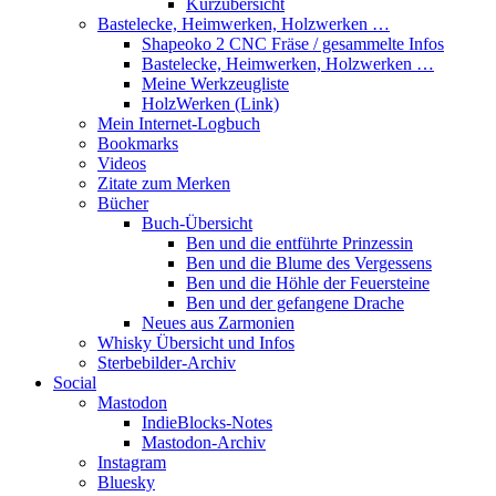
Kurzübersicht
Bastelecke, Heimwerken, Holzwerken …
Shapeoko 2 CNC Fräse / gesammelte Infos
Bastelecke, Heimwerken, Holzwerken …
Meine Werkzeugliste
HolzWerken (Link)
Mein Internet-Logbuch
Bookmarks
Videos
Zitate zum Merken
Bücher
Buch-Übersicht
Ben und die entführte Prinzessin
Ben und die Blume des Vergessens
Ben und die Höhle der Feuersteine
Ben und der gefangene Drache
Neues aus Zarmonien
Whisky Übersicht und Infos
Sterbebilder-Archiv
Social
Mastodon
IndieBlocks-Notes
Mastodon-Archiv
Instagram
Bluesky