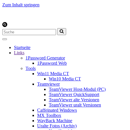
Zum Inhalt springen
Suchen
nach …
Startseite
Links
1Password Generator
1Password Web
Tools
Win11 Media CT
Win10 Media CT
Teamviewer
TeamViewer Host-Modul (PC)
TeamViewer QuickSupport
TeamViewer alte Versionen
TeamViewer uralt Versionen
Caffeinated Windows
MX Toolbox
WayBack Machine
Uralte Fotos (Archiv)