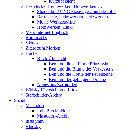
Kurzübersicht
Bastelecke, Heimwerken, Holzwerken …
Shapeoko 2 CNC Fräse / gesammelte Infos
Bastelecke, Heimwerken, Holzwerken …
Meine Werkzeugliste
HolzWerken (Link)
Mein Internet-Logbuch
Bookmarks
Videos
Zitate zum Merken
Bücher
Buch-Übersicht
Ben und die entführte Prinzessin
Ben und die Blume des Vergessens
Ben und die Höhle der Feuersteine
Ben und der gefangene Drache
Neues aus Zarmonien
Whisky Übersicht und Infos
Sterbebilder-Archiv
Social
Mastodon
IndieBlocks-Notes
Mastodon-Archiv
Instagram
Bluesky