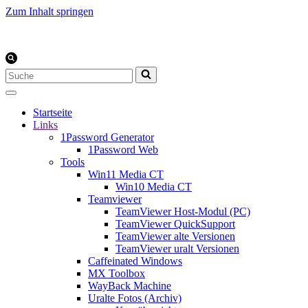
Zum Inhalt springen
Suchen
nach …
Startseite
Links
1Password Generator
1Password Web
Tools
Win11 Media CT
Win10 Media CT
Teamviewer
TeamViewer Host-Modul (PC)
TeamViewer QuickSupport
TeamViewer alte Versionen
TeamViewer uralt Versionen
Caffeinated Windows
MX Toolbox
WayBack Machine
Uralte Fotos (Archiv)