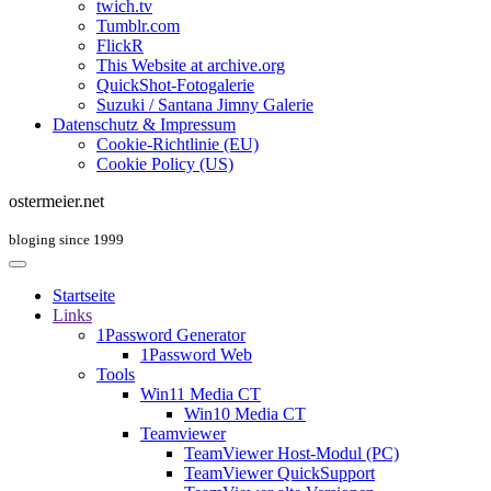
twich.tv
Tumblr.com
FlickR
This Website at archive.org
QuickShot-Fotogalerie
Suzuki / Santana Jimny Galerie
Datenschutz & Impressum
Cookie-Richtlinie (EU)
Cookie Policy (US)
ostermeier.net
bloging since 1999
Startseite
Links
1Password Generator
1Password Web
Tools
Win11 Media CT
Win10 Media CT
Teamviewer
TeamViewer Host-Modul (PC)
TeamViewer QuickSupport