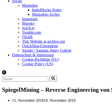
Social
Mastodon
IndieBlocks-Notes
Mastodon-Archiv
Instagram
Bluesky
twich.tv
Tumblr.com
FlickR
This Website at archive.org
QuickShot-Fotogalerie
Suzuki / Santana Jimny Galerie
Datenschutz & Impressum
Cookie-Richtlinie (EU)
Cookie Policy (US)
Suchen
nach …
SpiegelMining – Reverse Engineering von 
15. November 2018
16. November 2018