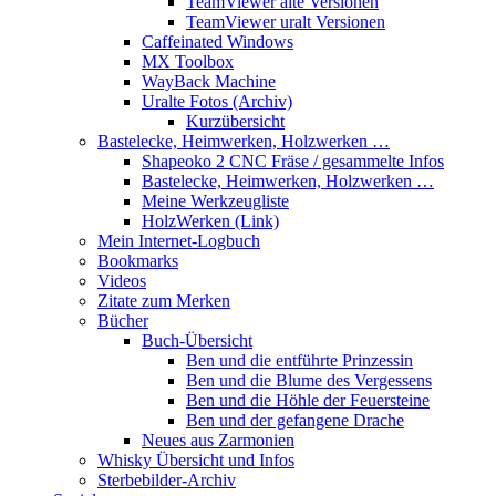
TeamViewer alte Versionen
TeamViewer uralt Versionen
Caffeinated Windows
MX Toolbox
WayBack Machine
Uralte Fotos (Archiv)
Kurzübersicht
Bastelecke, Heimwerken, Holzwerken …
Shapeoko 2 CNC Fräse / gesammelte Infos
Bastelecke, Heimwerken, Holzwerken …
Meine Werkzeugliste
HolzWerken (Link)
Mein Internet-Logbuch
Bookmarks
Videos
Zitate zum Merken
Bücher
Buch-Übersicht
Ben und die entführte Prinzessin
Ben und die Blume des Vergessens
Ben und die Höhle der Feuersteine
Ben und der gefangene Drache
Neues aus Zarmonien
Whisky Übersicht und Infos
Sterbebilder-Archiv