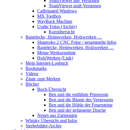
TeamViewer alte Versionen
TeamViewer uralt Versionen
Caffeinated Windows
MX Toolbox
WayBack Machine
Uralte Fotos (Archiv)
Kurzübersicht
Bastelecke, Heimwerken, Holzwerken …
Shapeoko 2 CNC Fräse / gesammelte Infos
Bastelecke, Heimwerken, Holzwerken …
Meine Werkzeugliste
HolzWerken (Link)
Mein Internet-Logbuch
Bookmarks
Videos
Zitate zum Merken
Bücher
Buch-Übersicht
Ben und die entführte Prinzessin
Ben und die Blume des Vergessens
Ben und die Höhle der Feuersteine
Ben und der gefangene Drache
Neues aus Zarmonien
Whisky Übersicht und Infos
Sterbebilder-Archiv