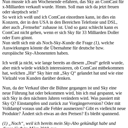
Nun musste ich am Wochenende erfahren, das Sky an ComCast für
x-Milliarden verkauft wurde. Hmm. Soll man sich da jetzt freuen
oder skeptisch sein?
So weit ich weiß und ich ComCast einordnen kann, ist dies ein
Konzern, der in den USA in den Bereichen Telefonie und DSL,
aber auch „Fernsehn“ zuhause ist. Und so ganz schlecht kann es
ComCast nicht gehen, wenn er sich Sky für 33 Milliarden Doller
oder Euro gönnt.
Nun stellt sich mir als Noch-Sky-Kunde die Frage
(1)
, welche
Auswirkungen könnte die Übernahme für deutsche bzw.
europäische Sky-Abonennten haben.
Ich weiß ja nicht, wie lange bereits an diesem „Deal“ gefeilt wurde,
aber mich würde wirklich interessieren, ob ComCast mitbekommen
hat, welchen „Hit“ Sky hier mit „Sky Q“ gelandet hat und wie eine
Vielzahl von Kunden darüber denken.
Nun, da der Verkauf über die Bühne gegangen ist und Sky eine
neue Führung hat oder bekommen wird, bin ich mal gespannt, wie
sich Sky in den nächsten Jahren verändern wird. Was passiert mit
Sky Q? Einstampfen und zurück zur Vorgängerversion? Oder mit
Volldampf voraus und alle Fehler ausmerzen? Gibt es vielleicht neue
Produkte? Ändert sich etwas an den Preisen? Es bleibt spannend.
(1) „Noch“, weil ich bereits mein Sky-Abo gekündigt habe und