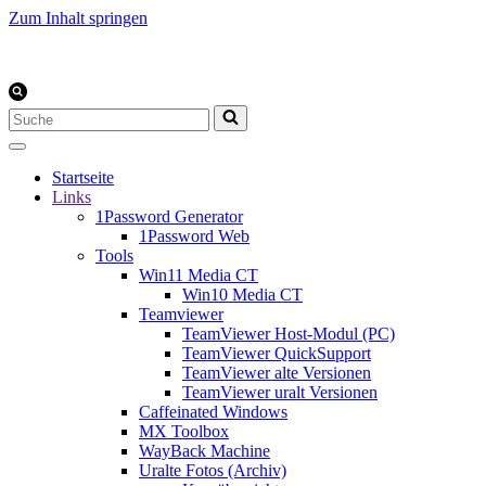
Zum Inhalt springen
Suchen
nach …
Startseite
Links
1Password Generator
1Password Web
Tools
Win11 Media CT
Win10 Media CT
Teamviewer
TeamViewer Host-Modul (PC)
TeamViewer QuickSupport
TeamViewer alte Versionen
TeamViewer uralt Versionen
Caffeinated Windows
MX Toolbox
WayBack Machine
Uralte Fotos (Archiv)