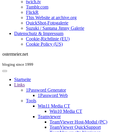
twich.tv
Tumblr.com
FlickR
This Website at archive.org
QuickShot-Fotogalerie
Suzuki / Santana Jimny Galerie
Datenschutz & Impressum
Cookie-Richtlinie (EU)
Cookie Policy (US)
ostermeier.net
bloging since 1999
Startseite
Links
1Password Generator
1Password Web
Tools
Win11 Media CT
Win10 Media CT
Teamviewer
TeamViewer Host-Modul (PC)
TeamViewer QuickSupport