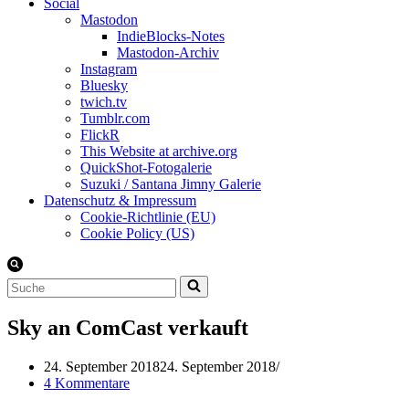
Social
Mastodon
IndieBlocks-Notes
Mastodon-Archiv
Instagram
Bluesky
twich.tv
Tumblr.com
FlickR
This Website at archive.org
QuickShot-Fotogalerie
Suzuki / Santana Jimny Galerie
Datenschutz & Impressum
Cookie-Richtlinie (EU)
Cookie Policy (US)
Suchen
nach …
Sky an ComCast verkauft
24. September 2018
24. September 2018
4 Kommentare