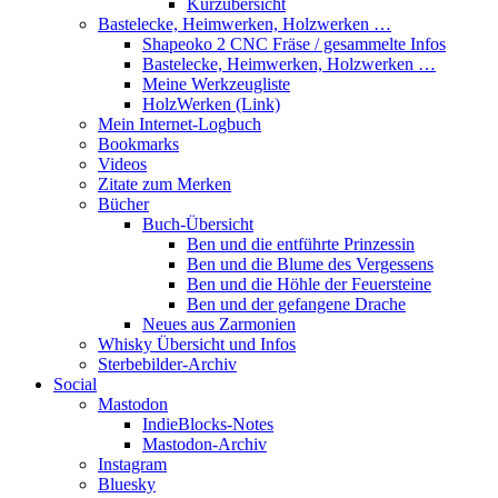
Kurzübersicht
Bastelecke, Heimwerken, Holzwerken …
Shapeoko 2 CNC Fräse / gesammelte Infos
Bastelecke, Heimwerken, Holzwerken …
Meine Werkzeugliste
HolzWerken (Link)
Mein Internet-Logbuch
Bookmarks
Videos
Zitate zum Merken
Bücher
Buch-Übersicht
Ben und die entführte Prinzessin
Ben und die Blume des Vergessens
Ben und die Höhle der Feuersteine
Ben und der gefangene Drache
Neues aus Zarmonien
Whisky Übersicht und Infos
Sterbebilder-Archiv
Social
Mastodon
IndieBlocks-Notes
Mastodon-Archiv
Instagram
Bluesky