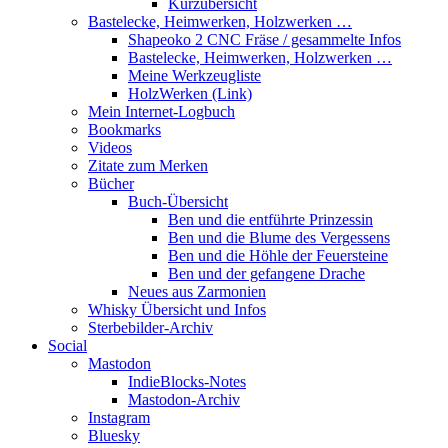
Kurzübersicht
Bastelecke, Heimwerken, Holzwerken …
Shapeoko 2 CNC Fräse / gesammelte Infos
Bastelecke, Heimwerken, Holzwerken …
Meine Werkzeugliste
HolzWerken (Link)
Mein Internet-Logbuch
Bookmarks
Videos
Zitate zum Merken
Bücher
Buch-Übersicht
Ben und die entführte Prinzessin
Ben und die Blume des Vergessens
Ben und die Höhle der Feuersteine
Ben und der gefangene Drache
Neues aus Zarmonien
Whisky Übersicht und Infos
Sterbebilder-Archiv
Social
Mastodon
IndieBlocks-Notes
Mastodon-Archiv
Instagram
Bluesky