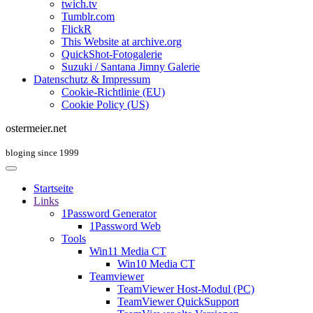
twich.tv
Tumblr.com
FlickR
This Website at archive.org
QuickShot-Fotogalerie
Suzuki / Santana Jimny Galerie
Datenschutz & Impressum
Cookie-Richtlinie (EU)
Cookie Policy (US)
ostermeier.net
bloging since 1999
Startseite
Links
1Password Generator
1Password Web
Tools
Win11 Media CT
Win10 Media CT
Teamviewer
TeamViewer Host-Modul (PC)
TeamViewer QuickSupport