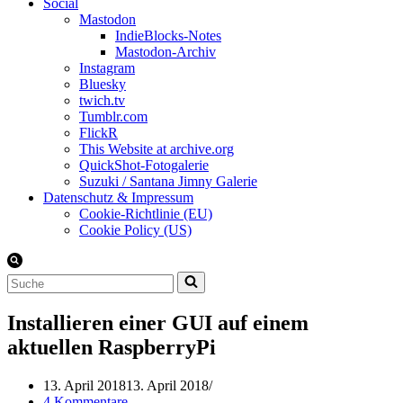
Social
Mastodon
IndieBlocks-Notes
Mastodon-Archiv
Instagram
Bluesky
twich.tv
Tumblr.com
FlickR
This Website at archive.org
QuickShot-Fotogalerie
Suzuki / Santana Jimny Galerie
Datenschutz & Impressum
Cookie-Richtlinie (EU)
Cookie Policy (US)
Suchen
nach …
Installieren einer GUI auf einem
aktuellen RaspberryPi
13. April 2018
13. April 2018
4 Kommentare