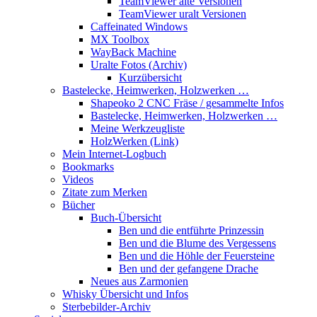
TeamViewer alte Versionen
TeamViewer uralt Versionen
Caffeinated Windows
MX Toolbox
WayBack Machine
Uralte Fotos (Archiv)
Kurzübersicht
Bastelecke, Heimwerken, Holzwerken …
Shapeoko 2 CNC Fräse / gesammelte Infos
Bastelecke, Heimwerken, Holzwerken …
Meine Werkzeugliste
HolzWerken (Link)
Mein Internet-Logbuch
Bookmarks
Videos
Zitate zum Merken
Bücher
Buch-Übersicht
Ben und die entführte Prinzessin
Ben und die Blume des Vergessens
Ben und die Höhle der Feuersteine
Ben und der gefangene Drache
Neues aus Zarmonien
Whisky Übersicht und Infos
Sterbebilder-Archiv