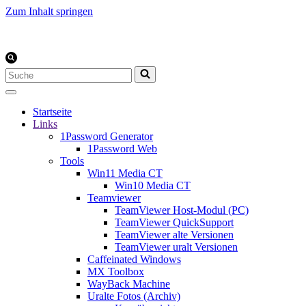
Zum Inhalt springen
Suchen
nach …
Startseite
Links
1Password Generator
1Password Web
Tools
Win11 Media CT
Win10 Media CT
Teamviewer
TeamViewer Host-Modul (PC)
TeamViewer QuickSupport
TeamViewer alte Versionen
TeamViewer uralt Versionen
Caffeinated Windows
MX Toolbox
WayBack Machine
Uralte Fotos (Archiv)