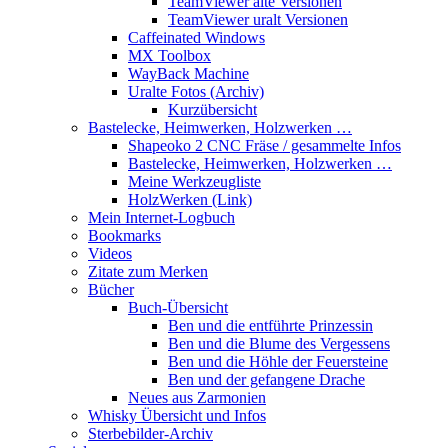
TeamViewer alte Versionen
TeamViewer uralt Versionen
Caffeinated Windows
MX Toolbox
WayBack Machine
Uralte Fotos (Archiv)
Kurzübersicht
Bastelecke, Heimwerken, Holzwerken …
Shapeoko 2 CNC Fräse / gesammelte Infos
Bastelecke, Heimwerken, Holzwerken …
Meine Werkzeugliste
HolzWerken (Link)
Mein Internet-Logbuch
Bookmarks
Videos
Zitate zum Merken
Bücher
Buch-Übersicht
Ben und die entführte Prinzessin
Ben und die Blume des Vergessens
Ben und die Höhle der Feuersteine
Ben und der gefangene Drache
Neues aus Zarmonien
Whisky Übersicht und Infos
Sterbebilder-Archiv