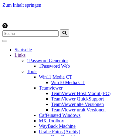
Zum Inhalt springen
Suchen
nach …
Startseite
Links
1Password Generator
1Password Web
Tools
Win11 Media CT
Win10 Media CT
Teamviewer
TeamViewer Host-Modul (PC)
TeamViewer QuickSupport
TeamViewer alte Versionen
TeamViewer uralt Versionen
Caffeinated Windows
MX Toolbox
WayBack Machine
Uralte Fotos (Archiv)