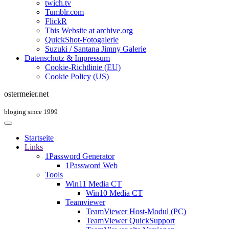
twich.tv
Tumblr.com
FlickR
This Website at archive.org
QuickShot-Fotogalerie
Suzuki / Santana Jimny Galerie
Datenschutz & Impressum
Cookie-Richtlinie (EU)
Cookie Policy (US)
ostermeier.net
bloging since 1999
Startseite
Links
1Password Generator
1Password Web
Tools
Win11 Media CT
Win10 Media CT
Teamviewer
TeamViewer Host-Modul (PC)
TeamViewer QuickSupport