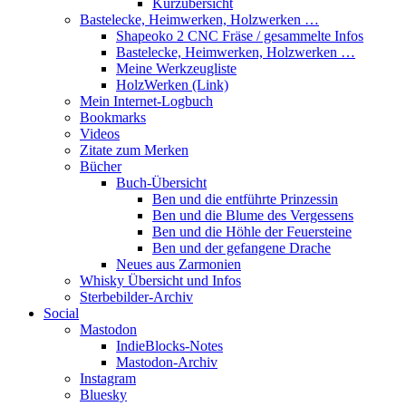
Kurzübersicht
Bastelecke, Heimwerken, Holzwerken …
Shapeoko 2 CNC Fräse / gesammelte Infos
Bastelecke, Heimwerken, Holzwerken …
Meine Werkzeugliste
HolzWerken (Link)
Mein Internet-Logbuch
Bookmarks
Videos
Zitate zum Merken
Bücher
Buch-Übersicht
Ben und die entführte Prinzessin
Ben und die Blume des Vergessens
Ben und die Höhle der Feuersteine
Ben und der gefangene Drache
Neues aus Zarmonien
Whisky Übersicht und Infos
Sterbebilder-Archiv
Social
Mastodon
IndieBlocks-Notes
Mastodon-Archiv
Instagram
Bluesky