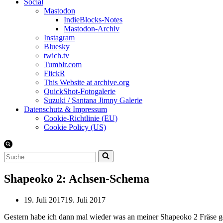
Social
Mastodon
IndieBlocks-Notes
Mastodon-Archiv
Instagram
Bluesky
twich.tv
Tumblr.com
FlickR
This Website at archive.org
QuickShot-Fotogalerie
Suzuki / Santana Jimny Galerie
Datenschutz & Impressum
Cookie-Richtlinie (EU)
Cookie Policy (US)
Suchen
nach …
Shapeoko 2: Achsen-Schema
19. Juli 2017
19. Juli 2017
Gestern habe ich dann mal wieder was an meiner Shapeoko 2 Fräse g