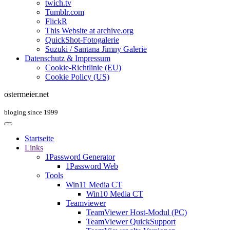
twich.tv
Tumblr.com
FlickR
This Website at archive.org
QuickShot-Fotogalerie
Suzuki / Santana Jimny Galerie
Datenschutz & Impressum
Cookie-Richtlinie (EU)
Cookie Policy (US)
ostermeier.net
bloging since 1999
Startseite
Links
1Password Generator
1Password Web
Tools
Win11 Media CT
Win10 Media CT
Teamviewer
TeamViewer Host-Modul (PC)
TeamViewer QuickSupport