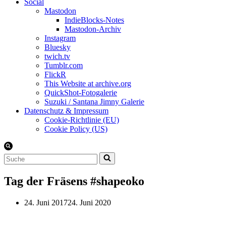
Social
Mastodon
IndieBlocks-Notes
Mastodon-Archiv
Instagram
Bluesky
twich.tv
Tumblr.com
FlickR
This Website at archive.org
QuickShot-Fotogalerie
Suzuki / Santana Jimny Galerie
Datenschutz & Impressum
Cookie-Richtlinie (EU)
Cookie Policy (US)
Suchen
nach …
Tag der Fräsens #shapeoko
24. Juni 2017
24. Juni 2020