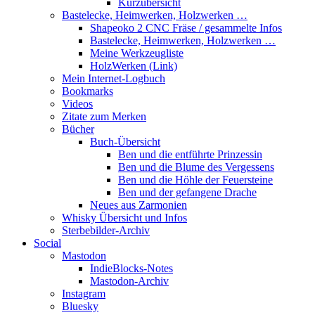
Kurzübersicht
Bastelecke, Heimwerken, Holzwerken …
Shapeoko 2 CNC Fräse / gesammelte Infos
Bastelecke, Heimwerken, Holzwerken …
Meine Werkzeugliste
HolzWerken (Link)
Mein Internet-Logbuch
Bookmarks
Videos
Zitate zum Merken
Bücher
Buch-Übersicht
Ben und die entführte Prinzessin
Ben und die Blume des Vergessens
Ben und die Höhle der Feuersteine
Ben und der gefangene Drache
Neues aus Zarmonien
Whisky Übersicht und Infos
Sterbebilder-Archiv
Social
Mastodon
IndieBlocks-Notes
Mastodon-Archiv
Instagram
Bluesky