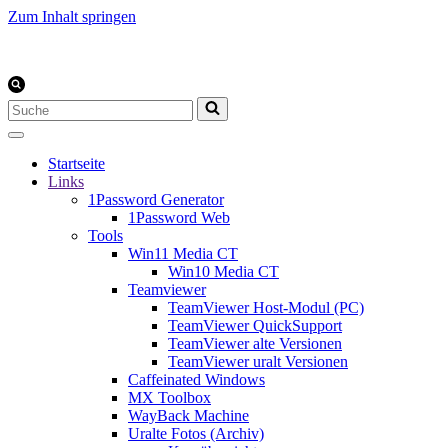
Zum Inhalt springen
Suchen
nach …
Startseite
Links
1Password Generator
1Password Web
Tools
Win11 Media CT
Win10 Media CT
Teamviewer
TeamViewer Host-Modul (PC)
TeamViewer QuickSupport
TeamViewer alte Versionen
TeamViewer uralt Versionen
Caffeinated Windows
MX Toolbox
WayBack Machine
Uralte Fotos (Archiv)