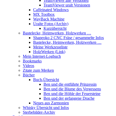
TeamViewer alte Versionen
TeamViewer uralt Versionen
Caffeinated Windows
MX Toolbox
WayBack Machine
Uralte Fotos (Archiv)
Kurzübersicht
Bastelecke, Heimwerken, Holzwerken …
Shapeoko 2 CNC Fräse / gesammelte Infos
Bastelecke, Heimwerken, Holzwerken …
Meine Werkzeugliste
HolzWerken (Link)
Mein Internet-Logbuch
Bookmarks
Videos
Zitate zum Merken
Bücher
Buch-Übersicht
Ben und die entführte Prinzessin
Ben und die Blume des Vergessens
Ben und die Höhle der Feuersteine
Ben und der gefangene Drache
Neues aus Zarmonien
Whisky Übersicht und Infos
Sterbebilder-Archiv