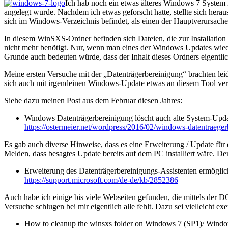
Ich hab noch ein etwas älteres Windows 7 System 
angelegt wurde. Nachdem ich etwas geforscht hatte, stellte sich her
sich im Windows-Verzeichnis befindet, als einen der Hauptverursach
In diesem WinSXS-Ordner befinden sich Dateien, die zur Installation
nicht mehr benötigt. Nur, wenn man eines der Windows Updates wieder
Grunde auch bedeuten würde, dass der Inhalt dieses Ordners eigentlic
Meine ersten Versuche mit der „Datenträgerbereinigung“ brachten lei
sich auch mit irgendeinen Windows-Update etwas an diesem Tool veränd
Siehe dazu meinen Post aus dem Februar diesen Jahres:
Windows Datenträgerbereinigung löscht auch alte System-Upd
https://ostermeier.net/wordpress/2016/02/windows-datentraeger
Es gab auch diverse Hinweise, dass es eine Erweiterung / Update für 
Melden, dass besagtes Update bereits auf dem PC installiert wäre. De
Erweiterung des Datenträgerbereinigungs-Assistenten ermögl
https://support.microsoft.com/de-de/kb/2852386
Auch habe ich einige bis viele Webseiten gefunden, die mittels der
Versuche schlugen bei mir eigentlich alle fehlt. Dazu sei vielleicht 
How to cleanup the winsxs folder on Windows 7 (SP1)/ Wind