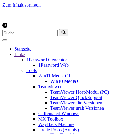
Zum Inhalt springen
Suchen
nach …
Startseite
Links
1Password Generator
1Password Web
Tools
Win11 Media CT
Win10 Media CT
Teamviewer
TeamViewer Host-Modul (PC)
TeamViewer QuickSupport
TeamViewer alte Versionen
TeamViewer uralt Versionen
Caffeinated Windows
MX Toolbox
WayBack Machine
Uralte Fotos (Archiv)