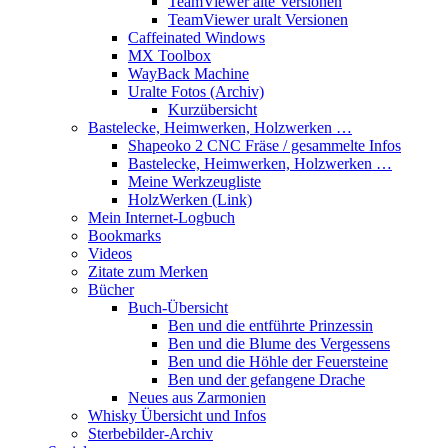
TeamViewer alte Versionen
TeamViewer uralt Versionen
Caffeinated Windows
MX Toolbox
WayBack Machine
Uralte Fotos (Archiv)
Kurzübersicht
Bastelecke, Heimwerken, Holzwerken …
Shapeoko 2 CNC Fräse / gesammelte Infos
Bastelecke, Heimwerken, Holzwerken …
Meine Werkzeugliste
HolzWerken (Link)
Mein Internet-Logbuch
Bookmarks
Videos
Zitate zum Merken
Bücher
Buch-Übersicht
Ben und die entführte Prinzessin
Ben und die Blume des Vergessens
Ben und die Höhle der Feuersteine
Ben und der gefangene Drache
Neues aus Zarmonien
Whisky Übersicht und Infos
Sterbebilder-Archiv