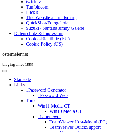
twich.tv
Tumblr.com
FlickR
This Website at archive.org
QuickShot-Fotogalerie
Suzuki / Santana Jimny Galerie
Datenschutz & Impressum
Cookie-Richtlinie (EU)
Cookie Policy (US)
ostermeier.net
bloging since 1999
Startseite
Links
1Password Generator
1Password Web
Tools
Win11 Media CT
Win10 Media CT
Teamviewer
TeamViewer Host-Modul (PC)
TeamViewer QuickSupport