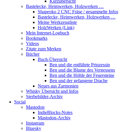
Kurzübersicht
Bastelecke, Heimwerken, Holzwerken …
Shapeoko 2 CNC Fräse / gesammelte Infos
Bastelecke, Heimwerken, Holzwerken …
Meine Werkzeugliste
HolzWerken (Link)
Mein Internet-Logbuch
Bookmarks
Videos
Zitate zum Merken
Bücher
Buch-Übersicht
Ben und die entführte Prinzessin
Ben und die Blume des Vergessens
Ben und die Höhle der Feuersteine
Ben und der gefangene Drache
Neues aus Zarmonien
Whisky Übersicht und Infos
Sterbebilder-Archiv
Social
Mastodon
IndieBlocks-Notes
Mastodon-Archiv
Instagram
Bluesky