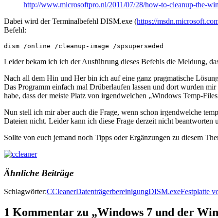
http://www.microsoftpro.nl/2011/07/28/how-to-cleanup-the-
Dabei wird der Terminalbefehl DISM.exe (
https://msdn.microsoft.co
Befehl:
dism /online /cleanup-image /spsuperseded
Leider bekam ich ich der Ausführung dieses Befehls die Meldung, da
Nach all dem Hin und Her bin ich auf eine ganz pragmatische Lösu
Das Programm einfach mal Drüberlaufen lassen und dort wurden mir d
habe, dass der meiste Platz von irgendwelchen „Windows Temp-Files“
Nun stell ich mir aber auch die Frage, wenn schon irgendwelche tem
Dateien nicht. Leider kann ich diese Frage derzeit nicht beantworte
Sollte von euch jemand noch Tipps oder Ergänzungen zu diesem Them
Ähnliche Beiträge
Schlagwörter:
CCleaner
Datenträgerbereinigung
DISM.exe
Festplatte vo
1 Kommentar zu „Windows 7 und der Wi