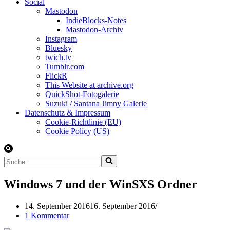
Social
Mastodon
IndieBlocks-Notes
Mastodon-Archiv
Instagram
Bluesky
twich.tv
Tumblr.com
FlickR
This Website at archive.org
QuickShot-Fotogalerie
Suzuki / Santana Jimny Galerie
Datenschutz & Impressum
Cookie-Richtlinie (EU)
Cookie Policy (US)
Suchen
nach …
Windows 7 und der WinSXS Ordner
14. September 2016
16. September 2016
1 Kommentar