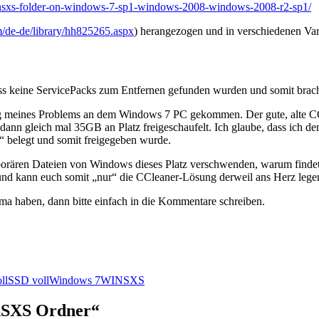
winsxs-folder-on-windows-7-sp1-windows-2008-windows-2008-r2-sp1/
m/de-de/library/hh825265.aspx
) herangezogen und in verschiedenen Vari
ss keine ServicePacks zum Entfernen gefunden wurden und somit bracht
ng meines Problems an dem Windows 7 PC gekommen. Der gute, alte C
ann gleich mal 35GB an Platz freigeschaufelt. Ich glaube, dass ich 
 belegt und somit freigegeben wurde.
porären Dateien von Windows dieses Platz verschwenden, warum findet
n und kann euch somit „nur“ die CCleaner-Lösung derweil ans Herz lege
a haben, dann bitte einfach in die Kommentare schreiben.
ll
SSD voll
Windows 7
WINSXS
nSXS Ordner“