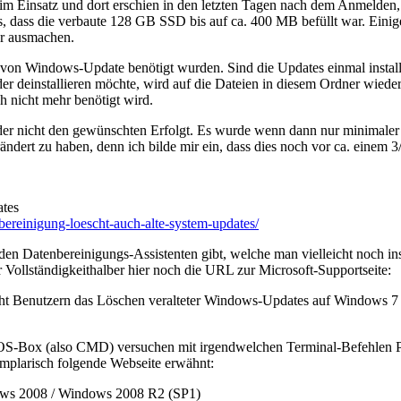
im Einsatz und dort erschien in den letzten Tagen nach dem Anmelden,
aus, dass die verbaute 128 GB SSD bis auf ca. 400 MB befüllt war. Ein
er ausmachen.
 von Windows-Update benötigt wurden. Sind die Updates einmal installi
 deinstallieren möchte, wird auf die Dateien in diesem Ordner wieder
h nicht mehr benötigt wird.
der nicht den gewünschten Erfolgt. Es wurde wenn dann nur minimaler 
ert zu haben, denn ich bilde mir ein, dass dies noch vor ca. einem 3/
ates
bereinigung-loescht-auch-alte-system-updates/
den Datenbereinigungs-Assistenten gibt, welche man vielleicht noch ins
r Vollständigkeithalber hier noch die URL zur Microsoft-Supportseite:
icht Benutzern das Löschen veralteter Windows-Updates auf Windows
 DOS-Box (also CMD) versuchen mit irgendwelchen Terminal-Befehlen Pl
exemplarisch folgende Webseite erwähnt:
ows 2008 / Windows 2008 R2 (SP1)