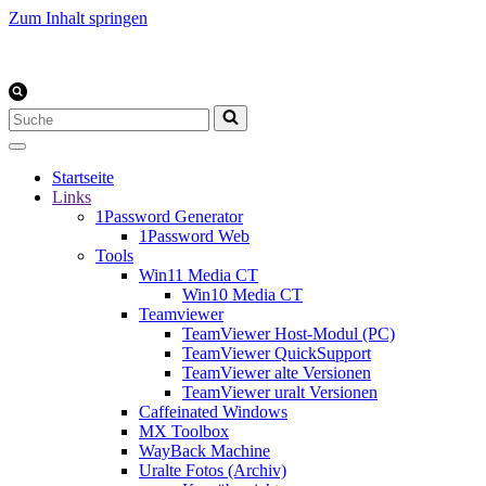
Zum Inhalt springen
Suchen
nach …
Startseite
Links
1Password Generator
1Password Web
Tools
Win11 Media CT
Win10 Media CT
Teamviewer
TeamViewer Host-Modul (PC)
TeamViewer QuickSupport
TeamViewer alte Versionen
TeamViewer uralt Versionen
Caffeinated Windows
MX Toolbox
WayBack Machine
Uralte Fotos (Archiv)