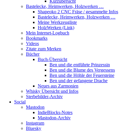
Kurzübersicht
Bastelecke, Heimwerken, Holzwerken …
Shapeoko 2 CNC Fräse / gesammelte Infos
Bastelecke, Heimwerken, Holzwerken …
Meine Werkzeugliste
HolzWerken (Link)
Mein Internet-Logbuch
Bookmarks
Videos
Zitate zum Merken
Bücher
Buch-Übersicht
Ben und die entführte Prinzessin
Ben und die Blume des Vergessens
Ben und die Höhle der Feuersteine
Ben und der gefangene Drache
Neues aus Zarmonien
Whisky Übersicht und Infos
Sterbebilder-Archiv
Social
Mastodon
IndieBlocks-Notes
Mastodon-Archiv
Instagram
Bluesky