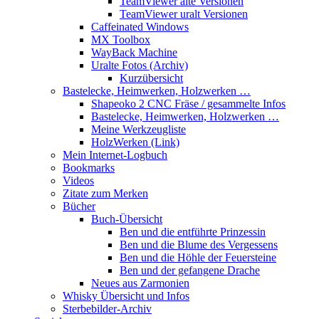
TeamViewer alte Versionen
TeamViewer uralt Versionen
Caffeinated Windows
MX Toolbox
WayBack Machine
Uralte Fotos (Archiv)
Kurzübersicht
Bastelecke, Heimwerken, Holzwerken …
Shapeoko 2 CNC Fräse / gesammelte Infos
Bastelecke, Heimwerken, Holzwerken …
Meine Werkzeugliste
HolzWerken (Link)
Mein Internet-Logbuch
Bookmarks
Videos
Zitate zum Merken
Bücher
Buch-Übersicht
Ben und die entführte Prinzessin
Ben und die Blume des Vergessens
Ben und die Höhle der Feuersteine
Ben und der gefangene Drache
Neues aus Zarmonien
Whisky Übersicht und Infos
Sterbebilder-Archiv