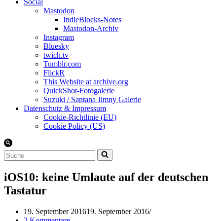
Social
Mastodon
IndieBlocks-Notes
Mastodon-Archiv
Instagram
Bluesky
twich.tv
Tumblr.com
FlickR
This Website at archive.org
QuickShot-Fotogalerie
Suzuki / Santana Jimny Galerie
Datenschutz & Impressum
Cookie-Richtlinie (EU)
Cookie Policy (US)
Suchen
nach …
iOS10: keine Umlaute auf der deutschen
Tastatur
19. September 2016
19. September 2016
2 Kommentare