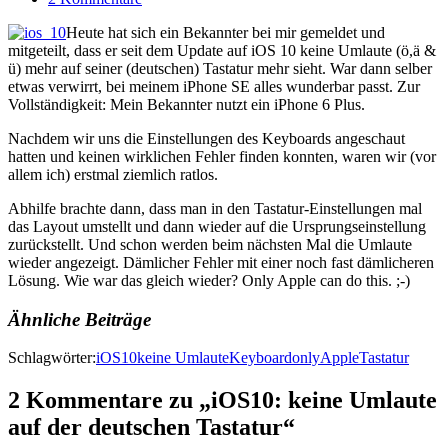
Heute hat sich ein Bekannter bei mir gemeldet und
mitgeteilt, dass er seit dem Update auf iOS 10 keine Umlaute (ö,ä &
ü) mehr auf seiner (deutschen) Tastatur mehr sieht. War dann selber
etwas verwirrt, bei meinem iPhone SE alles wunderbar passt. Zur
Vollständigkeit: Mein Bekannter nutzt ein iPhone 6 Plus.
Nachdem wir uns die Einstellungen des Keyboards angeschaut
hatten und keinen wirklichen Fehler finden konnten, waren wir (vor
allem ich) erstmal ziemlich ratlos.
Abhilfe brachte dann, dass man in den Tastatur-Einstellungen mal
das Layout umstellt und dann wieder auf die Ursprungseinstellung
zurückstellt. Und schon werden beim nächsten Mal die Umlaute
wieder angezeigt. Dämlicher Fehler mit einer noch fast dämlicheren
Lösung. Wie war das gleich wieder? Only Apple can do this. ;-)
Ähnliche Beiträge
Schlagwörter:
iOS10
keine Umlaute
Keyboard
onlyApple
Tastatur
2 Kommentare zu „iOS10: keine Umlaute
auf der deutschen Tastatur“