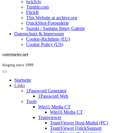
twich.tv
Tumblr.com
FlickR
This Website at archive.org
QuickShot-Fotogalerie
Suzuki / Santana Jimny Galerie
Datenschutz & Impressum
Cookie-Richtlinie (EU)
Cookie Policy (US)
ostermeier.net
bloging since 1999
Startseite
Links
1Password Generator
1Password Web
Tools
Win11 Media CT
Win10 Media CT
Teamviewer
TeamViewer Host-Modul (PC)
TeamViewer QuickSupport