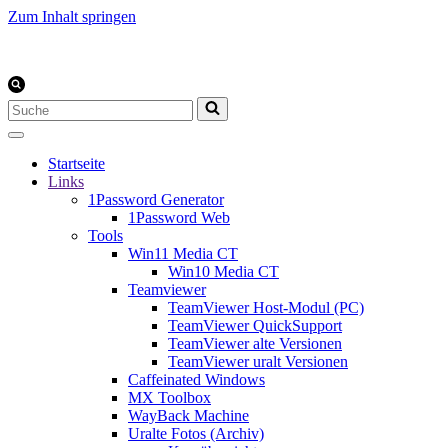
Zum Inhalt springen
Suchen
nach …
Startseite
Links
1Password Generator
1Password Web
Tools
Win11 Media CT
Win10 Media CT
Teamviewer
TeamViewer Host-Modul (PC)
TeamViewer QuickSupport
TeamViewer alte Versionen
TeamViewer uralt Versionen
Caffeinated Windows
MX Toolbox
WayBack Machine
Uralte Fotos (Archiv)