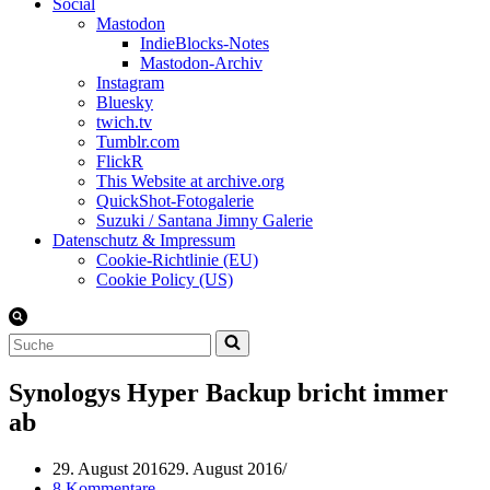
Social
Mastodon
IndieBlocks-Notes
Mastodon-Archiv
Instagram
Bluesky
twich.tv
Tumblr.com
FlickR
This Website at archive.org
QuickShot-Fotogalerie
Suzuki / Santana Jimny Galerie
Datenschutz & Impressum
Cookie-Richtlinie (EU)
Cookie Policy (US)
Suchen
nach …
Synologys Hyper Backup bricht immer
ab
29. August 2016
29. August 2016
8 Kommentare