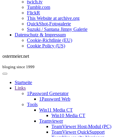
twich.tv
Tumblr.com
FlickR
This Website at archive.org
QuickShot-Fotogalerie
Suzuki / Santana Jimny Galerie
Datenschutz & Impressum
Cookie-Richtlinie (EU)
Cookie Policy (US)
ostermeier.net
bloging since 1999
Startseite
Links
1Password Generator
1Password Web
Tools
Win11 Media CT
Win10 Media CT
Teamviewer
TeamViewer Host-Modul (PC)
TeamViewer QuickSupport