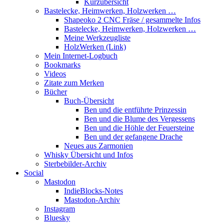
Kurzübersicht
Bastelecke, Heimwerken, Holzwerken …
Shapeoko 2 CNC Fräse / gesammelte Infos
Bastelecke, Heimwerken, Holzwerken …
Meine Werkzeugliste
HolzWerken (Link)
Mein Internet-Logbuch
Bookmarks
Videos
Zitate zum Merken
Bücher
Buch-Übersicht
Ben und die entführte Prinzessin
Ben und die Blume des Vergessens
Ben und die Höhle der Feuersteine
Ben und der gefangene Drache
Neues aus Zarmonien
Whisky Übersicht und Infos
Sterbebilder-Archiv
Social
Mastodon
IndieBlocks-Notes
Mastodon-Archiv
Instagram
Bluesky