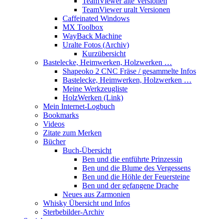
TeamViewer alte Versionen
TeamViewer uralt Versionen
Caffeinated Windows
MX Toolbox
WayBack Machine
Uralte Fotos (Archiv)
Kurzübersicht
Bastelecke, Heimwerken, Holzwerken …
Shapeoko 2 CNC Fräse / gesammelte Infos
Bastelecke, Heimwerken, Holzwerken …
Meine Werkzeugliste
HolzWerken (Link)
Mein Internet-Logbuch
Bookmarks
Videos
Zitate zum Merken
Bücher
Buch-Übersicht
Ben und die entführte Prinzessin
Ben und die Blume des Vergessens
Ben und die Höhle der Feuersteine
Ben und der gefangene Drache
Neues aus Zarmonien
Whisky Übersicht und Infos
Sterbebilder-Archiv