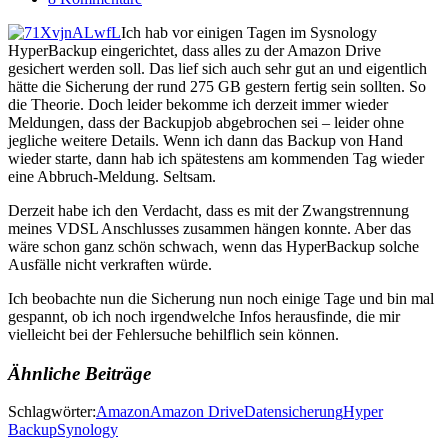
Ich hab vor einigen Tagen im Sysnology
HyperBackup eingerichtet, dass alles zu der Amazon Drive
gesichert werden soll. Das lief sich auch sehr gut an und eigentlich
hätte die Sicherung der rund 275 GB gestern fertig sein sollten. So
die Theorie. Doch leider bekomme ich derzeit immer wieder
Meldungen, dass der Backupjob abgebrochen sei – leider ohne
jegliche weitere Details. Wenn ich dann das Backup von Hand
wieder starte, dann hab ich spätestens am kommenden Tag wieder
eine Abbruch-Meldung. Seltsam.
Derzeit habe ich den Verdacht, dass es mit der Zwangstrennung
meines VDSL Anschlusses zusammen hängen konnte. Aber das
wäre schon ganz schön schwach, wenn das HyperBackup solche
Ausfälle nicht verkraften würde.
Ich beobachte nun die Sicherung nun noch einige Tage und bin mal
gespannt, ob ich noch irgendwelche Infos herausfinde, die mir
vielleicht bei der Fehlersuche behilflich sein können.
Ähnliche Beiträge
Schlagwörter:
Amazon
Amazon Drive
Datensicherung
Hyper
Backup
Synology