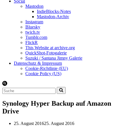
Social
Mastodon
IndieBlocks-Notes
Mastodon-Archiv
Instagram
Bluesky
twich.tv
Tumblr.com
FlickR
This Website at archive.org
QuickShot-Fotogalerie
Suzuki / Santana Jimny Galerie
Datenschutz & Impressum
Cookie-Richtlinie (EU)
Cookie Policy (US)
Suchen
nach …
Synology Hyper Backup auf Amazon
Drive
25. August 2016
25. August 2016