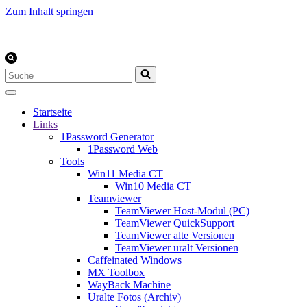
Zum Inhalt springen
Suchen
nach …
Startseite
Links
1Password Generator
1Password Web
Tools
Win11 Media CT
Win10 Media CT
Teamviewer
TeamViewer Host-Modul (PC)
TeamViewer QuickSupport
TeamViewer alte Versionen
TeamViewer uralt Versionen
Caffeinated Windows
MX Toolbox
WayBack Machine
Uralte Fotos (Archiv)