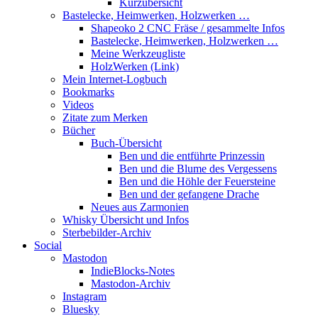
Kurzübersicht
Bastelecke, Heimwerken, Holzwerken …
Shapeoko 2 CNC Fräse / gesammelte Infos
Bastelecke, Heimwerken, Holzwerken …
Meine Werkzeugliste
HolzWerken (Link)
Mein Internet-Logbuch
Bookmarks
Videos
Zitate zum Merken
Bücher
Buch-Übersicht
Ben und die entführte Prinzessin
Ben und die Blume des Vergessens
Ben und die Höhle der Feuersteine
Ben und der gefangene Drache
Neues aus Zarmonien
Whisky Übersicht und Infos
Sterbebilder-Archiv
Social
Mastodon
IndieBlocks-Notes
Mastodon-Archiv
Instagram
Bluesky