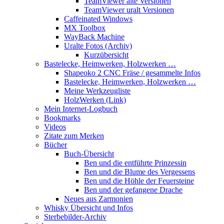
TeamViewer alte Versionen
TeamViewer uralt Versionen
Caffeinated Windows
MX Toolbox
WayBack Machine
Uralte Fotos (Archiv)
Kurzübersicht
Bastelecke, Heimwerken, Holzwerken …
Shapeoko 2 CNC Fräse / gesammelte Infos
Bastelecke, Heimwerken, Holzwerken …
Meine Werkzeugliste
HolzWerken (Link)
Mein Internet-Logbuch
Bookmarks
Videos
Zitate zum Merken
Bücher
Buch-Übersicht
Ben und die entführte Prinzessin
Ben und die Blume des Vergessens
Ben und die Höhle der Feuersteine
Ben und der gefangene Drache
Neues aus Zarmonien
Whisky Übersicht und Infos
Sterbebilder-Archiv