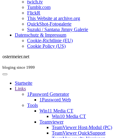
twich.tv
Tumblr.com
FlickR
This Website at archive.org
QuickShot-Fotogalerie
Suzuki / Santana Jimny Galerie
Datenschutz & Impressum
Cookie-Richtlinie (EU)
Cookie Policy (US)
ostermeier.net
bloging since 1999
Startseite
Links
1Password Generator
1Password Web
Tools
Win11 Media CT
Win10 Media CT
Teamviewer
TeamViewer Host-Modul (PC)
TeamViewer QuickSupport