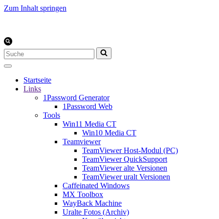
Zum Inhalt springen
Suchen
nach …
Startseite
Links
1Password Generator
1Password Web
Tools
Win11 Media CT
Win10 Media CT
Teamviewer
TeamViewer Host-Modul (PC)
TeamViewer QuickSupport
TeamViewer alte Versionen
TeamViewer uralt Versionen
Caffeinated Windows
MX Toolbox
WayBack Machine
Uralte Fotos (Archiv)