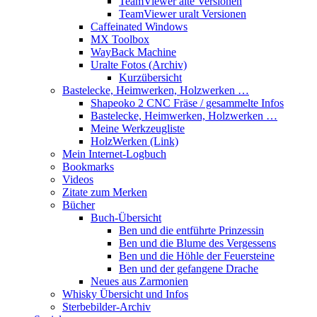
TeamViewer alte Versionen
TeamViewer uralt Versionen
Caffeinated Windows
MX Toolbox
WayBack Machine
Uralte Fotos (Archiv)
Kurzübersicht
Bastelecke, Heimwerken, Holzwerken …
Shapeoko 2 CNC Fräse / gesammelte Infos
Bastelecke, Heimwerken, Holzwerken …
Meine Werkzeugliste
HolzWerken (Link)
Mein Internet-Logbuch
Bookmarks
Videos
Zitate zum Merken
Bücher
Buch-Übersicht
Ben und die entführte Prinzessin
Ben und die Blume des Vergessens
Ben und die Höhle der Feuersteine
Ben und der gefangene Drache
Neues aus Zarmonien
Whisky Übersicht und Infos
Sterbebilder-Archiv