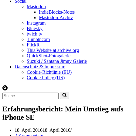
Social
Mastodon
IndieBlocks-Notes
Mastodon-Archiv
Instagram
Bluesky
twich.tv
Tumblr.com
FlickR
This Website at archive.org
QuickShot-Fotogalerie
Suzuki / Santana Jimny Galerie
Datenschutz & Impressum
Cookie-Richtlinie (EU)
Cookie Policy (US)
Suchen
nach …
Erfahrungsbericht: Mein Umstieg aufs
iPhone SE
18. April 2016
18. April 2016
2 Kommentare