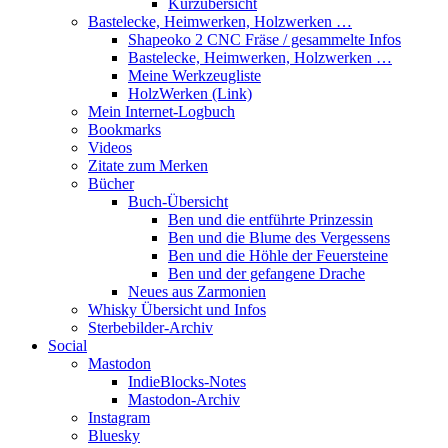
Kurzübersicht
Bastelecke, Heimwerken, Holzwerken …
Shapeoko 2 CNC Fräse / gesammelte Infos
Bastelecke, Heimwerken, Holzwerken …
Meine Werkzeugliste
HolzWerken (Link)
Mein Internet-Logbuch
Bookmarks
Videos
Zitate zum Merken
Bücher
Buch-Übersicht
Ben und die entführte Prinzessin
Ben und die Blume des Vergessens
Ben und die Höhle der Feuersteine
Ben und der gefangene Drache
Neues aus Zarmonien
Whisky Übersicht und Infos
Sterbebilder-Archiv
Social
Mastodon
IndieBlocks-Notes
Mastodon-Archiv
Instagram
Bluesky