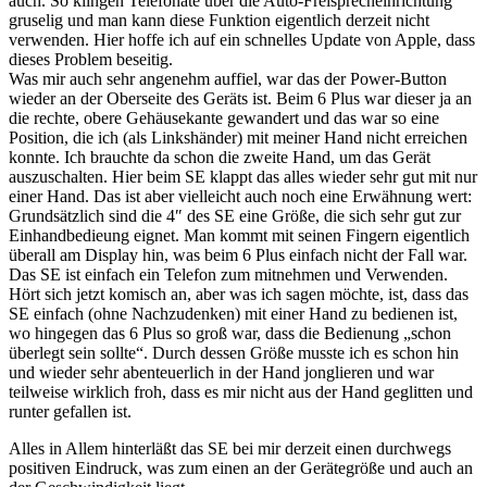
auch. So klingen Telefonate über die Auto-Freisprecheinrichtung
gruselig und man kann diese Funktion eigentlich derzeit nicht
verwenden. Hier hoffe ich auf ein schnelles Update von Apple, dass
dieses Problem beseitig.
Was mir auch sehr angenehm auffiel, war das der Power-Button
wieder an der Oberseite des Geräts ist. Beim 6 Plus war dieser ja an
die rechte, obere Gehäusekante gewandert und das war so eine
Position, die ich (als Linkshänder) mit meiner Hand nicht erreichen
konnte. Ich brauchte da schon die zweite Hand, um das Gerät
auszuschalten. Hier beim SE klappt das alles wieder sehr gut mit nur
einer Hand. Das ist aber vielleicht auch noch eine Erwähnung wert:
Grundsätzlich sind die 4″ des SE eine Größe, die sich sehr gut zur
Einhandbedieung eignet. Man kommt mit seinen Fingern eigentlich
überall am Display hin, was beim 6 Plus einfach nicht der Fall war.
Das SE ist einfach ein Telefon zum mitnehmen und Verwenden.
Hört sich jetzt komisch an, aber was ich sagen möchte, ist, dass das
SE einfach (ohne Nachzudenken) mit einer Hand zu bedienen ist,
wo hingegen das 6 Plus so groß war, dass die Bedienung „schon
überlegt sein sollte“. Durch dessen Größe musste ich es schon hin
und wieder sehr abenteuerlich in der Hand jonglieren und war
teilweise wirklich froh, dass es mir nicht aus der Hand geglitten und
runter gefallen ist.
Alles in Allem hinterläßt das SE bei mir derzeit einen durchwegs
positiven Eindruck, was zum einen an der Gerätegröße und auch an