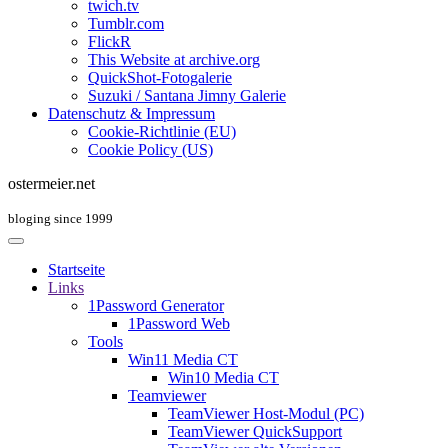
twich.tv
Tumblr.com
FlickR
This Website at archive.org
QuickShot-Fotogalerie
Suzuki / Santana Jimny Galerie
Datenschutz & Impressum
Cookie-Richtlinie (EU)
Cookie Policy (US)
ostermeier.net
bloging since 1999
Startseite
Links
1Password Generator
1Password Web
Tools
Win11 Media CT
Win10 Media CT
Teamviewer
TeamViewer Host-Modul (PC)
TeamViewer QuickSupport