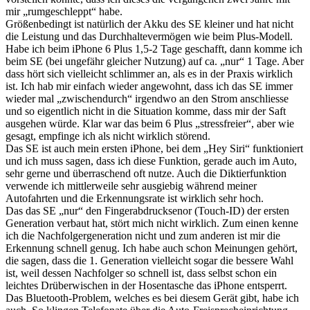
mir „rumgeschleppt“ habe.
Größenbedingt ist natürlich der Akku des SE kleiner und hat nicht
die Leistung und das Durchhaltevermögen wie beim Plus-Modell.
Habe ich beim iPhone 6 Plus 1,5-2 Tage geschafft, dann komme ich
beim SE (bei ungefähr gleicher Nutzung) auf ca. „nur“ 1 Tage. Aber
dass hört sich vielleicht schlimmer an, als es in der Praxis wirklich
ist. Ich hab mir einfach wieder angewohnt, dass ich das SE immer
wieder mal „zwischendurch“ irgendwo an den Strom anschliesse
und so eigentlich nicht in die Situation komme, dass mir der Saft
ausgehen würde. Klar war das beim 6 Plus „stressfreier“, aber wie
gesagt, empfinge ich als nicht wirklich störend.
Das SE ist auch mein ersten iPhone, bei dem „Hey Siri“ funktioniert
und ich muss sagen, dass ich diese Funktion, gerade auch im Auto,
sehr gerne und überraschend oft nutze. Auch die Diktierfunktion
verwende ich mittlerweile sehr ausgiebig während meiner
Autofahrten und die Erkennungsrate ist wirklich sehr hoch.
Das das SE „nur“ den Fingerabdrucksenor (Touch-ID) der ersten
Generation verbaut hat, stört mich nicht wirklich. Zum einen kenne
ich die Nachfolgergeneration nicht und zum anderen ist mir die
Erkennung schnell genug. Ich habe auch schon Meinungen gehört,
die sagen, dass die 1. Generation vielleicht sogar die bessere Wahl
ist, weil dessen Nachfolger so schnell ist, dass selbst schon ein
leichtes Drüberwischen in der Hosentasche das iPhone entsperrt.
Das Bluetooth-Problem, welches es bei diesem Gerät gibt, habe ich