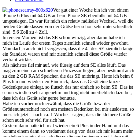
Vor gut einer Woche bin ich von einem
iPhone 6 Plus mit 64 GB auf ein iPhone SE ebenfalls mit 64 GB
umgestiegen. Es war für mich ein relativ radikaler Wechsel, weil die
beiden Geräteklassen von der Größe her schon sehr unterschiedlich
sind. 5,6 Zoll zu 4 Zoll.
Im ersten Moment ist das SE schon winzig, aber daran habe ich
mich im Laufe der ersten Tages ziemlich schnell wieder gewohnt.
Man darf ja auch nicht vergessen, dass die 4″ des SE ziemlich lange
ein Standard waren und mir ziemlich schnell diese Größe wieder
vertraut wirkte.
Als nächstes fiel mir auf, wie flüssig auf dem SE alles läuft. Das
mag zum einen am schnelleren Prozessor liegen, aber bestimmt auch
zu den 2 GB RAM Speicher, die das SE mitbringt. Hatte ich beim 6
Plus hin und wieder den Eindruck, dass das Gerät eine kurze
Gedenkpause einlegt, so flutsch das nur einfach so beim SE. Das ist
schon wirklich sehr angenehm und trug nicht unerheblich dazu bei,
dass ich das Gerät sehr gerne benutze.
Habe ich vorher noch erwähnt, dass die Größe bzw. der
Größenunterschied noch am meisten Bedenken bei mir auslösten, so
muss ich jetzt – nach ca. 1 Woche – sagen, dass die kleinere Größe
schon auch sehr viel für sich hat.
Gestern dann hatte ich mal wieder ein 6 Plus in der Hand und das
kommt einem dann so verdammt riesig vor, dass ich mir kaum mehr
vorstellen konnte, dass ich dieses die vergangenen zwei Jahre mit