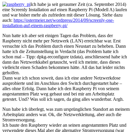
Ich habe ja seit geraumer Zeit (ca. September 2014)
eine Screenly Installation auf einen Raspberry Pi (Modell A) laufen
und war bisher mehr als zufrieden mit dieser Lösung. Siehe dazu
auch:
https://ostermeier.net/wordpress/2014/09/screenly-ose-
installation-auf-einem-raspberry-pi/
Nun hatte ich aber seit einigen Tagen das Problem, dass der
Raspberry nicht mehr per Netzwerk (LAN) erreichbar war. Erst
versuchte ich das Problem durch einen Neustart zu beheben. Dann
hatte ich die Zeitumstellung in Verdacht (das Problem hatte ich
schon mal – Tipp:
dpkg
-reconfigure tzdata), anschliessend habe ich
dann das Netzwerkkabel getauscht, weil ich meinte, dass dieses
vielleicht einen Schaden bekommen hätte. All das hat leider nichts
geholfen.
Dann war ich schon soweit, dass ich eine andere Netzwerkdose
ausprobierte und im Anschluss den Switch durchgestartet habe –
alles ohne Erfolg. Dann habe ich den Raspberry Pi von seinem
angestammten Platz weg gebaut und bei mir am Arbeitsplatz
getestet. Und? Was soll ich sagen, da ging alles wunderbar. Argh.
Nun habe ich überlegt, was zum ursprünglichen Standort an meinem
Arbeitsplatz anders war. Ok, die Netzwerkleitung, aber auch die
Stromversorgung.
Ich baute den Raspberry wieder an seinen angestammten Platz und
verwendete dieses Mal aber die alternative Stromversorgung (war