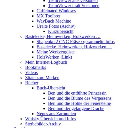
TeamViewer alte Versionen
TeamViewer uralt Versionen
Caffeinated Windows
MX Toolbox
WayBack Machine
Uralte Fotos (Archiv)
Kurzübersicht
Bastelecke, Heimwerken, Holzwerken …
Shapeoko 2 CNC Fräse / gesammelte Infos
Bastelecke, Heimwerken, Holzwerken …
Meine Werkzeugliste
HolzWerken (Link)
Mein Internet-Logbuch
Bookmarks
Videos
Zitate zum Merken
Bücher
Buch-Übersicht
Ben und die entführte Prinzessin
Ben und die Blume des Vergessens
Ben und die Höhle der Feuersteine
Ben und der gefangene Drache
Neues aus Zarmonien
Whisky Übersicht und Infos
Sterbebilder-Archiv