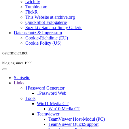
twich.tv
Tumblr.com
FlickR
This Website at archive.org
QuickShot-Fotogalerie
Suzuki / Santana Jimny Galerie
Datenschutz & Impressum
Cookie-Richtlinie (EU)
Cookie Policy (US)
ostermeier.net
bloging since 1999
Startseite
Links
1Password Generator
1Password Web
Tools
Win11 Media CT
Win10 Media CT
Teamviewer
TeamViewer Host-Modul (PC)
TeamViewer QuickSupport