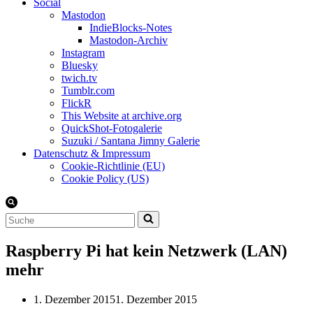
Social
Mastodon
IndieBlocks-Notes
Mastodon-Archiv
Instagram
Bluesky
twich.tv
Tumblr.com
FlickR
This Website at archive.org
QuickShot-Fotogalerie
Suzuki / Santana Jimny Galerie
Datenschutz & Impressum
Cookie-Richtlinie (EU)
Cookie Policy (US)
Suchen
nach …
Raspberry Pi hat kein Netzwerk (LAN)
mehr
1. Dezember 2015
1. Dezember 2015