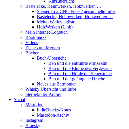
Kurzübersicht
Bastelecke, Heimwerken, Holzwerken …
Shapeoko 2 CNC Fräse / gesammelte Infos
Bastelecke, Heimwerken, Holzwerken …
Meine Werkzeugliste
HolzWerken (Link)
Mein Internet-Logbuch
Bookmarks
Videos
Zitate zum Merken
Bücher
Buch-Übersicht
Ben und die entführte Prinzessin
Ben und die Blume des Vergessens
Ben und die Höhle der Feuersteine
Ben und der gefangene Drache
Neues aus Zarmonien
Whisky Übersicht und Infos
Sterbebilder-Archiv
Social
Mastodon
IndieBlocks-Notes
Mastodon-Archiv
Instagram
Bluesky