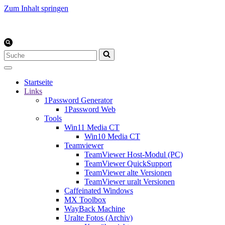
Zum Inhalt springen
Suchen
nach …
Startseite
Links
1Password Generator
1Password Web
Tools
Win11 Media CT
Win10 Media CT
Teamviewer
TeamViewer Host-Modul (PC)
TeamViewer QuickSupport
TeamViewer alte Versionen
TeamViewer uralt Versionen
Caffeinated Windows
MX Toolbox
WayBack Machine
Uralte Fotos (Archiv)