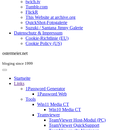
twich.tv
Tumblr.com
FlickR
This Website at archive.org
QuickShot-Fotogalerie
Suzuki / Santana Jimny Galerie
Datenschutz & Impressum
Cookie-Richtlinie (EU)
Cookie Policy (US)
ostermeier.net
bloging since 1999
Startseite
Links
1Password Generator
1Password Web
Tools
Win11 Media CT
Win10 Media CT
Teamviewer
TeamViewer Host-Modul (PC)
TeamViewer QuickSupport