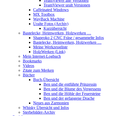
TeamViewer alte Versionen
TeamViewer uralt Versionen
Caffeinated Windows
MX Toolbox
WayBack Machine
Uralte Fotos (Archiv)
Kurzübersicht
Bastelecke, Heimwerken, Holzwerken …
Shapeoko 2 CNC Fräse / gesammelte Infos
Bastelecke, Heimwerken, Holzwerken …
Meine Werkzeugliste
HolzWerken (Link)
Mein Internet-Logbuch
Bookmarks
Videos
Zitate zum Merken
Bücher
Buch-Übersicht
Ben und die entführte Prinzessin
Ben und die Blume des Vergessens
Ben und die Höhle der Feuersteine
Ben und der gefangene Drache
Neues aus Zarmonien
Whisky Übersicht und Infos
Sterbebilder-Archiv