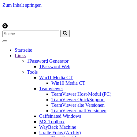
Zum Inhalt springen
Suchen
nach …
Startseite
Links
1Password Generator
1Password Web
Tools
Win11 Media CT
Win10 Media CT
Teamviewer
TeamViewer Host-Modul (PC)
TeamViewer QuickSupport
TeamViewer alte Versionen
TeamViewer uralt Versionen
Caffeinated Windows
MX Toolbox
WayBack Machine
Uralte Fotos (Archiv)