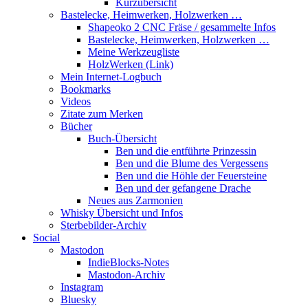
Kurzübersicht
Bastelecke, Heimwerken, Holzwerken …
Shapeoko 2 CNC Fräse / gesammelte Infos
Bastelecke, Heimwerken, Holzwerken …
Meine Werkzeugliste
HolzWerken (Link)
Mein Internet-Logbuch
Bookmarks
Videos
Zitate zum Merken
Bücher
Buch-Übersicht
Ben und die entführte Prinzessin
Ben und die Blume des Vergessens
Ben und die Höhle der Feuersteine
Ben und der gefangene Drache
Neues aus Zarmonien
Whisky Übersicht und Infos
Sterbebilder-Archiv
Social
Mastodon
IndieBlocks-Notes
Mastodon-Archiv
Instagram
Bluesky