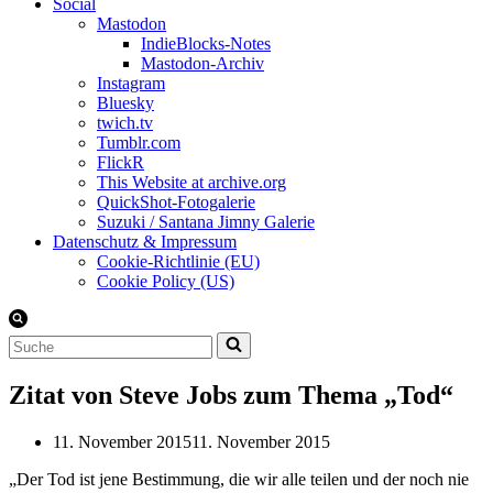
Social
Mastodon
IndieBlocks-Notes
Mastodon-Archiv
Instagram
Bluesky
twich.tv
Tumblr.com
FlickR
This Website at archive.org
QuickShot-Fotogalerie
Suzuki / Santana Jimny Galerie
Datenschutz & Impressum
Cookie-Richtlinie (EU)
Cookie Policy (US)
Suchen
nach …
Zitat von Steve Jobs zum Thema „Tod“
11. November 2015
11. November 2015
„Der Tod ist jene Bestimmung, die wir alle teilen und der noch nie