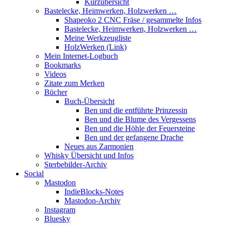
Kurzübersicht
Bastelecke, Heimwerken, Holzwerken …
Shapeoko 2 CNC Fräse / gesammelte Infos
Bastelecke, Heimwerken, Holzwerken …
Meine Werkzeugliste
HolzWerken (Link)
Mein Internet-Logbuch
Bookmarks
Videos
Zitate zum Merken
Bücher
Buch-Übersicht
Ben und die entführte Prinzessin
Ben und die Blume des Vergessens
Ben und die Höhle der Feuersteine
Ben und der gefangene Drache
Neues aus Zarmonien
Whisky Übersicht und Infos
Sterbebilder-Archiv
Social
Mastodon
IndieBlocks-Notes
Mastodon-Archiv
Instagram
Bluesky