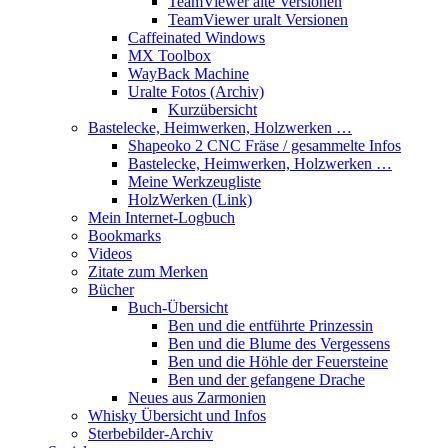
TeamViewer alte Versionen
TeamViewer uralt Versionen
Caffeinated Windows
MX Toolbox
WayBack Machine
Uralte Fotos (Archiv)
Kurzübersicht
Bastelecke, Heimwerken, Holzwerken …
Shapeoko 2 CNC Fräse / gesammelte Infos
Bastelecke, Heimwerken, Holzwerken …
Meine Werkzeugliste
HolzWerken (Link)
Mein Internet-Logbuch
Bookmarks
Videos
Zitate zum Merken
Bücher
Buch-Übersicht
Ben und die entführte Prinzessin
Ben und die Blume des Vergessens
Ben und die Höhle der Feuersteine
Ben und der gefangene Drache
Neues aus Zarmonien
Whisky Übersicht und Infos
Sterbebilder-Archiv