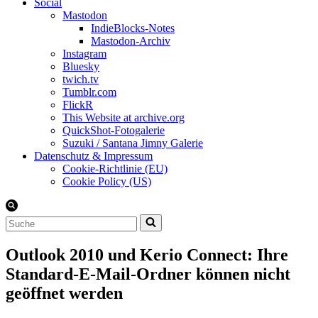
Social
Mastodon
IndieBlocks-Notes
Mastodon-Archiv
Instagram
Bluesky
twich.tv
Tumblr.com
FlickR
This Website at archive.org
QuickShot-Fotogalerie
Suzuki / Santana Jimny Galerie
Datenschutz & Impressum
Cookie-Richtlinie (EU)
Cookie Policy (US)
Suchen
nach …
Outlook 2010 und Kerio Connect: Ihre
Standard-E-Mail-Ordner können nicht
geöffnet werden