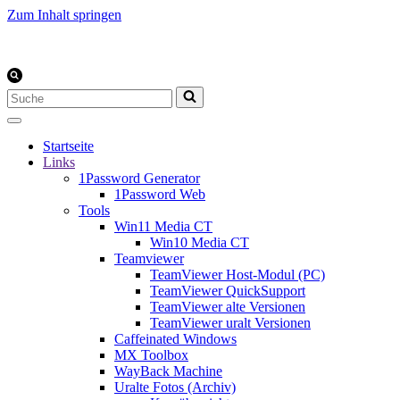
Zum Inhalt springen
Suchen
nach …
Startseite
Links
1Password Generator
1Password Web
Tools
Win11 Media CT
Win10 Media CT
Teamviewer
TeamViewer Host-Modul (PC)
TeamViewer QuickSupport
TeamViewer alte Versionen
TeamViewer uralt Versionen
Caffeinated Windows
MX Toolbox
WayBack Machine
Uralte Fotos (Archiv)