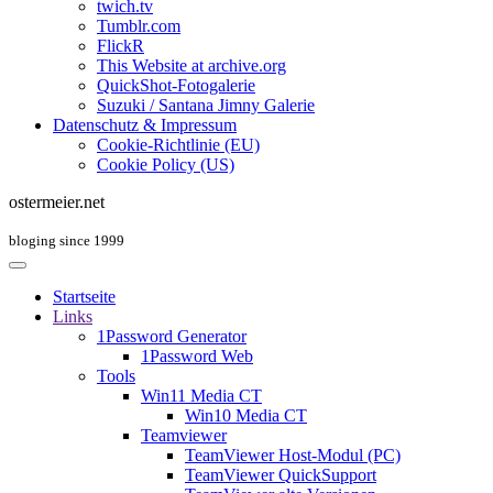
twich.tv
Tumblr.com
FlickR
This Website at archive.org
QuickShot-Fotogalerie
Suzuki / Santana Jimny Galerie
Datenschutz & Impressum
Cookie-Richtlinie (EU)
Cookie Policy (US)
ostermeier.net
bloging since 1999
Startseite
Links
1Password Generator
1Password Web
Tools
Win11 Media CT
Win10 Media CT
Teamviewer
TeamViewer Host-Modul (PC)
TeamViewer QuickSupport