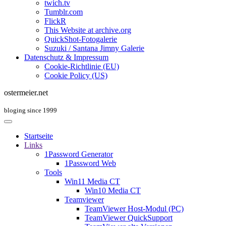
twich.tv
Tumblr.com
FlickR
This Website at archive.org
QuickShot-Fotogalerie
Suzuki / Santana Jimny Galerie
Datenschutz & Impressum
Cookie-Richtlinie (EU)
Cookie Policy (US)
ostermeier.net
bloging since 1999
Startseite
Links
1Password Generator
1Password Web
Tools
Win11 Media CT
Win10 Media CT
Teamviewer
TeamViewer Host-Modul (PC)
TeamViewer QuickSupport