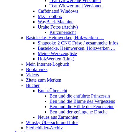
TeamViewer alte Versionen
TeamViewer uralt Versionen
Caffeinated Windows
MX Toolbox
WayBack Machine
Uralte Fotos (Archiv)
Kurzübersicht
Bastelecke, Heimwerken, Holzwerken …
Shapeoko 2 CNC Fräse / gesammelte Infos
Bastelecke, Heimwerken, Holzwerken …
Meine Werkzeugliste
HolzWerken (Link)
Mein Internet-Logbuch
Bookmarks
Videos
Zitate zum Merken
Bücher
Buch-Übersicht
Ben und die entführte Prinzessin
Ben und die Blume des Vergessens
Ben und die Höhle der Feuersteine
Ben und der gefangene Drache
Neues aus Zarmonien
Whisky Übersicht und Infos
Sterbebilder-Archiv