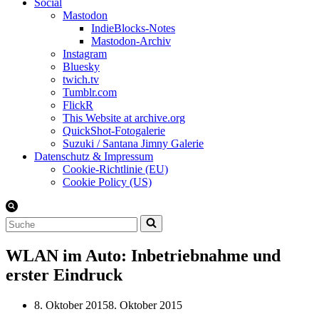
Social
Mastodon
IndieBlocks-Notes
Mastodon-Archiv
Instagram
Bluesky
twich.tv
Tumblr.com
FlickR
This Website at archive.org
QuickShot-Fotogalerie
Suzuki / Santana Jimny Galerie
Datenschutz & Impressum
Cookie-Richtlinie (EU)
Cookie Policy (US)
Suchen
nach …
WLAN im Auto: Inbetriebnahme und
erster Eindruck
8. Oktober 2015
8. Oktober 2015