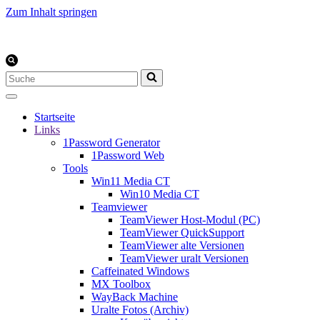
Zum Inhalt springen
Suchen
nach …
Startseite
Links
1Password Generator
1Password Web
Tools
Win11 Media CT
Win10 Media CT
Teamviewer
TeamViewer Host-Modul (PC)
TeamViewer QuickSupport
TeamViewer alte Versionen
TeamViewer uralt Versionen
Caffeinated Windows
MX Toolbox
WayBack Machine
Uralte Fotos (Archiv)