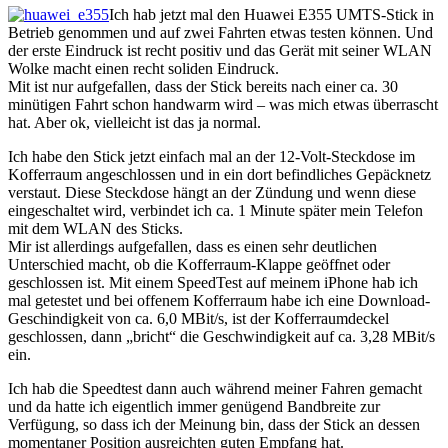
Ich hab jetzt mal den Huawei E355 UMTS-Stick in
Betrieb genommen und auf zwei Fahrten etwas testen können. Und
der erste Eindruck ist recht positiv und das Gerät mit seiner WLAN
Wolke macht einen recht soliden Eindruck.
Mit ist nur aufgefallen, dass der Stick bereits nach einer ca. 30
minütigen Fahrt schon handwarm wird – was mich etwas überrascht
hat. Aber ok, vielleicht ist das ja normal.
Ich habe den Stick jetzt einfach mal an der 12-Volt-Steckdose im
Kofferraum angeschlossen und in ein dort befindliches Gepäcknetz
verstaut. Diese Steckdose hängt an der Zündung und wenn diese
eingeschaltet wird, verbindet ich ca. 1 Minute später mein Telefon
mit dem WLAN des Sticks.
Mir ist allerdings aufgefallen, dass es einen sehr deutlichen
Unterschied macht, ob die Kofferraum-Klappe geöffnet oder
geschlossen ist. Mit einem SpeedTest auf meinem iPhone hab ich
mal getestet und bei offenem Kofferraum habe ich eine Download-
Geschindigkeit von ca. 6,0 MBit/s, ist der Kofferraumdeckel
geschlossen, dann „bricht“ die Geschwindigkeit auf ca. 3,28 MBit/s
ein.
Ich hab die Speedtest dann auch während meiner Fahren gemacht
und da hatte ich eigentlich immer genügend Bandbreite zur
Verfügung, so dass ich der Meinung bin, dass der Stick an dessen
momentaner Position ausreichten guten Empfang hat.