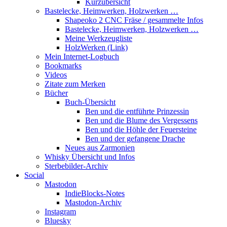
Kurzübersicht
Bastelecke, Heimwerken, Holzwerken …
Shapeoko 2 CNC Fräse / gesammelte Infos
Bastelecke, Heimwerken, Holzwerken …
Meine Werkzeugliste
HolzWerken (Link)
Mein Internet-Logbuch
Bookmarks
Videos
Zitate zum Merken
Bücher
Buch-Übersicht
Ben und die entführte Prinzessin
Ben und die Blume des Vergessens
Ben und die Höhle der Feuersteine
Ben und der gefangene Drache
Neues aus Zarmonien
Whisky Übersicht und Infos
Sterbebilder-Archiv
Social
Mastodon
IndieBlocks-Notes
Mastodon-Archiv
Instagram
Bluesky