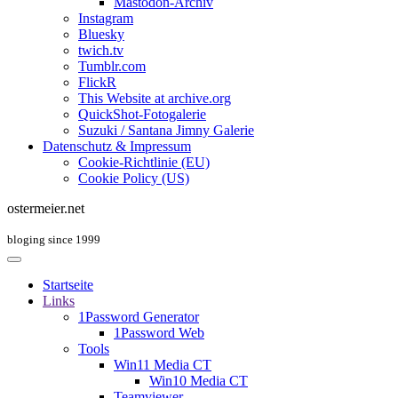
Mastodon-Archiv
Instagram
Bluesky
twich.tv
Tumblr.com
FlickR
This Website at archive.org
QuickShot-Fotogalerie
Suzuki / Santana Jimny Galerie
Datenschutz & Impressum
Cookie-Richtlinie (EU)
Cookie Policy (US)
ostermeier.net
bloging since 1999
Startseite
Links
1Password Generator
1Password Web
Tools
Win11 Media CT
Win10 Media CT
Teamviewer