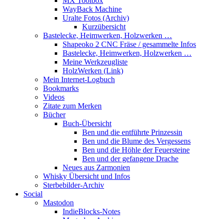
MX Toolbox
WayBack Machine
Uralte Fotos (Archiv)
Kurzübersicht
Bastelecke, Heimwerken, Holzwerken …
Shapeoko 2 CNC Fräse / gesammelte Infos
Bastelecke, Heimwerken, Holzwerken …
Meine Werkzeugliste
HolzWerken (Link)
Mein Internet-Logbuch
Bookmarks
Videos
Zitate zum Merken
Bücher
Buch-Übersicht
Ben und die entführte Prinzessin
Ben und die Blume des Vergessens
Ben und die Höhle der Feuersteine
Ben und der gefangene Drache
Neues aus Zarmonien
Whisky Übersicht und Infos
Sterbebilder-Archiv
Social
Mastodon
IndieBlocks-Notes