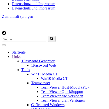
Datenschutz und Impressum
Datenschutz und Impressum
Zum Inhalt springen
Suchen
nach …
Startseite
Links
1Password Generator
1Password Web
Tools
Win11 Media CT
Win10 Media CT
Teamviewer
TeamViewer Host-Modul (PC)
TeamViewer QuickSupport
TeamViewer alte Versionen
TeamViewer uralt Versionen
Caffeinated Windows