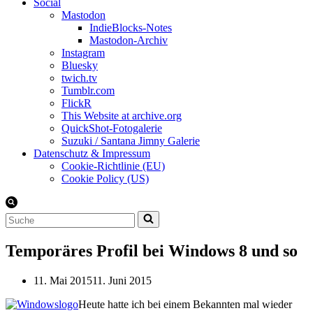
Social
Mastodon
IndieBlocks-Notes
Mastodon-Archiv
Instagram
Bluesky
twich.tv
Tumblr.com
FlickR
This Website at archive.org
QuickShot-Fotogalerie
Suzuki / Santana Jimny Galerie
Datenschutz & Impressum
Cookie-Richtlinie (EU)
Cookie Policy (US)
Suchen
nach …
Temporäres Profil bei Windows 8 und so
11. Mai 2015
11. Juni 2015
Heute hatte ich bei einem Bekannten mal wieder