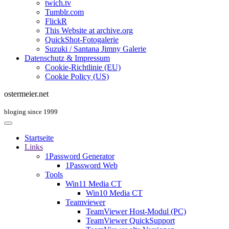
twich.tv
Tumblr.com
FlickR
This Website at archive.org
QuickShot-Fotogalerie
Suzuki / Santana Jimny Galerie
Datenschutz & Impressum
Cookie-Richtlinie (EU)
Cookie Policy (US)
ostermeier.net
bloging since 1999
Startseite
Links
1Password Generator
1Password Web
Tools
Win11 Media CT
Win10 Media CT
Teamviewer
TeamViewer Host-Modul (PC)
TeamViewer QuickSupport