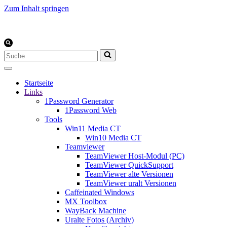
Zum Inhalt springen
Suchen
nach …
Startseite
Links
1Password Generator
1Password Web
Tools
Win11 Media CT
Win10 Media CT
Teamviewer
TeamViewer Host-Modul (PC)
TeamViewer QuickSupport
TeamViewer alte Versionen
TeamViewer uralt Versionen
Caffeinated Windows
MX Toolbox
WayBack Machine
Uralte Fotos (Archiv)