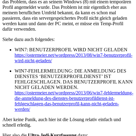
das Problem, dass es an seinem Windows (8) mit einem temporären
Profil angemeldet wurde. Das Problem ist mir eigentlich eher aus
meinem beruflichen Umfeld bekannt, da kann es schon mal
passieren, dass ein servergespeichertes Profil nicht gleich geladen
werden kann und dann der PC meint, er müsse ein Temp-Profil
dafür verwenden.
Siehe dazu auch folgendes:
WIN7: BENUTZERPROFIL WIRD NICHT GELADEN
https://ostermeier.net/wordpress/2013/08/win7-benutzerprofil-
wird-nicht-geladen/
WIN7-FEHLERMELDUNG: DIE ANMELDUNG DES
DIENSTES ‘BENUTZERPROFILDIENST’ IST
FEHLGESCHLAGEN. DAS BENUTZERPROFIL KANN
NICHT GELADEN WERDEN.
https://ostermeier.net/wordpress/2013/06/win7-fehlermeldung-
die-anmeldung-des-dienstes-benutzerprofildienst-ist-
fehlgeschlagen-das-benutzerprofil-kann-nicht-geladen-
werden/
Aber keine Panik, auch hier ist die Lösung relativ einfach und
schnell erledig.
Hier also die
Ultra-Jedi-Kurzfassung
dazu: