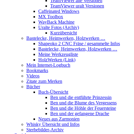
TeamViewer alte Versionen
TeamViewer uralt Versionen
Caffeinated Windows
MX Toolbox
WayBack Machine
Uralte Fotos (Archiv)
Kurzübersicht
Bastelecke, Heimwerken, Holzwerken …
Shapeoko 2 CNC Fräse / gesammelte Infos
Bastelecke, Heimwerken, Holzwerken …
Meine Werkzeugliste
HolzWerken (Link)
Mein Internet-Logbuch
Bookmarks
Videos
Zitate zum Merken
Bücher
Buch-Übersicht
Ben und die entführte Prinzessin
Ben und die Blume des Vergessens
Ben und die Höhle der Feuersteine
Ben und der gefangene Drache
Neues aus Zarmonien
Whisky Übersicht und Infos
Sterbebilder-Archiv