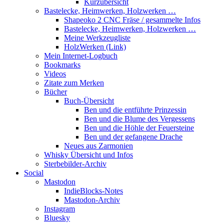
Kurzübersicht
Bastelecke, Heimwerken, Holzwerken …
Shapeoko 2 CNC Fräse / gesammelte Infos
Bastelecke, Heimwerken, Holzwerken …
Meine Werkzeugliste
HolzWerken (Link)
Mein Internet-Logbuch
Bookmarks
Videos
Zitate zum Merken
Bücher
Buch-Übersicht
Ben und die entführte Prinzessin
Ben und die Blume des Vergessens
Ben und die Höhle der Feuersteine
Ben und der gefangene Drache
Neues aus Zarmonien
Whisky Übersicht und Infos
Sterbebilder-Archiv
Social
Mastodon
IndieBlocks-Notes
Mastodon-Archiv
Instagram
Bluesky