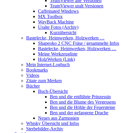
TeamViewer alte Versionen
TeamViewer uralt Versionen
Caffeinated Windows
MX Toolbox
WayBack Machine
Uralte Fotos (Archiv)
Kurzübersicht
Bastelecke, Heimwerken, Holzwerken …
Shapeoko 2 CNC Fräse / gesammelte Infos
Bastelecke, Heimwerken, Holzwerken …
Meine Werkzeugliste
HolzWerken (Link)
Mein Internet-Logbuch
Bookmarks
Videos
Zitate zum Merken
Bücher
Buch-Übersicht
Ben und die entführte Prinzessin
Ben und die Blume des Vergessens
Ben und die Höhle der Feuersteine
Ben und der gefangene Drache
Neues aus Zarmonien
Whisky Übersicht und Infos
Sterbebilder-Archiv