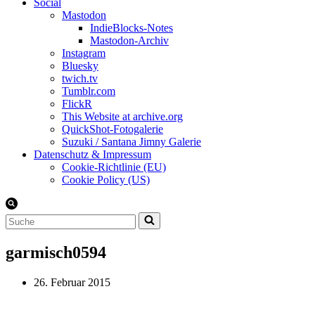
Social
Mastodon
IndieBlocks-Notes
Mastodon-Archiv
Instagram
Bluesky
twich.tv
Tumblr.com
FlickR
This Website at archive.org
QuickShot-Fotogalerie
Suzuki / Santana Jimny Galerie
Datenschutz & Impressum
Cookie-Richtlinie (EU)
Cookie Policy (US)
Suchen
nach …
garmisch0594
26. Februar 2015