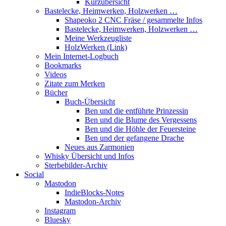
Kurzübersicht
Bastelecke, Heimwerken, Holzwerken …
Shapeoko 2 CNC Fräse / gesammelte Infos
Bastelecke, Heimwerken, Holzwerken …
Meine Werkzeugliste
HolzWerken (Link)
Mein Internet-Logbuch
Bookmarks
Videos
Zitate zum Merken
Bücher
Buch-Übersicht
Ben und die entführte Prinzessin
Ben und die Blume des Vergessens
Ben und die Höhle der Feuersteine
Ben und der gefangene Drache
Neues aus Zarmonien
Whisky Übersicht und Infos
Sterbebilder-Archiv
Social
Mastodon
IndieBlocks-Notes
Mastodon-Archiv
Instagram
Bluesky