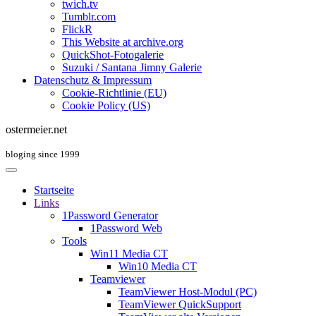
twich.tv
Tumblr.com
FlickR
This Website at archive.org
QuickShot-Fotogalerie
Suzuki / Santana Jimny Galerie
Datenschutz & Impressum
Cookie-Richtlinie (EU)
Cookie Policy (US)
ostermeier.net
bloging since 1999
Startseite
Links
1Password Generator
1Password Web
Tools
Win11 Media CT
Win10 Media CT
Teamviewer
TeamViewer Host-Modul (PC)
TeamViewer QuickSupport