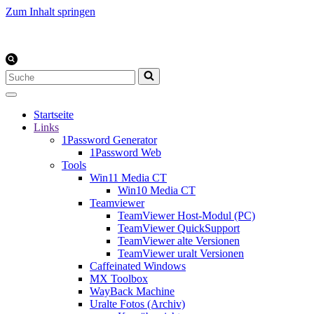
Zum Inhalt springen
Suchen
nach …
Startseite
Links
1Password Generator
1Password Web
Tools
Win11 Media CT
Win10 Media CT
Teamviewer
TeamViewer Host-Modul (PC)
TeamViewer QuickSupport
TeamViewer alte Versionen
TeamViewer uralt Versionen
Caffeinated Windows
MX Toolbox
WayBack Machine
Uralte Fotos (Archiv)