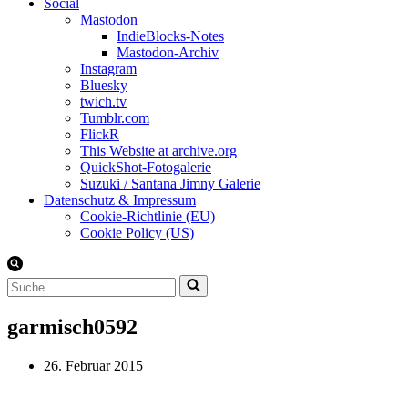
Social
Mastodon
IndieBlocks-Notes
Mastodon-Archiv
Instagram
Bluesky
twich.tv
Tumblr.com
FlickR
This Website at archive.org
QuickShot-Fotogalerie
Suzuki / Santana Jimny Galerie
Datenschutz & Impressum
Cookie-Richtlinie (EU)
Cookie Policy (US)
Suchen
nach …
garmisch0592
26. Februar 2015