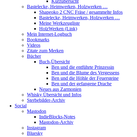
Kurzübersicht
Bastelecke, Heimwerken, Holzwerken …
Shapeoko 2 CNC Fräse / gesammelte Infos
Bastelecke, Heimwerken, Holzwerken …
Meine Werkzeugliste
HolzWerken (Link)
Mein Internet-Logbuch
Bookmarks
Videos
Zitate zum Merken
Bücher
Buch-Übersicht
Ben und die entführte Prinzessin
Ben und die Blume des Vergessens
Ben und die Höhle der Feuersteine
Ben und der gefangene Drache
Neues aus Zarmonien
Whisky Übersicht und Infos
Sterbebilder-Archiv
Social
Mastodon
IndieBlocks-Notes
Mastodon-Archiv
Instagram
Bluesky