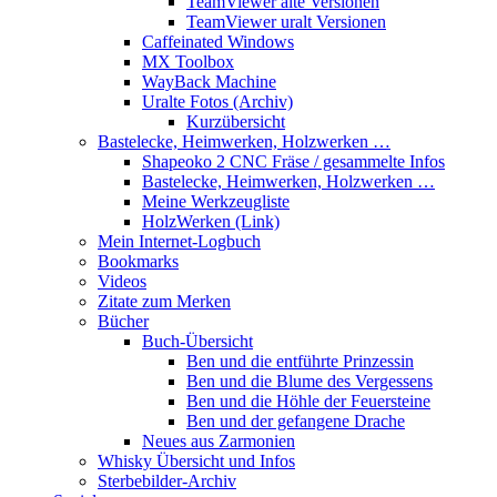
TeamViewer alte Versionen
TeamViewer uralt Versionen
Caffeinated Windows
MX Toolbox
WayBack Machine
Uralte Fotos (Archiv)
Kurzübersicht
Bastelecke, Heimwerken, Holzwerken …
Shapeoko 2 CNC Fräse / gesammelte Infos
Bastelecke, Heimwerken, Holzwerken …
Meine Werkzeugliste
HolzWerken (Link)
Mein Internet-Logbuch
Bookmarks
Videos
Zitate zum Merken
Bücher
Buch-Übersicht
Ben und die entführte Prinzessin
Ben und die Blume des Vergessens
Ben und die Höhle der Feuersteine
Ben und der gefangene Drache
Neues aus Zarmonien
Whisky Übersicht und Infos
Sterbebilder-Archiv