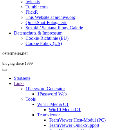
twich.tv
Tumblr.com
FlickR
This Website at archive.org
QuickShot-Fotogalerie
Suzuki / Santana Jimny Galerie
Datenschutz & Impressum
Cookie-Richtlinie (EU)
Cookie Policy (US)
ostermeier.net
bloging since 1999
Startseite
Links
1Password Generator
1Password Web
Tools
Win11 Media CT
Win10 Media CT
Teamviewer
TeamViewer Host-Modul (PC)
TeamViewer QuickSupport