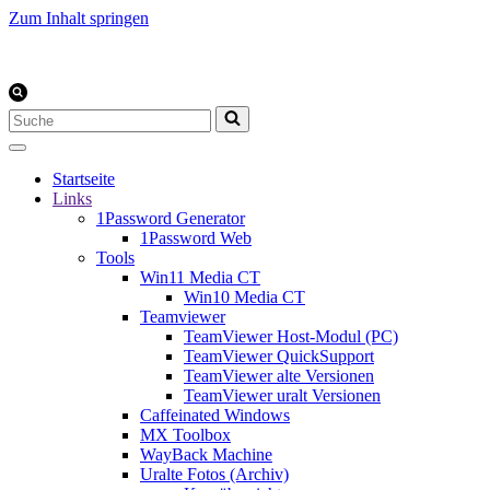
Zum Inhalt springen
Suchen
nach …
Startseite
Links
1Password Generator
1Password Web
Tools
Win11 Media CT
Win10 Media CT
Teamviewer
TeamViewer Host-Modul (PC)
TeamViewer QuickSupport
TeamViewer alte Versionen
TeamViewer uralt Versionen
Caffeinated Windows
MX Toolbox
WayBack Machine
Uralte Fotos (Archiv)