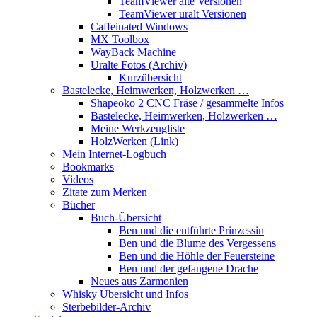
TeamViewer alte Versionen
TeamViewer uralt Versionen
Caffeinated Windows
MX Toolbox
WayBack Machine
Uralte Fotos (Archiv)
Kurzübersicht
Bastelecke, Heimwerken, Holzwerken …
Shapeoko 2 CNC Fräse / gesammelte Infos
Bastelecke, Heimwerken, Holzwerken …
Meine Werkzeugliste
HolzWerken (Link)
Mein Internet-Logbuch
Bookmarks
Videos
Zitate zum Merken
Bücher
Buch-Übersicht
Ben und die entführte Prinzessin
Ben und die Blume des Vergessens
Ben und die Höhle der Feuersteine
Ben und der gefangene Drache
Neues aus Zarmonien
Whisky Übersicht und Infos
Sterbebilder-Archiv