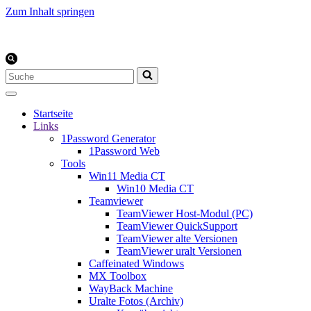
Zum Inhalt springen
Suchen
nach …
Startseite
Links
1Password Generator
1Password Web
Tools
Win11 Media CT
Win10 Media CT
Teamviewer
TeamViewer Host-Modul (PC)
TeamViewer QuickSupport
TeamViewer alte Versionen
TeamViewer uralt Versionen
Caffeinated Windows
MX Toolbox
WayBack Machine
Uralte Fotos (Archiv)