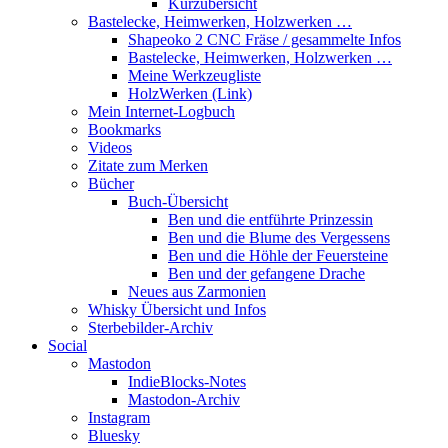
Kurzübersicht
Bastelecke, Heimwerken, Holzwerken …
Shapeoko 2 CNC Fräse / gesammelte Infos
Bastelecke, Heimwerken, Holzwerken …
Meine Werkzeugliste
HolzWerken (Link)
Mein Internet-Logbuch
Bookmarks
Videos
Zitate zum Merken
Bücher
Buch-Übersicht
Ben und die entführte Prinzessin
Ben und die Blume des Vergessens
Ben und die Höhle der Feuersteine
Ben und der gefangene Drache
Neues aus Zarmonien
Whisky Übersicht und Infos
Sterbebilder-Archiv
Social
Mastodon
IndieBlocks-Notes
Mastodon-Archiv
Instagram
Bluesky