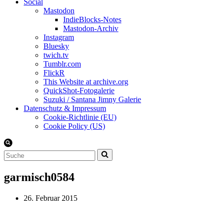
Social
Mastodon
IndieBlocks-Notes
Mastodon-Archiv
Instagram
Bluesky
twich.tv
Tumblr.com
FlickR
This Website at archive.org
QuickShot-Fotogalerie
Suzuki / Santana Jimny Galerie
Datenschutz & Impressum
Cookie-Richtlinie (EU)
Cookie Policy (US)
Suchen
nach …
garmisch0584
26. Februar 2015