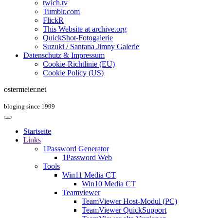
twich.tv
Tumblr.com
FlickR
This Website at archive.org
QuickShot-Fotogalerie
Suzuki / Santana Jimny Galerie
Datenschutz & Impressum
Cookie-Richtlinie (EU)
Cookie Policy (US)
ostermeier.net
bloging since 1999
Startseite
Links
1Password Generator
1Password Web
Tools
Win11 Media CT
Win10 Media CT
Teamviewer
TeamViewer Host-Modul (PC)
TeamViewer QuickSupport