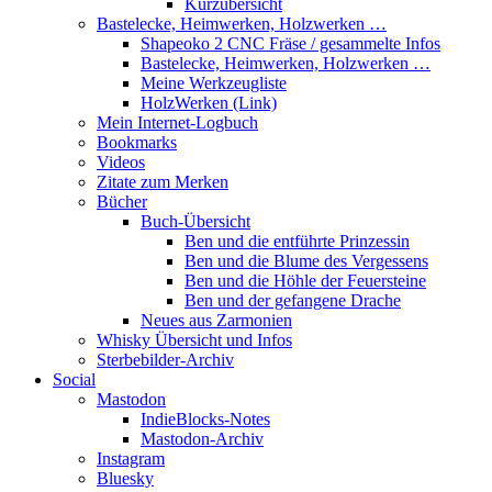
Kurzübersicht
Bastelecke, Heimwerken, Holzwerken …
Shapeoko 2 CNC Fräse / gesammelte Infos
Bastelecke, Heimwerken, Holzwerken …
Meine Werkzeugliste
HolzWerken (Link)
Mein Internet-Logbuch
Bookmarks
Videos
Zitate zum Merken
Bücher
Buch-Übersicht
Ben und die entführte Prinzessin
Ben und die Blume des Vergessens
Ben und die Höhle der Feuersteine
Ben und der gefangene Drache
Neues aus Zarmonien
Whisky Übersicht und Infos
Sterbebilder-Archiv
Social
Mastodon
IndieBlocks-Notes
Mastodon-Archiv
Instagram
Bluesky