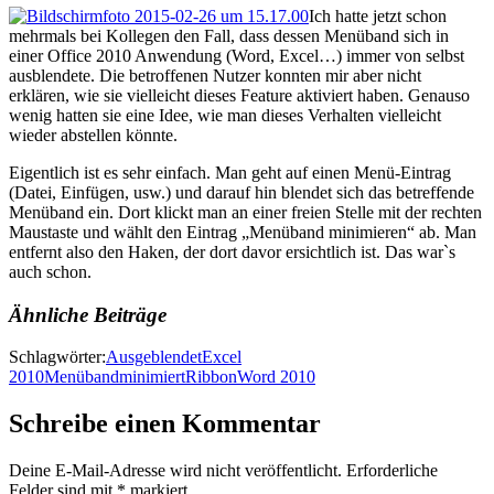
Ich hatte jetzt schon
mehrmals bei Kollegen den Fall, dass dessen Menüband sich in
einer Office 2010 Anwendung (Word, Excel…) immer von selbst
ausblendete. Die betroffenen Nutzer konnten mir aber nicht
erklären, wie sie vielleicht dieses Feature aktiviert haben. Genauso
wenig hatten sie eine Idee, wie man dieses Verhalten vielleicht
wieder abstellen könnte.
Eigentlich ist es sehr einfach. Man geht auf einen Menü-Eintrag
(Datei, Einfügen, usw.) und darauf hin blendet sich das betreffende
Menüband ein. Dort klickt man an einer freien Stelle mit der rechten
Maustaste und wählt den Eintrag „Menüband minimieren“ ab. Man
entfernt also den Haken, der dort davor ersichtlich ist. Das war`s
auch schon.
Ähnliche Beiträge
Schlagwörter:
Ausgeblendet
Excel
2010
Menüband
minimiert
Ribbon
Word 2010
Schreibe einen Kommentar
Deine E-Mail-Adresse wird nicht veröffentlicht.
Erforderliche
Felder sind mit
*
markiert