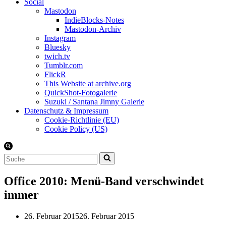
Social
Mastodon
IndieBlocks-Notes
Mastodon-Archiv
Instagram
Bluesky
twich.tv
Tumblr.com
FlickR
This Website at archive.org
QuickShot-Fotogalerie
Suzuki / Santana Jimny Galerie
Datenschutz & Impressum
Cookie-Richtlinie (EU)
Cookie Policy (US)
Suchen
nach …
Office 2010: Menü-Band verschwindet
immer
26. Februar 2015
26. Februar 2015