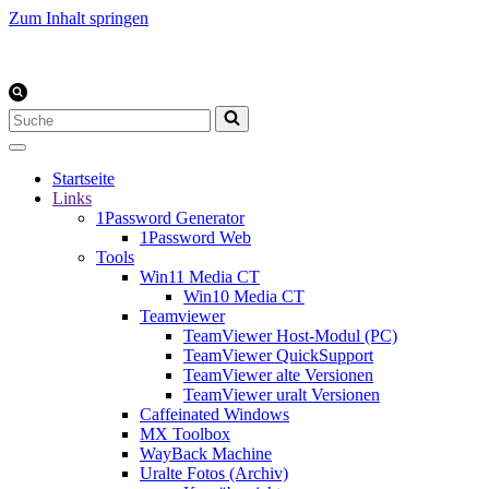
Zum Inhalt springen
Suchen
nach …
Startseite
Links
1Password Generator
1Password Web
Tools
Win11 Media CT
Win10 Media CT
Teamviewer
TeamViewer Host-Modul (PC)
TeamViewer QuickSupport
TeamViewer alte Versionen
TeamViewer uralt Versionen
Caffeinated Windows
MX Toolbox
WayBack Machine
Uralte Fotos (Archiv)