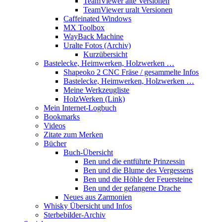
TeamViewer alte Versionen
TeamViewer uralt Versionen
Caffeinated Windows
MX Toolbox
WayBack Machine
Uralte Fotos (Archiv)
Kurzübersicht
Bastelecke, Heimwerken, Holzwerken …
Shapeoko 2 CNC Fräse / gesammelte Infos
Bastelecke, Heimwerken, Holzwerken …
Meine Werkzeugliste
HolzWerken (Link)
Mein Internet-Logbuch
Bookmarks
Videos
Zitate zum Merken
Bücher
Buch-Übersicht
Ben und die entführte Prinzessin
Ben und die Blume des Vergessens
Ben und die Höhle der Feuersteine
Ben und der gefangene Drache
Neues aus Zarmonien
Whisky Übersicht und Infos
Sterbebilder-Archiv