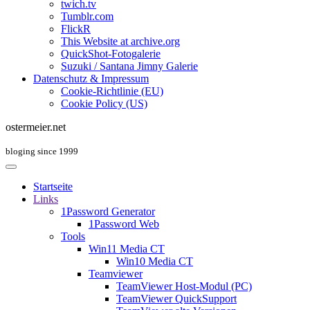
twich.tv
Tumblr.com
FlickR
This Website at archive.org
QuickShot-Fotogalerie
Suzuki / Santana Jimny Galerie
Datenschutz & Impressum
Cookie-Richtlinie (EU)
Cookie Policy (US)
ostermeier.net
bloging since 1999
Startseite
Links
1Password Generator
1Password Web
Tools
Win11 Media CT
Win10 Media CT
Teamviewer
TeamViewer Host-Modul (PC)
TeamViewer QuickSupport