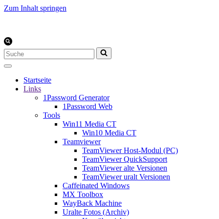
Zum Inhalt springen
Suchen
nach …
Startseite
Links
1Password Generator
1Password Web
Tools
Win11 Media CT
Win10 Media CT
Teamviewer
TeamViewer Host-Modul (PC)
TeamViewer QuickSupport
TeamViewer alte Versionen
TeamViewer uralt Versionen
Caffeinated Windows
MX Toolbox
WayBack Machine
Uralte Fotos (Archiv)