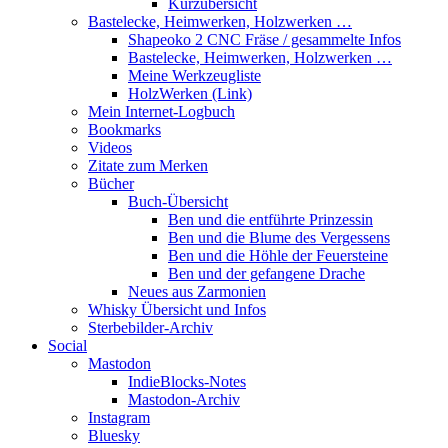
Kurzübersicht
Bastelecke, Heimwerken, Holzwerken …
Shapeoko 2 CNC Fräse / gesammelte Infos
Bastelecke, Heimwerken, Holzwerken …
Meine Werkzeugliste
HolzWerken (Link)
Mein Internet-Logbuch
Bookmarks
Videos
Zitate zum Merken
Bücher
Buch-Übersicht
Ben und die entführte Prinzessin
Ben und die Blume des Vergessens
Ben und die Höhle der Feuersteine
Ben und der gefangene Drache
Neues aus Zarmonien
Whisky Übersicht und Infos
Sterbebilder-Archiv
Social
Mastodon
IndieBlocks-Notes
Mastodon-Archiv
Instagram
Bluesky