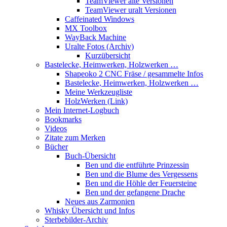
TeamViewer alte Versionen
TeamViewer uralt Versionen
Caffeinated Windows
MX Toolbox
WayBack Machine
Uralte Fotos (Archiv)
Kurzübersicht
Bastelecke, Heimwerken, Holzwerken …
Shapeoko 2 CNC Fräse / gesammelte Infos
Bastelecke, Heimwerken, Holzwerken …
Meine Werkzeugliste
HolzWerken (Link)
Mein Internet-Logbuch
Bookmarks
Videos
Zitate zum Merken
Bücher
Buch-Übersicht
Ben und die entführte Prinzessin
Ben und die Blume des Vergessens
Ben und die Höhle der Feuersteine
Ben und der gefangene Drache
Neues aus Zarmonien
Whisky Übersicht und Infos
Sterbebilder-Archiv