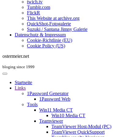
twich.tv
Tumblr.com
FlickR
This Website at archive.org
QuickShot-Fotogalerie
Suzuki / Santana Jimny Galerie
Datenschutz & Impressum
Cookie-Richtlinie (EU)
Cookie Policy (US)
ostermeier.net
bloging since 1999
Startseite
Links
1Password Generator
1Password Web
Tools
Win11 Media CT
Win10 Media CT
Teamviewer
TeamViewer Host-Modul (PC)
TeamViewer QuickSupport