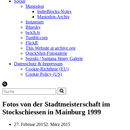
Social
Mastodon
IndieBlocks-Notes
Mastodon-Archiv
Instagram
Bluesky
twich.tv
Tumblr.com
FlickR
This Website at archive.org
QuickShot-Fotogalerie
Suzuki / Santana Jimny Galerie
Datenschutz & Impressum
Cookie-Richtlinie (EU)
Cookie Policy (US)
Suchen
nach …
Fotos von der Stadtmeisterschaft im
Stockschiessen in Mainburg 1999
27. Februar 2015
2. März 2015