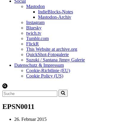
Social
Mastodon
IndieBlocks-Notes
Mastodon-Archiv
Instagram
Bluesky
twich.tv
Tumblr.com
FlickR
This Website at archive.org
QuickShot-Fotogalerie
Suzuki / Santana Jimny Galerie
Datenschutz & Impressum
Cookie-Richtlinie (EU)
Cookie Policy (US)
Suchen
nach …
EPSN0011
26. Februar 2015