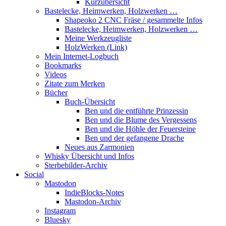
Kurzübersicht
Bastelecke, Heimwerken, Holzwerken …
Shapeoko 2 CNC Fräse / gesammelte Infos
Bastelecke, Heimwerken, Holzwerken …
Meine Werkzeugliste
HolzWerken (Link)
Mein Internet-Logbuch
Bookmarks
Videos
Zitate zum Merken
Bücher
Buch-Übersicht
Ben und die entführte Prinzessin
Ben und die Blume des Vergessens
Ben und die Höhle der Feuersteine
Ben und der gefangene Drache
Neues aus Zarmonien
Whisky Übersicht und Infos
Sterbebilder-Archiv
Social
Mastodon
IndieBlocks-Notes
Mastodon-Archiv
Instagram
Bluesky