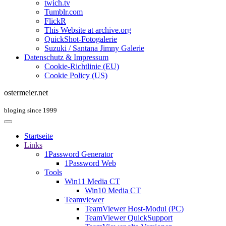
twich.tv
Tumblr.com
FlickR
This Website at archive.org
QuickShot-Fotogalerie
Suzuki / Santana Jimny Galerie
Datenschutz & Impressum
Cookie-Richtlinie (EU)
Cookie Policy (US)
ostermeier.net
bloging since 1999
Startseite
Links
1Password Generator
1Password Web
Tools
Win11 Media CT
Win10 Media CT
Teamviewer
TeamViewer Host-Modul (PC)
TeamViewer QuickSupport