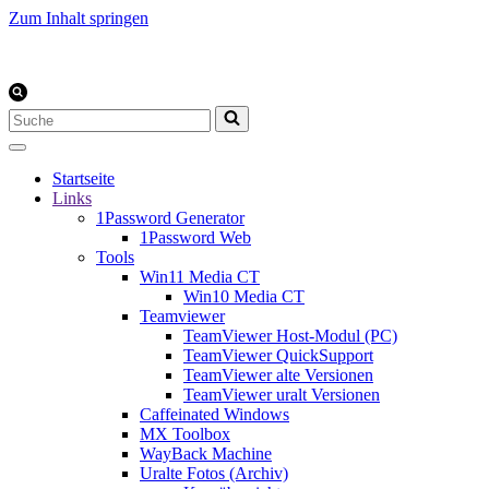
Zum Inhalt springen
Suchen
nach …
Startseite
Links
1Password Generator
1Password Web
Tools
Win11 Media CT
Win10 Media CT
Teamviewer
TeamViewer Host-Modul (PC)
TeamViewer QuickSupport
TeamViewer alte Versionen
TeamViewer uralt Versionen
Caffeinated Windows
MX Toolbox
WayBack Machine
Uralte Fotos (Archiv)