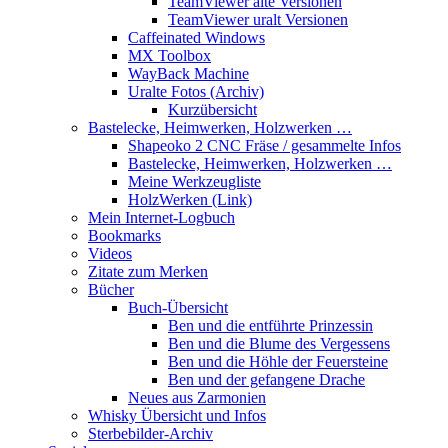
TeamViewer alte Versionen
TeamViewer uralt Versionen
Caffeinated Windows
MX Toolbox
WayBack Machine
Uralte Fotos (Archiv)
Kurzübersicht
Bastelecke, Heimwerken, Holzwerken …
Shapeoko 2 CNC Fräse / gesammelte Infos
Bastelecke, Heimwerken, Holzwerken …
Meine Werkzeugliste
HolzWerken (Link)
Mein Internet-Logbuch
Bookmarks
Videos
Zitate zum Merken
Bücher
Buch-Übersicht
Ben und die entführte Prinzessin
Ben und die Blume des Vergessens
Ben und die Höhle der Feuersteine
Ben und der gefangene Drache
Neues aus Zarmonien
Whisky Übersicht und Infos
Sterbebilder-Archiv