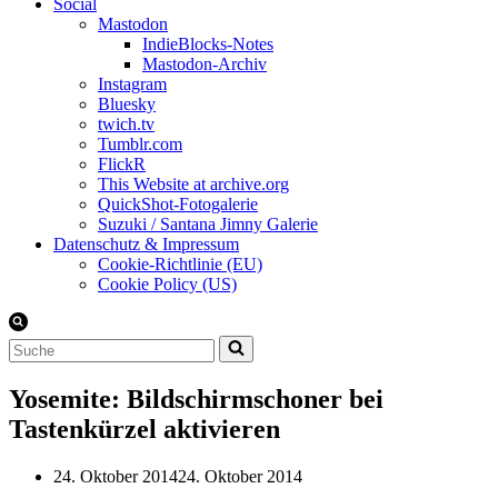
Social
Mastodon
IndieBlocks-Notes
Mastodon-Archiv
Instagram
Bluesky
twich.tv
Tumblr.com
FlickR
This Website at archive.org
QuickShot-Fotogalerie
Suzuki / Santana Jimny Galerie
Datenschutz & Impressum
Cookie-Richtlinie (EU)
Cookie Policy (US)
Suchen
nach …
Yosemite: Bildschirmschoner bei
Tastenkürzel aktivieren
24. Oktober 2014
24. Oktober 2014