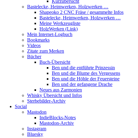
Kurzübersicht
Bastelecke, Heimwerken, Holzwerken …
Shapeoko 2 CNC Fräse / gesammelte Infos
Bastelecke, Heimwerken, Holzwerken …
Meine Werkzeugliste
HolzWerken (Link)
Mein Internet-Logbuch
Bookmarks
Videos
Zitate zum Merken
Bücher
Buch-Übersicht
Ben und die entführte Prinzessin
Ben und die Blume des Vergessens
Ben und die Höhle der Feuersteine
Ben und der gefangene Drache
Neues aus Zarmonien
Whisky Übersicht und Infos
Sterbebilder-Archiv
Social
Mastodon
IndieBlocks-Notes
Mastodon-Archiv
Instagram
Bluesky