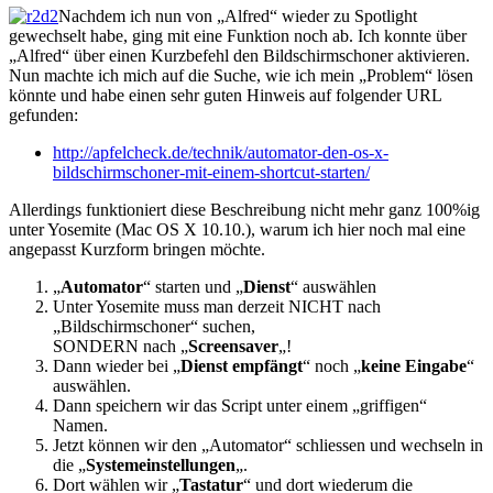
Nachdem ich nun von „Alfred“ wieder zu Spotlight
gewechselt habe, ging mit eine Funktion noch ab. Ich konnte über
„Alfred“ über einen Kurzbefehl den Bildschirmschoner aktivieren.
Nun machte ich mich auf die Suche, wie ich mein „Problem“ lösen
könnte und habe einen sehr guten Hinweis auf folgender URL
gefunden:
http://apfelcheck.de/technik/automator-den-os-x-
bildschirmschoner-mit-einem-shortcut-starten/
Allerdings funktioniert diese Beschreibung nicht mehr ganz 100%ig
unter Yosemite (Mac OS X 10.10.), warum ich hier noch mal eine
angepasst Kurzform bringen möchte.
„
Automator
“ starten und „
Dienst
“ auswählen
Unter Yosemite muss man derzeit NICHT nach
„Bildschirmschoner“ suchen,
SONDERN nach „
Screensaver
„!
Dann wieder bei „
Dienst empfängt
“ noch „
keine Eingabe
“
auswählen.
Dann speichern wir das Script unter einem „griffigen“
Namen.
Jetzt können wir den „Automator“ schliessen und wechseln in
die „
Systemeinstellungen
„.
Dort wählen wir „
Tastatur
“ und dort wiederum die