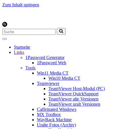
Zum Inhalt springen
Suchen
nach …
Startseite
Links
1Password Generator
1Password Web
Tools
Win11 Media CT
Win10 Media CT
Teamviewer
TeamViewer Host-Modul (PC)
TeamViewer QuickSupport
TeamViewer alte Versionen
TeamViewer uralt Versionen
Caffeinated Windows
MX Toolbox
WayBack Machine
Uralte Fotos (Archiv)