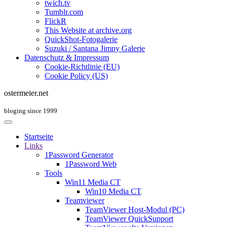
twich.tv
Tumblr.com
FlickR
This Website at archive.org
QuickShot-Fotogalerie
Suzuki / Santana Jimny Galerie
Datenschutz & Impressum
Cookie-Richtlinie (EU)
Cookie Policy (US)
ostermeier.net
bloging since 1999
Startseite
Links
1Password Generator
1Password Web
Tools
Win11 Media CT
Win10 Media CT
Teamviewer
TeamViewer Host-Modul (PC)
TeamViewer QuickSupport