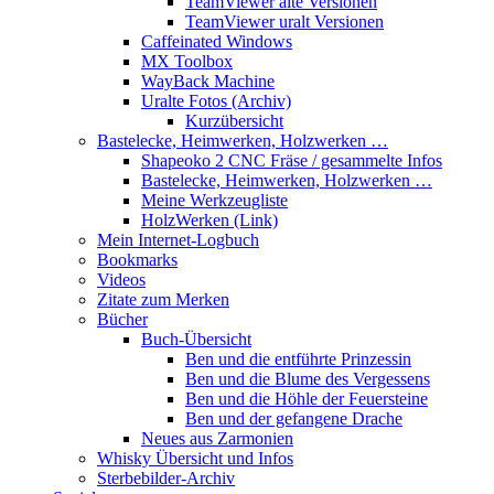
TeamViewer alte Versionen
TeamViewer uralt Versionen
Caffeinated Windows
MX Toolbox
WayBack Machine
Uralte Fotos (Archiv)
Kurzübersicht
Bastelecke, Heimwerken, Holzwerken …
Shapeoko 2 CNC Fräse / gesammelte Infos
Bastelecke, Heimwerken, Holzwerken …
Meine Werkzeugliste
HolzWerken (Link)
Mein Internet-Logbuch
Bookmarks
Videos
Zitate zum Merken
Bücher
Buch-Übersicht
Ben und die entführte Prinzessin
Ben und die Blume des Vergessens
Ben und die Höhle der Feuersteine
Ben und der gefangene Drache
Neues aus Zarmonien
Whisky Übersicht und Infos
Sterbebilder-Archiv