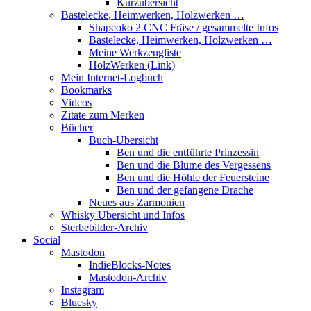
Kurzübersicht
Bastelecke, Heimwerken, Holzwerken …
Shapeoko 2 CNC Fräse / gesammelte Infos
Bastelecke, Heimwerken, Holzwerken …
Meine Werkzeugliste
HolzWerken (Link)
Mein Internet-Logbuch
Bookmarks
Videos
Zitate zum Merken
Bücher
Buch-Übersicht
Ben und die entführte Prinzessin
Ben und die Blume des Vergessens
Ben und die Höhle der Feuersteine
Ben und der gefangene Drache
Neues aus Zarmonien
Whisky Übersicht und Infos
Sterbebilder-Archiv
Social
Mastodon
IndieBlocks-Notes
Mastodon-Archiv
Instagram
Bluesky