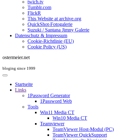
twich.tv
Tumblr.com
FlickR
This Website at archive.org
QuickShot-Fotogalerie
Suzuki / Santana Jimny Galerie
Datenschutz & Impressum
Cookie-Richtlinie (EU)
Cookie Policy (US)
ostermeier.net
bloging since 1999
Startseite
Links
1Password Generator
1Password Web
Tools
Win11 Media CT
Win10 Media CT
Teamviewer
TeamViewer Host-Modul (PC)
TeamViewer QuickSupport