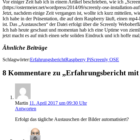
Vor einiger Zeit hab ich in einem Artikel beschrieben, wie ich „Screen
(https://ostermeier.net/wordpress/2014/09/screenly-ose-installation-au
Jetzt, nachdem einige Zeit vergangen ist, wollte ich kurz mitteilen, w
Ich habe in der Präsentation, die auf dem Raspberry läuft, einen mp4-
ist. Das „Austauschen“ der Datei erfolgt über die Screenly Weboberfl
Ich hab heute geschaut und momentan hab ich eine Uptime von ziemlic
jetzt macht es auf mich einen sehr soliden Eindruck und ich hoffe mal,
Ähnliche Beiträge
Schlagwörter:
Erfahrungsbericht
Raspberry Pi
Screenly OSE
8 Kommentare zu „Erfahrungsbericht mit 
Martin
11. April 2017 um 09:30 Uhr
Antworten
Erfolgt das tägliche Austauschen der Bilder automatisiert?