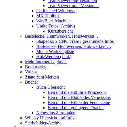
TeamViewer alte Versionen
TeamViewer uralt Versionen
Caffeinated Windows
MX Toolbox
WayBack Machine
Uralte Fotos (Archiv)
Kurzübersicht
Bastelecke, Heimwerken, Holzwerken …
Shapeoko 2 CNC Fräse / gesammelte Infos
Bastelecke, Heimwerken, Holzwerken …
Meine Werkzeugliste
HolzWerken (Link)
Mein Internet-Logbuch
Bookmarks
Videos
Zitate zum Merken
Bücher
Buch-Übersicht
Ben und die entführte Prinzessin
Ben und die Blume des Vergessens
Ben und die Höhle der Feuersteine
Ben und der gefangene Drache
Neues aus Zarmonien
Whisky Übersicht und Infos
Sterbebilder-Archiv