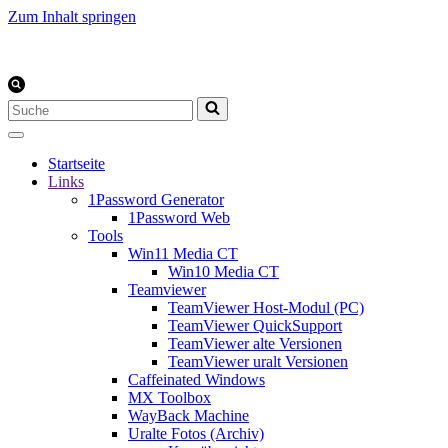
Zum Inhalt springen
Suchen
nach …
Startseite
Links
1Password Generator
1Password Web
Tools
Win11 Media CT
Win10 Media CT
Teamviewer
TeamViewer Host-Modul (PC)
TeamViewer QuickSupport
TeamViewer alte Versionen
TeamViewer uralt Versionen
Caffeinated Windows
MX Toolbox
WayBack Machine
Uralte Fotos (Archiv)