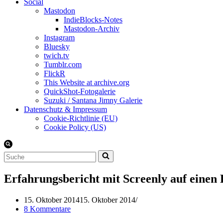
Social
Mastodon
IndieBlocks-Notes
Mastodon-Archiv
Instagram
Bluesky
twich.tv
Tumblr.com
FlickR
This Website at archive.org
QuickShot-Fotogalerie
Suzuki / Santana Jimny Galerie
Datenschutz & Impressum
Cookie-Richtlinie (EU)
Cookie Policy (US)
Suchen
nach …
Erfahrungsbericht mit Screenly auf einen
15. Oktober 2014
15. Oktober 2014
8 Kommentare