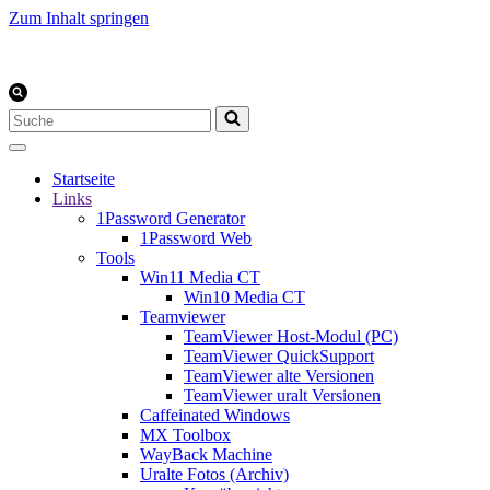
Zum Inhalt springen
Suchen
nach …
Startseite
Links
1Password Generator
1Password Web
Tools
Win11 Media CT
Win10 Media CT
Teamviewer
TeamViewer Host-Modul (PC)
TeamViewer QuickSupport
TeamViewer alte Versionen
TeamViewer uralt Versionen
Caffeinated Windows
MX Toolbox
WayBack Machine
Uralte Fotos (Archiv)