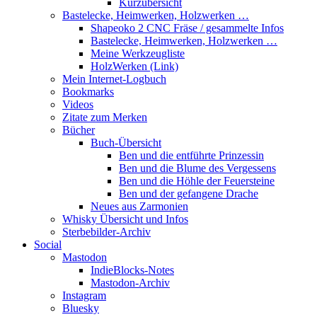
Kurzübersicht
Bastelecke, Heimwerken, Holzwerken …
Shapeoko 2 CNC Fräse / gesammelte Infos
Bastelecke, Heimwerken, Holzwerken …
Meine Werkzeugliste
HolzWerken (Link)
Mein Internet-Logbuch
Bookmarks
Videos
Zitate zum Merken
Bücher
Buch-Übersicht
Ben und die entführte Prinzessin
Ben und die Blume des Vergessens
Ben und die Höhle der Feuersteine
Ben und der gefangene Drache
Neues aus Zarmonien
Whisky Übersicht und Infos
Sterbebilder-Archiv
Social
Mastodon
IndieBlocks-Notes
Mastodon-Archiv
Instagram
Bluesky