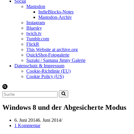
Social
Mastodon
IndieBlocks-Notes
Mastodon-Archiv
Instagram
Bluesky
twich.tv
Tumblr.com
FlickR
This Website at archive.org
QuickShot-Fotogalerie
Suzuki / Santana Jimny Galerie
Datenschutz & Impressum
Cookie-Richtlinie (EU)
Cookie Policy (US)
Suchen
nach …
Windows 8 und der Abgesicherte Modus
6. Juni 2014
6. Juni 2014
1 Kommentar