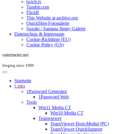
twich.tv
Tumblr.com
FlickR
This Website at archive.org
QuickShot-Fotogalerie
Suzuki / Santana Jimny Galerie
Datenschutz & Impressum
Cookie-Richtlinie (EU)
Cookie Policy (US)
ostermeier.net
bloging since 1999
Startseite
Links
1Password Generator
1Password Web
Tools
Win11 Media CT
Win10 Media CT
Teamviewer
TeamViewer Host-Modul (PC)
TeamViewer QuickSupport