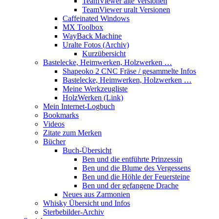
TeamViewer alte Versionen
TeamViewer uralt Versionen
Caffeinated Windows
MX Toolbox
WayBack Machine
Uralte Fotos (Archiv)
Kurzübersicht
Bastelecke, Heimwerken, Holzwerken …
Shapeoko 2 CNC Fräse / gesammelte Infos
Bastelecke, Heimwerken, Holzwerken …
Meine Werkzeugliste
HolzWerken (Link)
Mein Internet-Logbuch
Bookmarks
Videos
Zitate zum Merken
Bücher
Buch-Übersicht
Ben und die entführte Prinzessin
Ben und die Blume des Vergessens
Ben und die Höhle der Feuersteine
Ben und der gefangene Drache
Neues aus Zarmonien
Whisky Übersicht und Infos
Sterbebilder-Archiv