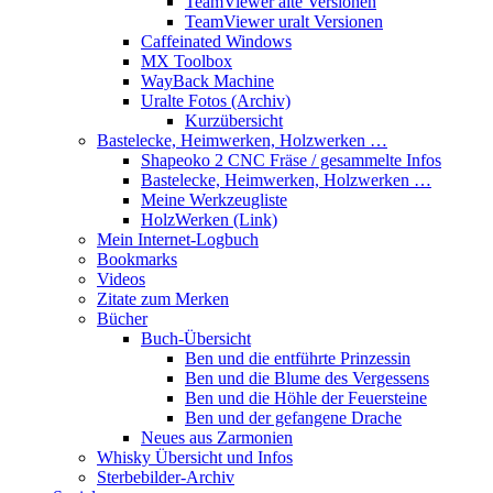
TeamViewer alte Versionen
TeamViewer uralt Versionen
Caffeinated Windows
MX Toolbox
WayBack Machine
Uralte Fotos (Archiv)
Kurzübersicht
Bastelecke, Heimwerken, Holzwerken …
Shapeoko 2 CNC Fräse / gesammelte Infos
Bastelecke, Heimwerken, Holzwerken …
Meine Werkzeugliste
HolzWerken (Link)
Mein Internet-Logbuch
Bookmarks
Videos
Zitate zum Merken
Bücher
Buch-Übersicht
Ben und die entführte Prinzessin
Ben und die Blume des Vergessens
Ben und die Höhle der Feuersteine
Ben und der gefangene Drache
Neues aus Zarmonien
Whisky Übersicht und Infos
Sterbebilder-Archiv