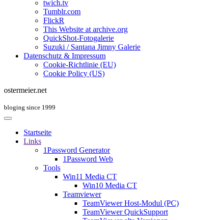
twich.tv
Tumblr.com
FlickR
This Website at archive.org
QuickShot-Fotogalerie
Suzuki / Santana Jimny Galerie
Datenschutz & Impressum
Cookie-Richtlinie (EU)
Cookie Policy (US)
ostermeier.net
bloging since 1999
Startseite
Links
1Password Generator
1Password Web
Tools
Win11 Media CT
Win10 Media CT
Teamviewer
TeamViewer Host-Modul (PC)
TeamViewer QuickSupport