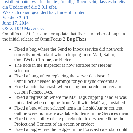
installiert hatte, war ich heute „freudig“ überrascht, dass es bereits
ein Update auf die 2.0.1 gibt.
Was sich daran geändert hat, findet ihr unten.
Version: 2.0.1
June 17, 2014
OS X 10.9 Mavericks
OmniFocus 2.0.1 is a minor update that fixes a number of bugs in
the initial release of OmniFocus 2.
Bug Fixes
Fixed a bug where the Send to Inbox service did not work
correctly in Standard when clipping from Mail, Safari,
OmniWeb, Chrome, or Finder.
The note in the Inspector is now editable for sidebar
selections.
Fixed a hang when replacing the server database if
OmniFocus needed to prompt for your sync credentials.
Fixed a potential crash when using undo/redo and certain
custom Perspectives.
Fixed a regression where the MailTags clipping handler was
not called when clipping from Mail with MailTags installed.
Fixed a bug where selected items in the sidebar or content
outline were not made available to items in the Services menu.
Fixed the visibility of the placeholder text when editing the
Project and Context of an action or project.
Fixed a bug where the badges in the Forecast calendar could