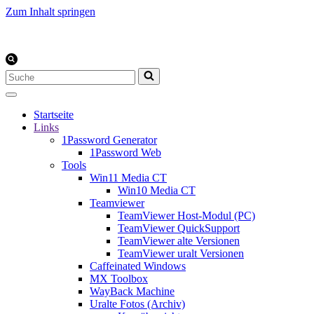
Zum Inhalt springen
Suchen
nach …
Startseite
Links
1Password Generator
1Password Web
Tools
Win11 Media CT
Win10 Media CT
Teamviewer
TeamViewer Host-Modul (PC)
TeamViewer QuickSupport
TeamViewer alte Versionen
TeamViewer uralt Versionen
Caffeinated Windows
MX Toolbox
WayBack Machine
Uralte Fotos (Archiv)