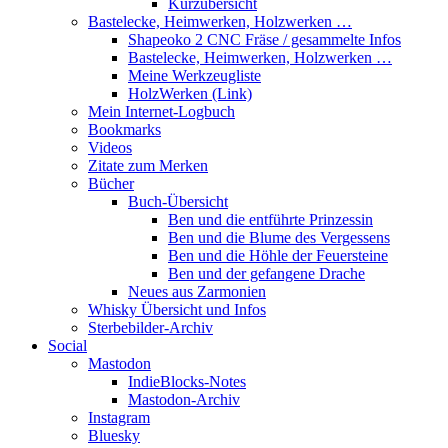
Kurzübersicht
Bastelecke, Heimwerken, Holzwerken …
Shapeoko 2 CNC Fräse / gesammelte Infos
Bastelecke, Heimwerken, Holzwerken …
Meine Werkzeugliste
HolzWerken (Link)
Mein Internet-Logbuch
Bookmarks
Videos
Zitate zum Merken
Bücher
Buch-Übersicht
Ben und die entführte Prinzessin
Ben und die Blume des Vergessens
Ben und die Höhle der Feuersteine
Ben und der gefangene Drache
Neues aus Zarmonien
Whisky Übersicht und Infos
Sterbebilder-Archiv
Social
Mastodon
IndieBlocks-Notes
Mastodon-Archiv
Instagram
Bluesky