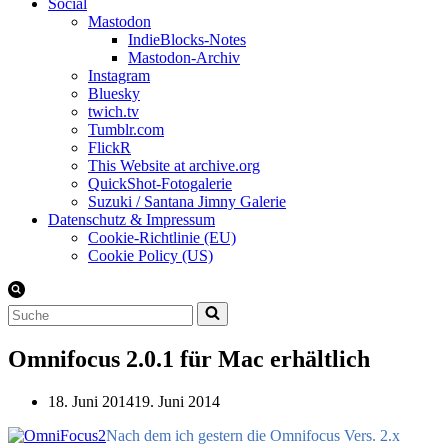
Social
Mastodon
IndieBlocks-Notes
Mastodon-Archiv
Instagram
Bluesky
twich.tv
Tumblr.com
FlickR
This Website at archive.org
QuickShot-Fotogalerie
Suzuki / Santana Jimny Galerie
Datenschutz & Impressum
Cookie-Richtlinie (EU)
Cookie Policy (US)
Suchen
nach …
Omnifocus 2.0.1 für Mac erhältlich
18. Juni 2014
19. Juni 2014
Nach dem ich gestern die Omnifocus Vers. 2.x