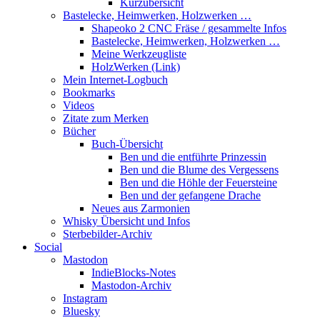
Kurzübersicht
Bastelecke, Heimwerken, Holzwerken …
Shapeoko 2 CNC Fräse / gesammelte Infos
Bastelecke, Heimwerken, Holzwerken …
Meine Werkzeugliste
HolzWerken (Link)
Mein Internet-Logbuch
Bookmarks
Videos
Zitate zum Merken
Bücher
Buch-Übersicht
Ben und die entführte Prinzessin
Ben und die Blume des Vergessens
Ben und die Höhle der Feuersteine
Ben und der gefangene Drache
Neues aus Zarmonien
Whisky Übersicht und Infos
Sterbebilder-Archiv
Social
Mastodon
IndieBlocks-Notes
Mastodon-Archiv
Instagram
Bluesky