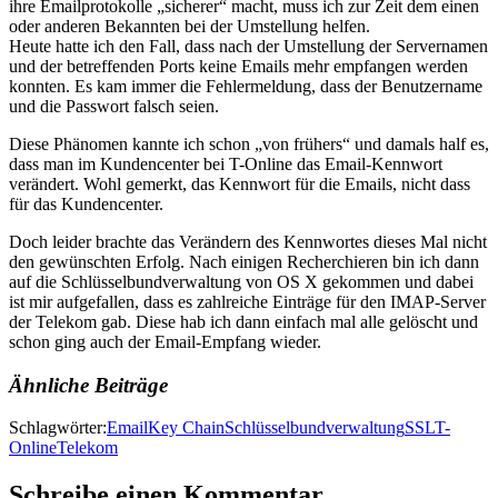
ihre Emailprotokolle „sicherer“ macht, muss ich zur Zeit dem einen
oder anderen Bekannten bei der Umstellung helfen.
Heute hatte ich den Fall, dass nach der Umstellung der Servernamen
und der betreffenden Ports keine Emails mehr empfangen werden
konnten. Es kam immer die Fehlermeldung, dass der Benutzername
und die Passwort falsch seien.
Diese Phänomen kannte ich schon „von frühers“ und damals half es,
dass man im Kundencenter bei T-Online das Email-Kennwort
verändert. Wohl gemerkt, das Kennwort für die Emails, nicht dass
für das Kundencenter.
Doch leider brachte das Verändern des Kennwortes dieses Mal nicht
den gewünschten Erfolg. Nach einigen Recherchieren bin ich dann
auf die Schlüsselbundverwaltung von OS X gekommen und dabei
ist mir aufgefallen, dass es zahlreiche Einträge für den IMAP-Server
der Telekom gab. Diese hab ich dann einfach mal alle gelöscht und
schon ging auch der Email-Empfang wieder.
Ähnliche Beiträge
Schlagwörter:
Email
Key Chain
Schlüsselbundverwaltung
SSL
T-
Online
Telekom
Schreibe einen Kommentar