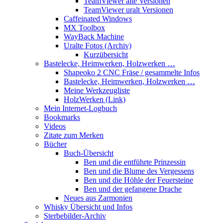
TeamViewer alte Versionen
TeamViewer uralt Versionen
Caffeinated Windows
MX Toolbox
WayBack Machine
Uralte Fotos (Archiv)
Kurzübersicht
Bastelecke, Heimwerken, Holzwerken …
Shapeoko 2 CNC Fräse / gesammelte Infos
Bastelecke, Heimwerken, Holzwerken …
Meine Werkzeugliste
HolzWerken (Link)
Mein Internet-Logbuch
Bookmarks
Videos
Zitate zum Merken
Bücher
Buch-Übersicht
Ben und die entführte Prinzessin
Ben und die Blume des Vergessens
Ben und die Höhle der Feuersteine
Ben und der gefangene Drache
Neues aus Zarmonien
Whisky Übersicht und Infos
Sterbebilder-Archiv