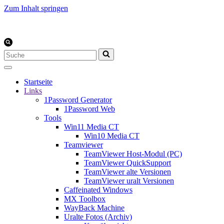
Zum Inhalt springen
Suchen
nach …
Startseite
Links
1Password Generator
1Password Web
Tools
Win11 Media CT
Win10 Media CT
Teamviewer
TeamViewer Host-Modul (PC)
TeamViewer QuickSupport
TeamViewer alte Versionen
TeamViewer uralt Versionen
Caffeinated Windows
MX Toolbox
WayBack Machine
Uralte Fotos (Archiv)