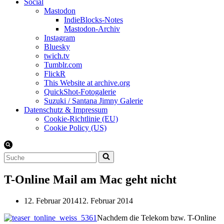
Social
Mastodon
IndieBlocks-Notes
Mastodon-Archiv
Instagram
Bluesky
twich.tv
Tumblr.com
FlickR
This Website at archive.org
QuickShot-Fotogalerie
Suzuki / Santana Jimny Galerie
Datenschutz & Impressum
Cookie-Richtlinie (EU)
Cookie Policy (US)
Suchen
nach …
T-Online Mail am Mac geht nicht
12. Februar 2014
12. Februar 2014
Nachdem die Telekom bzw. T-Online