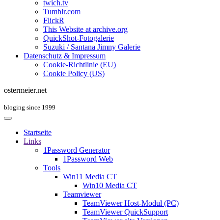
twich.tv
Tumblr.com
FlickR
This Website at archive.org
QuickShot-Fotogalerie
Suzuki / Santana Jimny Galerie
Datenschutz & Impressum
Cookie-Richtlinie (EU)
Cookie Policy (US)
ostermeier.net
bloging since 1999
Startseite
Links
1Password Generator
1Password Web
Tools
Win11 Media CT
Win10 Media CT
Teamviewer
TeamViewer Host-Modul (PC)
TeamViewer QuickSupport