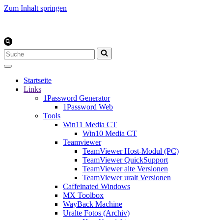
Zum Inhalt springen
Suchen
nach …
Startseite
Links
1Password Generator
1Password Web
Tools
Win11 Media CT
Win10 Media CT
Teamviewer
TeamViewer Host-Modul (PC)
TeamViewer QuickSupport
TeamViewer alte Versionen
TeamViewer uralt Versionen
Caffeinated Windows
MX Toolbox
WayBack Machine
Uralte Fotos (Archiv)