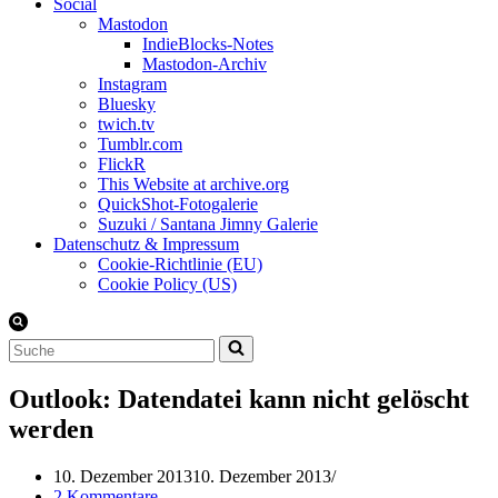
Social
Mastodon
IndieBlocks-Notes
Mastodon-Archiv
Instagram
Bluesky
twich.tv
Tumblr.com
FlickR
This Website at archive.org
QuickShot-Fotogalerie
Suzuki / Santana Jimny Galerie
Datenschutz & Impressum
Cookie-Richtlinie (EU)
Cookie Policy (US)
Suchen
nach …
Outlook: Datendatei kann nicht gelöscht
werden
10. Dezember 2013
10. Dezember 2013
2 Kommentare