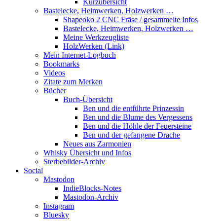
Kurzübersicht
Bastelecke, Heimwerken, Holzwerken …
Shapeoko 2 CNC Fräse / gesammelte Infos
Bastelecke, Heimwerken, Holzwerken …
Meine Werkzeugliste
HolzWerken (Link)
Mein Internet-Logbuch
Bookmarks
Videos
Zitate zum Merken
Bücher
Buch-Übersicht
Ben und die entführte Prinzessin
Ben und die Blume des Vergessens
Ben und die Höhle der Feuersteine
Ben und der gefangene Drache
Neues aus Zarmonien
Whisky Übersicht und Infos
Sterbebilder-Archiv
Social
Mastodon
IndieBlocks-Notes
Mastodon-Archiv
Instagram
Bluesky