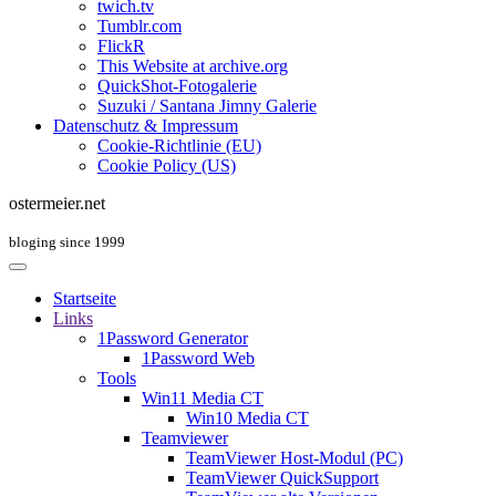
twich.tv
Tumblr.com
FlickR
This Website at archive.org
QuickShot-Fotogalerie
Suzuki / Santana Jimny Galerie
Datenschutz & Impressum
Cookie-Richtlinie (EU)
Cookie Policy (US)
ostermeier.net
bloging since 1999
Startseite
Links
1Password Generator
1Password Web
Tools
Win11 Media CT
Win10 Media CT
Teamviewer
TeamViewer Host-Modul (PC)
TeamViewer QuickSupport