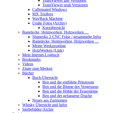
TeamViewer alte Versionen
TeamViewer uralt Versionen
Caffeinated Windows
MX Toolbox
WayBack Machine
Uralte Fotos (Archiv)
Kurzübersicht
Bastelecke, Heimwerken, Holzwerken …
Shapeoko 2 CNC Fräse / gesammelte Infos
Bastelecke, Heimwerken, Holzwerken …
Meine Werkzeugliste
HolzWerken (Link)
Mein Internet-Logbuch
Bookmarks
Videos
Zitate zum Merken
Bücher
Buch-Übersicht
Ben und die entführte Prinzessin
Ben und die Blume des Vergessens
Ben und die Höhle der Feuersteine
Ben und der gefangene Drache
Neues aus Zarmonien
Whisky Übersicht und Infos
Sterbebilder-Archiv