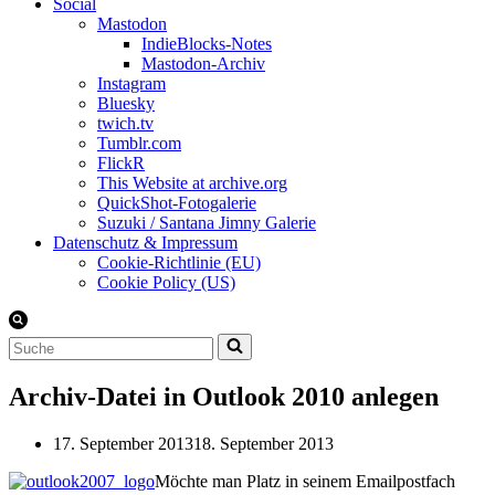
Social
Mastodon
IndieBlocks-Notes
Mastodon-Archiv
Instagram
Bluesky
twich.tv
Tumblr.com
FlickR
This Website at archive.org
QuickShot-Fotogalerie
Suzuki / Santana Jimny Galerie
Datenschutz & Impressum
Cookie-Richtlinie (EU)
Cookie Policy (US)
Suchen
nach …
Archiv-Datei in Outlook 2010 anlegen
17. September 2013
18. September 2013
Möchte man Platz in seinem Emailpostfach