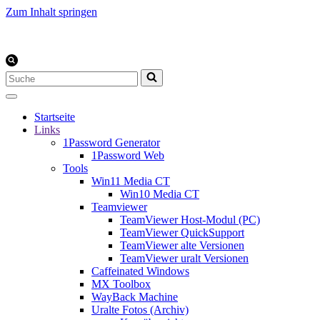
Zum Inhalt springen
Suchen
nach …
Startseite
Links
1Password Generator
1Password Web
Tools
Win11 Media CT
Win10 Media CT
Teamviewer
TeamViewer Host-Modul (PC)
TeamViewer QuickSupport
TeamViewer alte Versionen
TeamViewer uralt Versionen
Caffeinated Windows
MX Toolbox
WayBack Machine
Uralte Fotos (Archiv)