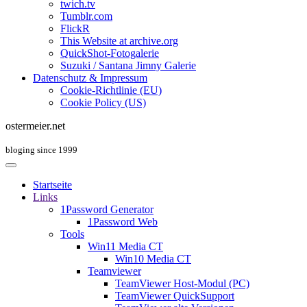
twich.tv
Tumblr.com
FlickR
This Website at archive.org
QuickShot-Fotogalerie
Suzuki / Santana Jimny Galerie
Datenschutz & Impressum
Cookie-Richtlinie (EU)
Cookie Policy (US)
ostermeier.net
bloging since 1999
Startseite
Links
1Password Generator
1Password Web
Tools
Win11 Media CT
Win10 Media CT
Teamviewer
TeamViewer Host-Modul (PC)
TeamViewer QuickSupport