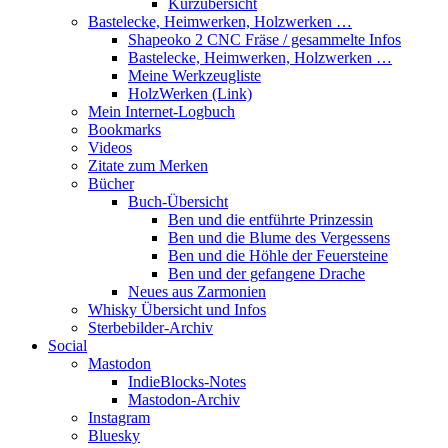
Kurzübersicht
Bastelecke, Heimwerken, Holzwerken …
Shapeoko 2 CNC Fräse / gesammelte Infos
Bastelecke, Heimwerken, Holzwerken …
Meine Werkzeugliste
HolzWerken (Link)
Mein Internet-Logbuch
Bookmarks
Videos
Zitate zum Merken
Bücher
Buch-Übersicht
Ben und die entführte Prinzessin
Ben und die Blume des Vergessens
Ben und die Höhle der Feuersteine
Ben und der gefangene Drache
Neues aus Zarmonien
Whisky Übersicht und Infos
Sterbebilder-Archiv
Social
Mastodon
IndieBlocks-Notes
Mastodon-Archiv
Instagram
Bluesky