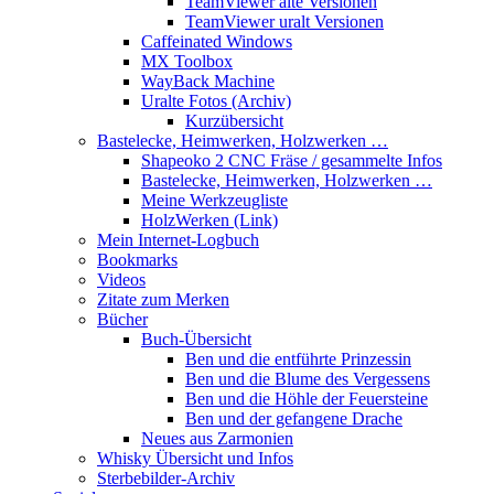
TeamViewer alte Versionen
TeamViewer uralt Versionen
Caffeinated Windows
MX Toolbox
WayBack Machine
Uralte Fotos (Archiv)
Kurzübersicht
Bastelecke, Heimwerken, Holzwerken …
Shapeoko 2 CNC Fräse / gesammelte Infos
Bastelecke, Heimwerken, Holzwerken …
Meine Werkzeugliste
HolzWerken (Link)
Mein Internet-Logbuch
Bookmarks
Videos
Zitate zum Merken
Bücher
Buch-Übersicht
Ben und die entführte Prinzessin
Ben und die Blume des Vergessens
Ben und die Höhle der Feuersteine
Ben und der gefangene Drache
Neues aus Zarmonien
Whisky Übersicht und Infos
Sterbebilder-Archiv