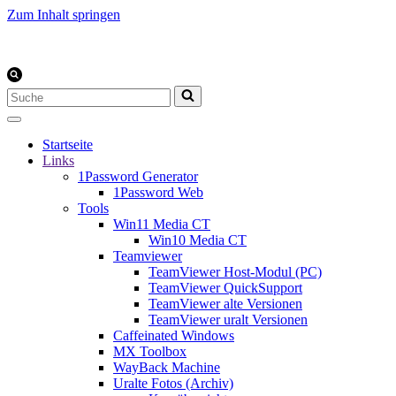
Zum Inhalt springen
Suchen
nach …
Startseite
Links
1Password Generator
1Password Web
Tools
Win11 Media CT
Win10 Media CT
Teamviewer
TeamViewer Host-Modul (PC)
TeamViewer QuickSupport
TeamViewer alte Versionen
TeamViewer uralt Versionen
Caffeinated Windows
MX Toolbox
WayBack Machine
Uralte Fotos (Archiv)