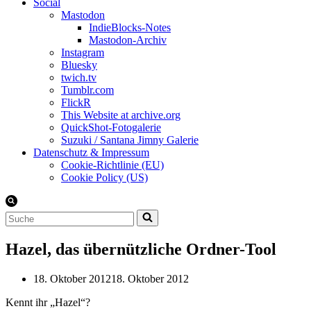
Social
Mastodon
IndieBlocks-Notes
Mastodon-Archiv
Instagram
Bluesky
twich.tv
Tumblr.com
FlickR
This Website at archive.org
QuickShot-Fotogalerie
Suzuki / Santana Jimny Galerie
Datenschutz & Impressum
Cookie-Richtlinie (EU)
Cookie Policy (US)
Suchen
nach …
Hazel, das übernützliche Ordner-Tool
18. Oktober 2012
18. Oktober 2012
Kennt ihr „Hazel“?