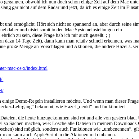
f so gegangen, obwohl ich nun doch schon einige Zeit auf dem Mac unte
ng gar nicht auf dem Radar und jetzt, da ich es einige Zeit im Einsatz
t und ermöglicht. Hört sich nicht so spannend an, aber durch seine s
l daher und nistet somit in den Mac Systemeinstellungen ein.
lich zu sein, diese Frage hab ich mir auch gestellt. ;-)
ion dazu 14 Tage Zeit), dann kann man relativ schnell erkennen, was 
eine große Menge an Vorschlägen und Aktionen, die andere Hazel-User b
nter-mac-os-x/index.html
l/
l/
man einige Demo-Regeln installieren möchte. Und wenn man dieser Frag
hecker-Lehrgang“ bekommt, wie Hazel „denkt“ und funktioniert.
teien, die heute hinzugekommen sind rot und alle von gestern blau. Und
 so Sachen machen, wie: Lösche alle Dateien in meinem Downloads-Ord
löschen) sind möglich, sondern auch Funktionen wie „umbenennen“, gib
r man kann auch AppleScript in die Aktionen mit einbauen.