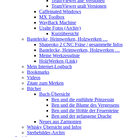
TeamViewer alte Versionen
TeamViewer uralt Versionen
Caffeinated Windows
MX Toolbox
WayBack Machine
Uralte Fotos (Archiv)
Kurzübersicht
Bastelecke, Heimwerken, Holzwerken …
Shapeoko 2 CNC Fräse / gesammelte Infos
Bastelecke, Heimwerken, Holzwerken …
Meine Werkzeugliste
HolzWerken (Link)
Mein Internet-Logbuch
Bookmarks
Videos
Zitate zum Merken
Bücher
Buch-Übersicht
Ben und die entführte Prinzessin
Ben und die Blume des Vergessens
Ben und die Höhle der Feuersteine
Ben und der gefangene Drache
Neues aus Zarmonien
Whisky Übersicht und Infos
Sterbebilder-Archiv