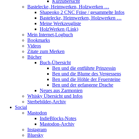
Kurzübersicht
Bastelecke, Heimwerken, Holzwerken …
Shapeoko 2 CNC Fräse / gesammelte Infos
Bastelecke, Heimwerken, Holzwerken …
Meine Werkzeugliste
HolzWerken (Link)
Mein Internet-Logbuch
Bookmarks
Videos
Zitate zum Merken
Bücher
Buch-Übersicht
Ben und die entführte Prinzessin
Ben und die Blume des Vergessens
Ben und die Höhle der Feuersteine
Ben und der gefangene Drache
Neues aus Zarmonien
Whisky Übersicht und Infos
Sterbebilder-Archiv
Social
Mastodon
IndieBlocks-Notes
Mastodon-Archiv
Instagram
Bluesky