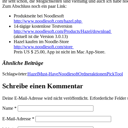
ihr seht schon, die Möglichkeiten sind vielfältig und auch ich habe no
Zum Abschluss noch ein paar Link:
Produktseite bei Noodlesoft
http://www.noodlesoft.com/hazel.php
14-tägige kostenlose Testversion
http://www.noodlesoft.com/Products/Hazel/download
(aktuell ist die Version 3.0.13)
Hazel kaufen im Noodle-Store
http://www.noodlesoft.com/store
Preis US $ 25.00, App ist nicht im Mac App-Store.
Ähnliche Beiträge
Schlagwörter:
Hazel
Must-Have
Noodlesoft
Ordneraktionen
Pick
Tool
Schreibe einen Kommentar
Deine E-Mail-Adresse wird nicht veröffentlicht.
Erforderliche Felder 
Name
*
E-Mail-Adresse
*