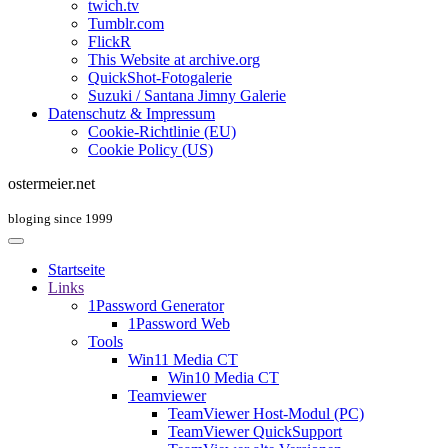
twich.tv
Tumblr.com
FlickR
This Website at archive.org
QuickShot-Fotogalerie
Suzuki / Santana Jimny Galerie
Datenschutz & Impressum
Cookie-Richtlinie (EU)
Cookie Policy (US)
ostermeier.net
bloging since 1999
Startseite
Links
1Password Generator
1Password Web
Tools
Win11 Media CT
Win10 Media CT
Teamviewer
TeamViewer Host-Modul (PC)
TeamViewer QuickSupport