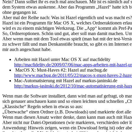
Nein? Dann solltet ihr es euch mal anschauen. Mir ist es nämlich au
dem System etwas auskenne. Aber das Programm „Hazel“ hatte ich bisla
ohne gegangen ist.
Aber mal der Reihe nach: Was ist Hazel eigentlich und was macht es?
Hazel ist ein Programm für Mac OS X, welches Ordneraktionen erlaub
wird es zu einem mächtigen Werkzeug. Die „App“ kommt als Pref-Pane
So, Ordneroptionen. Schön und gut, aber soll man damit machen. Um ehr
Aber wenn man mit dem Tool etwas spielt (man hat mit der test-Vers
zu schwer fällt und man Denkanstöße braucht, so gibt es im Internet 
mir auch angeschaut habe.
Arbeiten mit Hazel unter Mac OS X auf macfidelity
http://macfidelity.de/2009/07/06/mac-apps-arbeiten-mit-hazel-u
MacOS X: Must-Haves #2: Hazel auf macbug.de
http://www.macbug.de/2011/05/22/macos-x-must-haves-2-haze
Mac-Automatisierung mit Hazel auf markus-janinski.de
http://markus-jasinski.de/2012/10/mac-automatisierung-mit-haze
Wenn man die Software installiert, dann wird man auf gefragt, ob 
sich genauer anschauen kann und so einen leichten und schnellen „C
„Klassische“ Regeln sehen in etwas so aus:
„Überwache“ einen Ordner (z.B. Downloads) und markierte dort alle Da
Wenn man diesen Ansatz weiter denke, dann kann man auch mit Hazel
Aber nicht nur Datei-Operationen (wie markieren, verschieden oder 
Anwendung: Hinweis zeigen, wenn ein Download fertig ist) oder abe