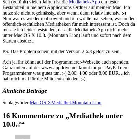
Seit (gefühlt) vielen Jahren ist die
Mediathek-App
ein fester
Bestandteil in meinem Applications-Ordner auf meinem Mac. Ich
nutze sie nicht regelmässig, aber wenn, dann relativ intensiv. ;-)
Nun war es wieder mal soweit und ich wollte mal sehen, was in den
öffentlich-rechtlichen Mediatheken für mich interessant ist. Doch da
musste ich leider feststellen, dass die Mediathek-App nicht mehr
unter Mac OS X 10.8. (Mountain Lion) läuft und sofort nach dem
Starten abstürzt.
PS: Das Problem schein mit der Version 2.6.3 gelöst zu sein.
Ach ja, ihr könnt auf der Programmierer-Webseite auch spenden.
Ganz unten auf der www.appdrive.net könnt ihr per PayPal dem
Programmierer was gutes tun. ;-) 2,00, 4,00 oder 8,00 EUR…ich
hab mich mal für die Mitte entschieden. ;-)
Ähnliche Beiträge
Schlagwörter:
Mac OS X
Mediathek
Mountain Lion
16 Kommentare zu „Mediathek unter
10.8.?“