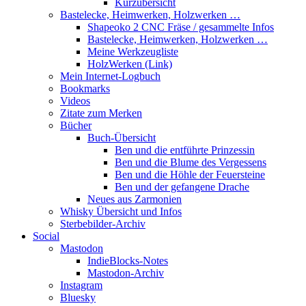
Kurzübersicht
Bastelecke, Heimwerken, Holzwerken …
Shapeoko 2 CNC Fräse / gesammelte Infos
Bastelecke, Heimwerken, Holzwerken …
Meine Werkzeugliste
HolzWerken (Link)
Mein Internet-Logbuch
Bookmarks
Videos
Zitate zum Merken
Bücher
Buch-Übersicht
Ben und die entführte Prinzessin
Ben und die Blume des Vergessens
Ben und die Höhle der Feuersteine
Ben und der gefangene Drache
Neues aus Zarmonien
Whisky Übersicht und Infos
Sterbebilder-Archiv
Social
Mastodon
IndieBlocks-Notes
Mastodon-Archiv
Instagram
Bluesky