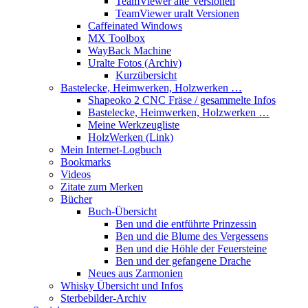
TeamViewer alte Versionen
TeamViewer uralt Versionen
Caffeinated Windows
MX Toolbox
WayBack Machine
Uralte Fotos (Archiv)
Kurzübersicht
Bastelecke, Heimwerken, Holzwerken …
Shapeoko 2 CNC Fräse / gesammelte Infos
Bastelecke, Heimwerken, Holzwerken …
Meine Werkzeugliste
HolzWerken (Link)
Mein Internet-Logbuch
Bookmarks
Videos
Zitate zum Merken
Bücher
Buch-Übersicht
Ben und die entführte Prinzessin
Ben und die Blume des Vergessens
Ben und die Höhle der Feuersteine
Ben und der gefangene Drache
Neues aus Zarmonien
Whisky Übersicht und Infos
Sterbebilder-Archiv