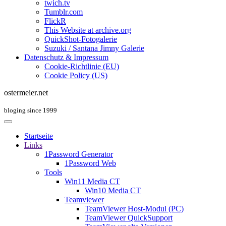
twich.tv
Tumblr.com
FlickR
This Website at archive.org
QuickShot-Fotogalerie
Suzuki / Santana Jimny Galerie
Datenschutz & Impressum
Cookie-Richtlinie (EU)
Cookie Policy (US)
ostermeier.net
bloging since 1999
Startseite
Links
1Password Generator
1Password Web
Tools
Win11 Media CT
Win10 Media CT
Teamviewer
TeamViewer Host-Modul (PC)
TeamViewer QuickSupport