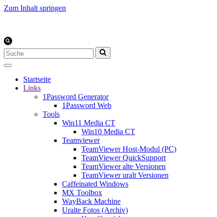
Zum Inhalt springen
Suchen
nach …
Startseite
Links
1Password Generator
1Password Web
Tools
Win11 Media CT
Win10 Media CT
Teamviewer
TeamViewer Host-Modul (PC)
TeamViewer QuickSupport
TeamViewer alte Versionen
TeamViewer uralt Versionen
Caffeinated Windows
MX Toolbox
WayBack Machine
Uralte Fotos (Archiv)