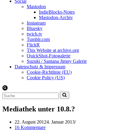
Social
Mastodon
IndieBlocks-Notes
Mastodon-Archiv
Instagram
Bluesky
twich.tv
Tumblr.com
FlickR
This Website at archive.org
QuickShot-Fotogalerie
Suzuki / Santana Jimny Galerie
Datenschutz & Impressum
Cookie-Richtlinie (EU)
Cookie Policy (US)
Suchen
nach …
Mediathek unter 10.8.?
22. August 2012
4. Januar 2013
16 Kommentare