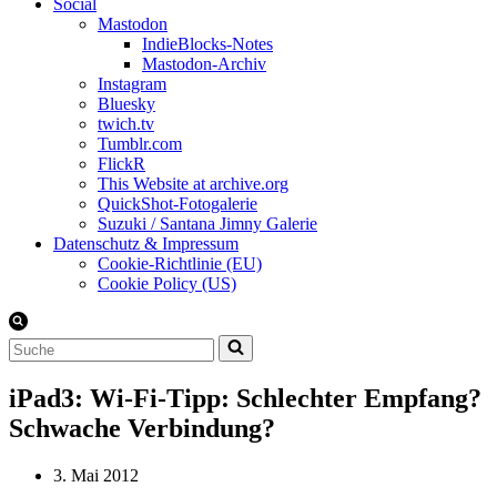
Social
Mastodon
IndieBlocks-Notes
Mastodon-Archiv
Instagram
Bluesky
twich.tv
Tumblr.com
FlickR
This Website at archive.org
QuickShot-Fotogalerie
Suzuki / Santana Jimny Galerie
Datenschutz & Impressum
Cookie-Richtlinie (EU)
Cookie Policy (US)
Suchen
nach …
iPad3: Wi-Fi-Tipp: Schlechter Empfang?
Schwache Verbindung?
3. Mai 2012