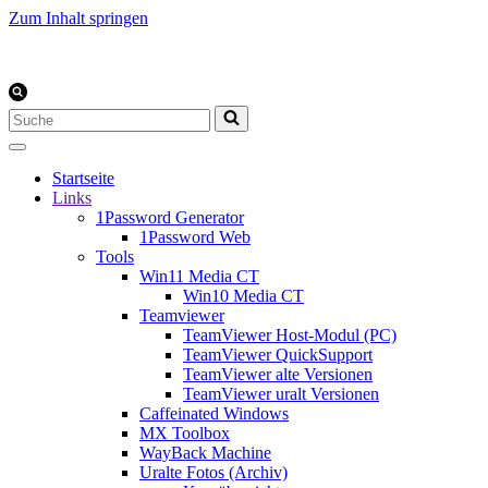
Zum Inhalt springen
Suchen
nach …
Startseite
Links
1Password Generator
1Password Web
Tools
Win11 Media CT
Win10 Media CT
Teamviewer
TeamViewer Host-Modul (PC)
TeamViewer QuickSupport
TeamViewer alte Versionen
TeamViewer uralt Versionen
Caffeinated Windows
MX Toolbox
WayBack Machine
Uralte Fotos (Archiv)