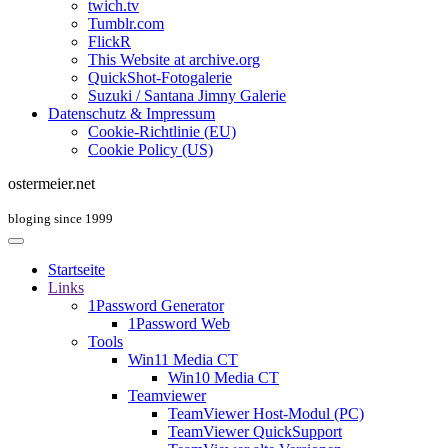
twich.tv
Tumblr.com
FlickR
This Website at archive.org
QuickShot-Fotogalerie
Suzuki / Santana Jimny Galerie
Datenschutz & Impressum
Cookie-Richtlinie (EU)
Cookie Policy (US)
ostermeier.net
bloging since 1999
Startseite
Links
1Password Generator
1Password Web
Tools
Win11 Media CT
Win10 Media CT
Teamviewer
TeamViewer Host-Modul (PC)
TeamViewer QuickSupport