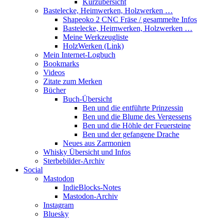
Kurzübersicht
Bastelecke, Heimwerken, Holzwerken …
Shapeoko 2 CNC Fräse / gesammelte Infos
Bastelecke, Heimwerken, Holzwerken …
Meine Werkzeugliste
HolzWerken (Link)
Mein Internet-Logbuch
Bookmarks
Videos
Zitate zum Merken
Bücher
Buch-Übersicht
Ben und die entführte Prinzessin
Ben und die Blume des Vergessens
Ben und die Höhle der Feuersteine
Ben und der gefangene Drache
Neues aus Zarmonien
Whisky Übersicht und Infos
Sterbebilder-Archiv
Social
Mastodon
IndieBlocks-Notes
Mastodon-Archiv
Instagram
Bluesky