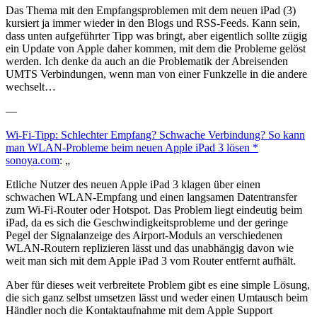
Das Thema mit den Empfangsproblemen mit dem neuen iPad (3)
kursiert ja immer wieder in den Blogs und RSS-Feeds. Kann sein,
dass unten aufgeführter Tipp was bringt, aber eigentlich sollte zügig
ein Update von Apple daher kommen, mit dem die Probleme gelöst
werden. Ich denke da auch an die Problematik der Abreisenden
UMTS Verbindungen, wenn man von einer Funkzelle in die andere
wechselt…
—
Wi-Fi-Tipp: Schlechter Empfang? Schwache Verbindung? So kann
man WLAN-Probleme beim neuen Apple iPad 3 lösen *
sonoya.com
: „
Etliche Nutzer des neuen Apple iPad 3 klagen über einen
schwachen WLAN-Empfang und einen langsamen Datentransfer
zum Wi-Fi-Router oder Hotspot. Das Problem liegt eindeutig beim
iPad, da es sich die Geschwindigkeitsprobleme und der geringe
Pegel der Signalanzeige des Airport-Moduls an verschiedenen
WLAN-Routern replizieren lässt und das unabhängig davon wie
weit man sich mit dem Apple iPad 3 vom Router entfernt aufhält.
Aber für dieses weit verbreitete Problem gibt es eine simple Lösung,
die sich ganz selbst umsetzen lässt und weder einen Umtausch beim
Händler noch die Kontaktaufnahme mit dem Apple Support