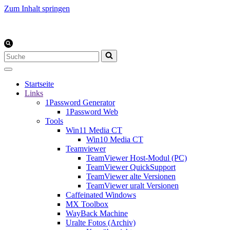
Zum Inhalt springen
Suchen
nach …
Startseite
Links
1Password Generator
1Password Web
Tools
Win11 Media CT
Win10 Media CT
Teamviewer
TeamViewer Host-Modul (PC)
TeamViewer QuickSupport
TeamViewer alte Versionen
TeamViewer uralt Versionen
Caffeinated Windows
MX Toolbox
WayBack Machine
Uralte Fotos (Archiv)