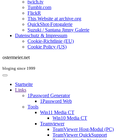
twich.tv
Tumblr.com
FlickR
This Website at archive.org
QuickShot-Fotogalerie
Suzuki / Santana Jimny Galerie
Datenschutz & Impressum
Cookie-Richtlinie (EU)
Cookie Policy (US)
ostermeier.net
bloging since 1999
Startseite
Links
1Password Generator
1Password Web
Tools
Win11 Media CT
Win10 Media CT
Teamviewer
TeamViewer Host-Modul (PC)
TeamViewer QuickSupport