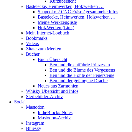
Kurzübersicht
Bastelecke, Heimwerken, Holzwerken …
Shapeoko 2 CNC Fräse / gesammelte Infos
Bastelecke, Heimwerken, Holzwerken …
Meine Werkzeugliste
HolzWerken (Link)
Mein Internet-Logbuch
Bookmarks
Videos
Zitate zum Merken
Bücher
Buch-Übersicht
Ben und die entführte Prinzessin
Ben und die Blume des Vergessens
Ben und die Höhle der Feuersteine
Ben und der gefangene Drache
Neues aus Zarmonien
Whisky Übersicht und Infos
Sterbebilder-Archiv
Social
Mastodon
IndieBlocks-Notes
Mastodon-Archiv
Instagram
Bluesky