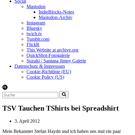
Social
Mastodon
IndieBlocks-Notes
Mastodon-Archiv
Instagram
Bluesky
twich.tv
Tumblr.com
FlickR
This Website at archive.org
QuickShot-Fotogalerie
Suzuki / Santana Jimny Galerie
Datenschutz & Impressum
Cookie-Richtlinie (EU)
Cookie Policy (US)
Suchen
nach …
TSV Tauchen TShirts bei Spreadshirt
3. April 2012
Mein Bekannter Stefan Haydn und ich haben uns mal ein paar