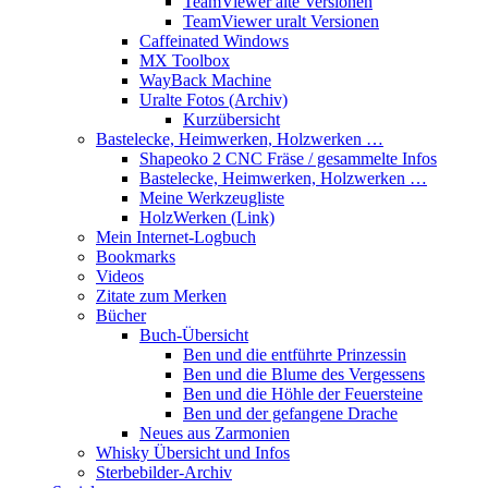
TeamViewer alte Versionen
TeamViewer uralt Versionen
Caffeinated Windows
MX Toolbox
WayBack Machine
Uralte Fotos (Archiv)
Kurzübersicht
Bastelecke, Heimwerken, Holzwerken …
Shapeoko 2 CNC Fräse / gesammelte Infos
Bastelecke, Heimwerken, Holzwerken …
Meine Werkzeugliste
HolzWerken (Link)
Mein Internet-Logbuch
Bookmarks
Videos
Zitate zum Merken
Bücher
Buch-Übersicht
Ben und die entführte Prinzessin
Ben und die Blume des Vergessens
Ben und die Höhle der Feuersteine
Ben und der gefangene Drache
Neues aus Zarmonien
Whisky Übersicht und Infos
Sterbebilder-Archiv