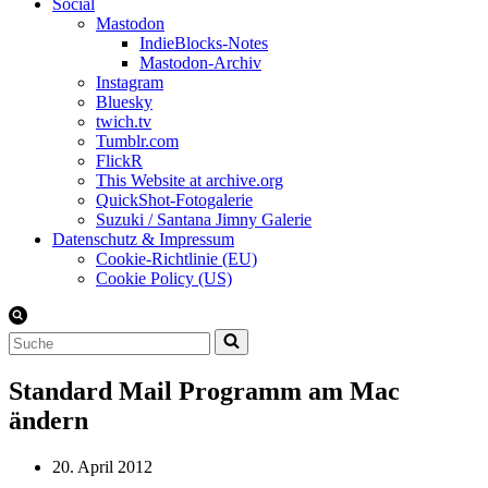
Social
Mastodon
IndieBlocks-Notes
Mastodon-Archiv
Instagram
Bluesky
twich.tv
Tumblr.com
FlickR
This Website at archive.org
QuickShot-Fotogalerie
Suzuki / Santana Jimny Galerie
Datenschutz & Impressum
Cookie-Richtlinie (EU)
Cookie Policy (US)
Suchen
nach …
Standard Mail Programm am Mac
ändern
20. April 2012