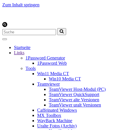
Zum Inhalt springen
Suchen
nach …
Startseite
Links
1Password Generator
1Password Web
Tools
Win11 Media CT
Win10 Media CT
Teamviewer
TeamViewer Host-Modul (PC)
TeamViewer QuickSupport
TeamViewer alte Versionen
TeamViewer uralt Versionen
Caffeinated Windows
MX Toolbox
WayBack Machine
Uralte Fotos (Archiv)