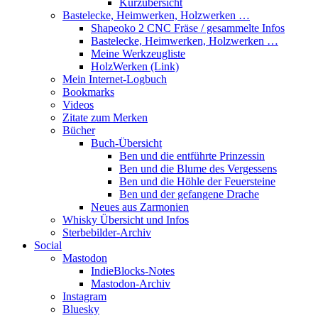
Kurzübersicht
Bastelecke, Heimwerken, Holzwerken …
Shapeoko 2 CNC Fräse / gesammelte Infos
Bastelecke, Heimwerken, Holzwerken …
Meine Werkzeugliste
HolzWerken (Link)
Mein Internet-Logbuch
Bookmarks
Videos
Zitate zum Merken
Bücher
Buch-Übersicht
Ben und die entführte Prinzessin
Ben und die Blume des Vergessens
Ben und die Höhle der Feuersteine
Ben und der gefangene Drache
Neues aus Zarmonien
Whisky Übersicht und Infos
Sterbebilder-Archiv
Social
Mastodon
IndieBlocks-Notes
Mastodon-Archiv
Instagram
Bluesky