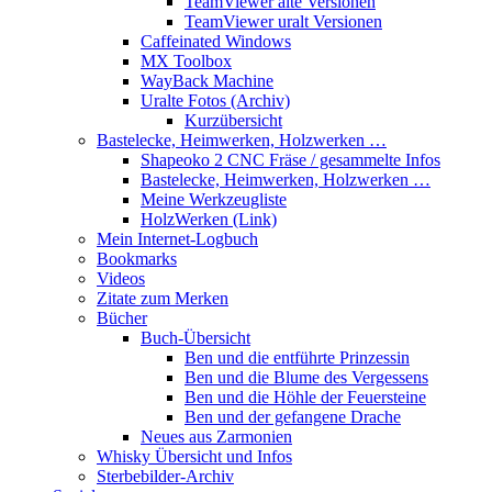
TeamViewer alte Versionen
TeamViewer uralt Versionen
Caffeinated Windows
MX Toolbox
WayBack Machine
Uralte Fotos (Archiv)
Kurzübersicht
Bastelecke, Heimwerken, Holzwerken …
Shapeoko 2 CNC Fräse / gesammelte Infos
Bastelecke, Heimwerken, Holzwerken …
Meine Werkzeugliste
HolzWerken (Link)
Mein Internet-Logbuch
Bookmarks
Videos
Zitate zum Merken
Bücher
Buch-Übersicht
Ben und die entführte Prinzessin
Ben und die Blume des Vergessens
Ben und die Höhle der Feuersteine
Ben und der gefangene Drache
Neues aus Zarmonien
Whisky Übersicht und Infos
Sterbebilder-Archiv