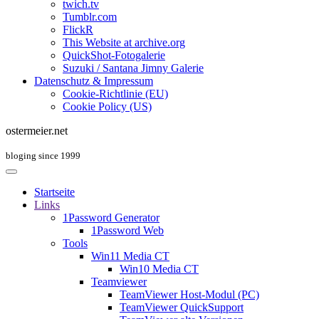
twich.tv
Tumblr.com
FlickR
This Website at archive.org
QuickShot-Fotogalerie
Suzuki / Santana Jimny Galerie
Datenschutz & Impressum
Cookie-Richtlinie (EU)
Cookie Policy (US)
ostermeier.net
bloging since 1999
Startseite
Links
1Password Generator
1Password Web
Tools
Win11 Media CT
Win10 Media CT
Teamviewer
TeamViewer Host-Modul (PC)
TeamViewer QuickSupport